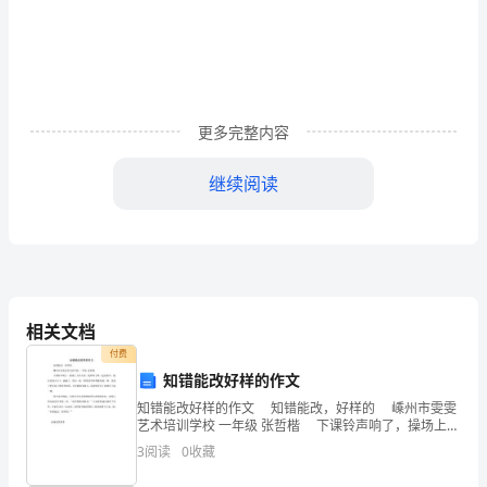
收
方
4.
法
4.
及
更多完整内容
4.
残
继续阅读
膜
冋
4.
收
机
相关文档
械
付费
知错能改好样的作文
4.
的
知错能改好样的作文 知错能改，好样的 嵊州市雯雯
研
艺术培训学校 一年级 张哲楷 下课铃声响了，操场上大
4.
吵大闹。我和周子飒一起玩赛车，最后打成6比5，我赢
3
阅读
0
收藏
了。然后，陆
究