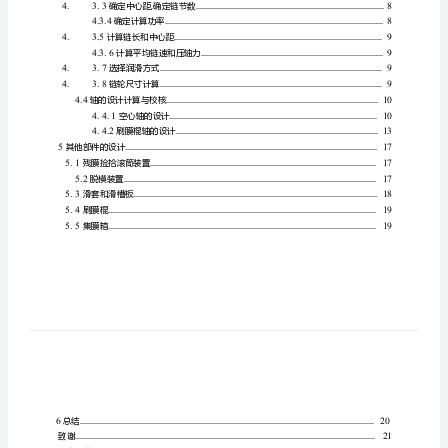
式
残
膜
回
收
机
摘要
..............................
设
计
TOC
1.
\o