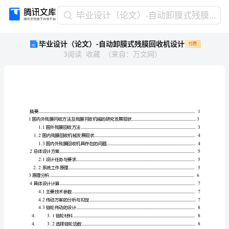
毕
毕业设计（论文）-自动卸膜式残膜回收机设计
业
毕业设计（论文）-自动卸膜式残膜回收机设计
付费
设
3
阅读
收藏
（
来自
：
万文网
）
计
（论
文）-
自
动
卸
膜