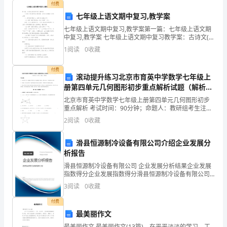
付费
发
七年级上语文期中复习,教学案
展
七年级上语文期中复习,教学案第一篇：七年级上语文期
中复习,教学案 七年级上语文期中复习教学案：古诗文(苏
现
教版七年级上册) 一、诗词复习要点 1．王湾《次北固山
1
阅读
0
收藏
下》 （1）赏析“
状
付费
滚动提升练习北京市育英中学数学七年级上
31.1
其他部件的设计
.....
册第四单元几何图形初步重点解析试题（解析
国
卷）
北京市育英中学数学七年级上册第四单元几何图形初步
重点解析 考试时间：90分钟；命题人：教研组考生注
5.
外
意：1、本卷分第I卷（选择题）和第Ⅱ卷（非选择题）两
2
阅读
0
收藏
部分，满分100分，考试时间90分钟2、答卷前，考
残
脱模装置
.....
滑县恒源制冷设备有限公司介绍企业发展分
膜
析报告
5.
滑套和滑槽板
.
回
滑县恒源制冷设备有限公司 企业发展分析结果企业发展
指数得分企业发展指数得分滑县恒源制冷设备有限公司
综合得分说明：企业发展指数根据企业规模、企业创
收
3
阅读
0
收藏
5.
刷膜棍
.............
新、企业风险、企业活力四个维度对企业发展情况进行
评价。
方
付费
最美丽作文
5.
集膜箱
.............
法
最美丽作文 最美丽作文(13篇) 在平平淡淡的学习、工