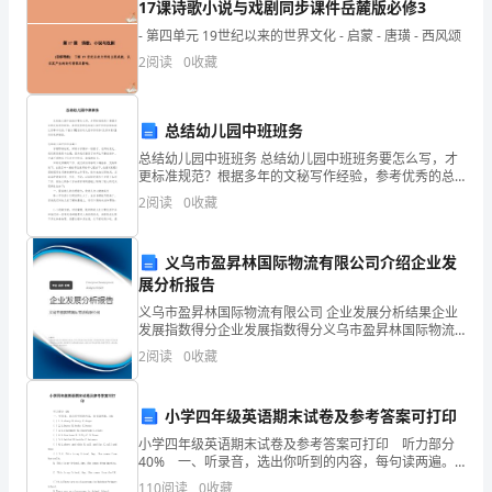
八
17课诗歌小说与戏剧同步课件岳麓版必修3
- 第四单元 19世纪以来的世界文化 - 启蒙 - 唐璜 - 西风颂
单
2
阅读
0
收藏
元
２、借音律互动：
的
总结幼儿园中班班务
一
总结幼儿园中班班务 总结幼儿园中班班务要怎么写，才
更标准规范？根据多年的文秘写作经验，参考优秀的总
结幼儿园中班班务样本能让你事半功倍，下面分享【总
篇
2
阅读
0
收藏
结幼儿园中班班务(优秀9篇)】，供你选择借鉴。
精
３、借吟诵互动：
义乌市盈昇林国际物流有限公司介绍企业发
读
展分析报告
课
义乌市盈昇林国际物流有限公司 企业发展分析结果企业
诗境。
发展指数得分企业发展指数得分义乌市盈昇林国际物流
４、借想象互动：
有限公司综合得分说明：企业发展指数根据企业规模、
文，
2
阅读
0
收藏
企业创新、企业风险、企业活力四个维度对企业发展情
况进
是
小学四年级英语期末试卷及参考答案可打印
一
小学四年级英语期末试卷及参考答案可打印 听力部分
40% 一、听录音，选出你听到的内容，每句读两遍。
个
10% ( ) 1.A.sheep B.sharp C.shape ( ) 2.A.b
110
阅读
0
收藏