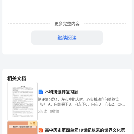
女
娲
补
更多完整内容
天
继续阅读
《女
娲
补
天》
3.
乞巧
相关文档
是
本科班健评复习题
三
健评复习题1、左心室肥大时，心尖搏动向何处移位
年
（B） A、向剑突下B、向左下C、向左D、向右2、QRS
就叫得巧，这一习俗唐宋最盛。
波群终点至T波起始点之间的一段基线称为（B） A、P-R
5
阅读
0
收藏
级
间期B、S-T段C、Q-T间期D、J点
第
付费
高中历史第四单元19世纪以来的世界文化第
１、借画面互动：