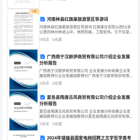
流
付费
传
也是以后要与各位同仁共同努力之处。
河南林县红旗渠旅游景区导游词
4.
卖木雕的少年
于
河南林县红旗渠旅游景区导游词 红旗渠在安阳以西50多
公里的林州林滤山中，地势险峻，工程宏伟。它不仅是
千
造福人民的水利工程，也为林滤山自然风光增添了一大
9
阅读
0
收藏
胜景，被中外游人誉为“人工天河”、“当代万里长城
古
广西南宁汉颜伊商贸有限公司介绍企业发展
的
分析报告
神
广西南宁汉颜伊商贸有限公司 企业发展分析结果企业发
展指数得分企业发展指数得分广西南宁汉颜伊商贸有限
话
公司综合得分说明：企业发展指数根据企业规模、企业
3
阅读
0
收藏
创新、企业风险、企业活力四个维度对企业发展情况进
故
行评
夏邑县隋唐古风商贸有限公司介绍企业发展
事。
分析报告
夏邑县隋唐古风商贸有限公司 企业发展分析结果企业发
讲
展指数得分企业发展指数得分夏邑县隋唐古风商贸有限
公司综合得分说明：企业发展指数根据企业规模、企业
的
3
阅读
0
收藏
创新、企业风险、企业活力四个维度对企业发展情况进
行评
是
2024年镇雄县国家电网招聘之文学哲学类考