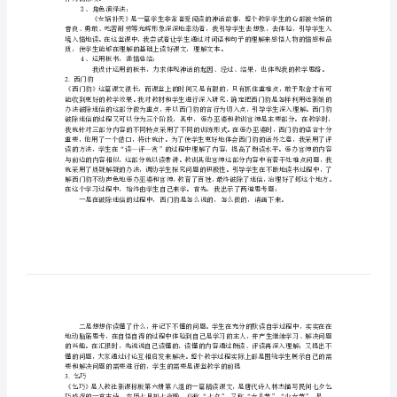
下
册
教
一、成功之处，体验欣喜
学
激发学生阅读神话故事的兴趣。
２、运用画面激活法：
反
思
新
课
标
神力而惊叹。
３、角色演绎法：
小
学