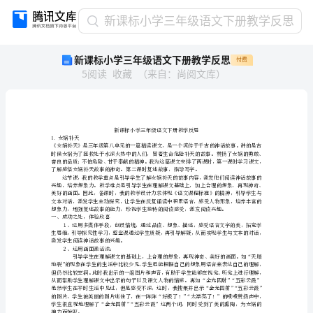
新
新课标小学三年级语文下册教学反思
课
新课标小学三年级语文下册教学反思
付费
标
5
阅读
收藏
（
来自
：
尚阅文库
）
小
学
三
年
级
1.
女娲补天
语
文