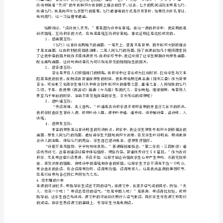
三
４、运用板书，激情总结：
年
2.
西门豹
级
语
文
下
册
教
学
反
思
1.