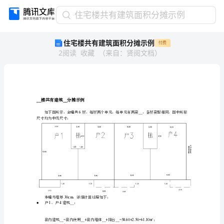
住
住宅楼共有建筑面积分摊示例
宅
住宅楼共有建筑面积分摊示例
付费
楼
2
阅读
收藏
（
来自
：
贤阅文档
）
共
有
建
筑
面
____
楼共有建筑分摊示例
积
分
尺寸均为中线尺寸：