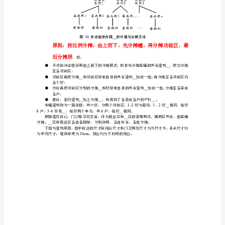
●
__
共有分摊计算：
示
²；
²；
例
__=21.60+10.77=32.37m
本层应分摊²；
如
__=32.37*6=194.22m
全幢应分摊²；
__=61.10*2+61.00*2=244.20m
本层套²；
下
__=244.20*6=1465.20m
全幢套²；
图
●
检核：
所
²；
__=69.20*2+69.09*2=276.58m
本层四套产权
示，
●
__
共有分摊计算
全
幢
●
____+__
产权（套内建筑共有分摊）计算
14__=61.10+8.10=69.20
户、户产权㎡；
共
23__=61.00+8.09=69.09
户、户产权㎡。
6
层，