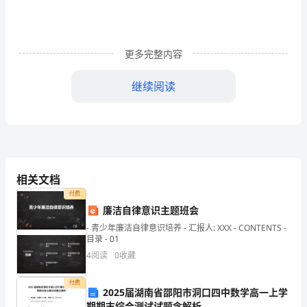
每
层
两
更多完整内容
个
继续阅读
单
1.1.1.
__
商住楼共有建筑分摊示例
元，
每
单
相关文档
元
付费
廉洁自律意识主题班会
有
- 青少年廉洁自律意识培养 - 汇报人: XXX - CONTENTS -
两
目录 - 01
4
阅读
0
收藏
套
__，
付费
2025届湖南省邵阳市洞口四中数学高一上学
10__
期期末综合测试试题含解析