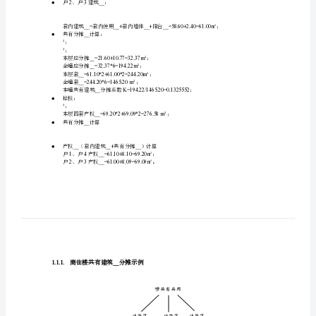
摊
示
例
__
楼
共
有
30cm
本幢外墙厚，详细计算过程如下：
●
14__
户、户建筑：
建
筑
__
●
23__
户、户建筑：
分
摊