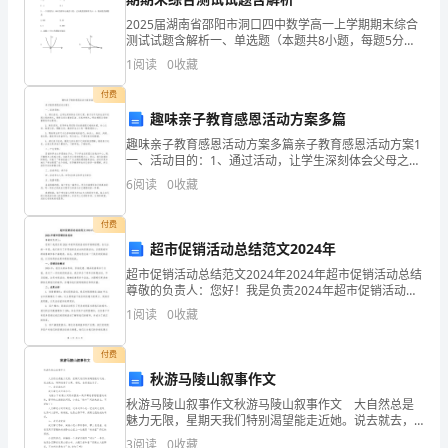
各
2025届湖南省邵阳市洞口四中数学高一上学期期末综合
层
测试试题含解析一、单选题（本题共8小题，每题5分，
共40分）1、已知角的终边过点，则（）A. B.C. D.12、
后分摊层
，即：
1
阅读
0
收藏
套
一个容量为1 000的样本分成若干
●
付费
型
至各功能区；
趣味亲子教育感恩活动方案多篇
●
相
趣味亲子教育感恩活动方案多篇亲子教育感恩活动方案1
各个层；
一、活动目的：1、通过活动，让学生深刻体会父母之
同，
●
爱，善于在平凡的生活中发现父母的伟大，感受父母之
6
阅读
0
收藏
爱的圣洁、无私和伟大，明白感恩父母的重要性和必要
各户；
性。2
图
●
付费
中
超市促销活动总结范文2024年
83~6__
超市促销活动总结范文2024年2024年超市促销活动总结
所
尊敬的负责人：您好！我是负责2024年超市促销活动的
__
市场部经理。在过去的一年里，我们进行了多项创新且
1
阅读
0
收藏
标
成功的促销活动，以提高超市的销售额和客户满意
30cm
尺
付费
秋游马陵山叙事作文
寸
秋游马陵山叙事作文秋游马陵山叙事作文 大自然总是
均
魅力无限，星期天我们特别渴望能走近她。说去就去，
妈妈准备了水果、相机，全家就出发了。 一、走近清
3
阅读
0
收藏