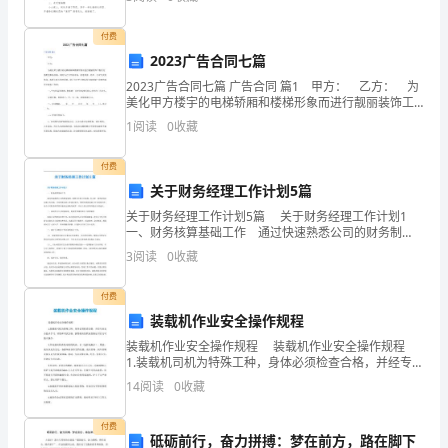
水河 我们最先走进清水河。 马陵山下的
为
付费
中
2023广告合同七篇
线
2023广告合同七篇 广告合同 篇1 甲方： 乙方： 为
美化甲方楼宇的电梯轿厢和楼梯形象而进行靓丽装饰工
尺
程及完善配套服务设施，同时为乙方开拓市场，创造效
1
阅读
0
收藏
益。经甲、乙双方友好协商，本着互惠互利的原
寸：
付费
本
关于财务经理工作计划5篇
关于财务经理工作计划5篇 关于财务经理工作计划1
幢
一、财务核算基础工作 通过快速熟悉公司的财务制
度、核算方法和工作流程，在入职一周的时间内完成工
外
3
阅读
0
收藏
作交接，并对原积压的工作进行赶补，使财务核算基础
墙
付费
装载机作业安全操作规程
厚
装载机作业安全操作规程 装载机作业安全操作规程
30cm，
1.装载机司机为特殊工种，身体必须检查合格，并经专业
安全技术学习，训练和考试合格，获得相应的职业资格
14
阅读
0
收藏
详
证书后方可独立操作。 2.作业前应检查发动
细
付费
砥砺前行，奋力拼搏：梦在前方，路在脚下