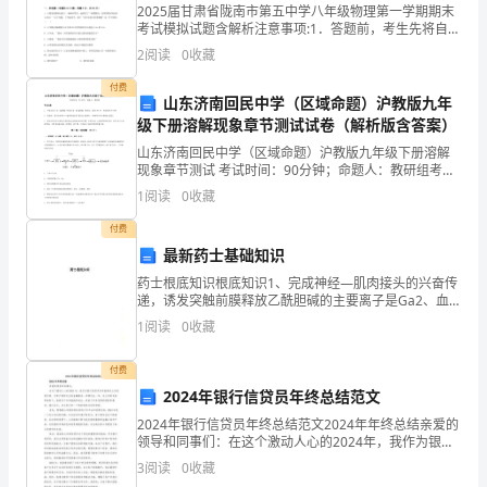
2025届甘肃省陇南市第五中学八年级物理第一学期期末
、
考试模拟试题含解析注意事项:1．答题前，考生先将自己
的姓名、准考证号码填写清楚，将条形码准确粘贴在条
图
2
阅读
0
收藏
形码区域内。2．答题时请按要求用笔。3．请按照题
点
付费
山东济南回民中学（区域命题）沪教版九年
级下册溶解现象章节测试试卷（解析版含答案）
F
山东济南回民中学（区域命题）沪教版九年级下册溶解
「王
现象章节测试 考试时间：90分钟；命题人：教研组考生
注意：1、本卷分第I卷（选择题）和第Ⅱ卷（非选择题）
1
阅读
0
收藏
赠
两部分，满分100分，考试时间90分钟2、答卷前
付费
自
最新药士基础知识
里
药士根底知识根底知识1、完成神经—肌肉接头的兴奋传
递，诱发突触前膜释放乙酰胆碱的主要离子是Ga2、血
拖
清和血浆的主要区别在于血清中不含凝血因子3、窦房结
1
阅读
0
收藏
细胞4期主要是K+通道开房，Na内流减少所致4、肾
俨!'醉
付费
42
2024年银行信贷员年终总结范文
2024年银行信贷员年终总结范文2024年年终总结亲爱的
等
领导和同事们：在这个激动人心的2024年，我作为银行
信贷员有幸能够为公司创造价值、为客户提供专业的金
J·
3
阅读
0
收藏
融服务。回顾过去一年，在公司的支持和培养下，