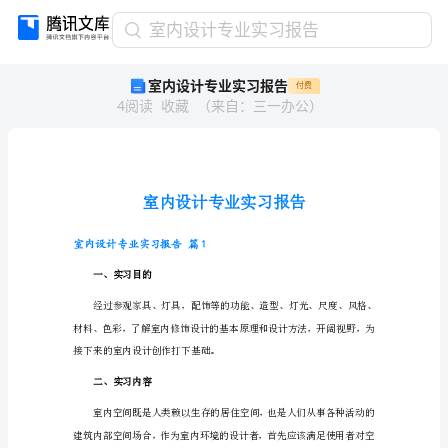
室
室内设计专业实习报告
内
室内设计专业实习报告
付费
设
4
阅读
收藏
（
来自
：
三一办公
）
计
专
业
实
习
报
告