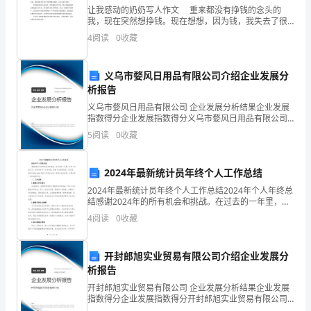
的
让我感动的奶奶写人作文 重来都没有挣钱的念头的
我，现在突然想挣钱。现在想想，因为钱，我失去了很
功
多东西。失去了我本来就应有的和睦家庭。 因为钱，
4
阅读
0
收藏
我没有方法去实现我的梦想。小时候我的梦想是想学跳
能、
舞
义乌市婺风日用品有限公司介绍企业发展分
造
析报告
型、
义乌市婺风日用品有限公司 企业发展分析结果企业发展
指数得分企业发展指数得分义乌市婺风日用品有限公司
灯
综合得分说明：企业发展指数根据企业规模、企业创
5
阅读
0
收藏
新、企业风险、企业活力四个维度对企业发展情况进行
光、
评价。
2024年最新统计员年终个人工作总结
尺
2024年最新统计员年终个人工作总结2024年个人年终总
度、
结感谢2024年的所有机会和挑战。在过去的一年里，作
为一名统计员，我有幸参与了许多项目，积累了宝贵的
4
阅读
0
收藏
风
经验。在这里，我将对我在2024年的工作进行
格、
开封郎旭实业贸易有限公司介绍企业发展分
析报告
材
开封郎旭实业贸易有限公司 企业发展分析结果企业发展
料、
指数得分企业发展指数得分开封郎旭实业贸易有限公司
综合得分说明：企业发展指数根据企业规模、企业创