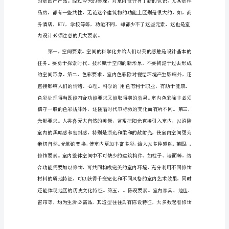
设
识。
计
专
业
实
习
报
告
篇
1
一、
实
习