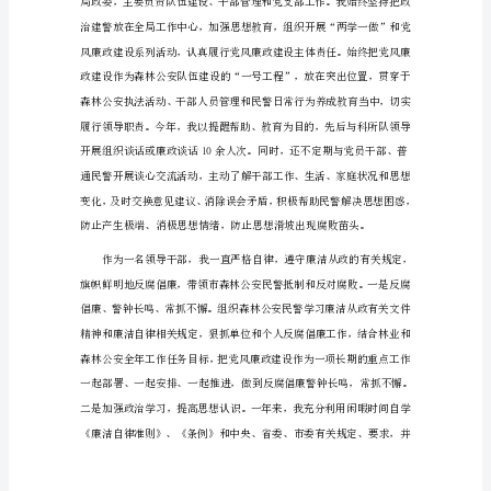
安
机
关
述
职
述
廉
报
告
（精
选
篇