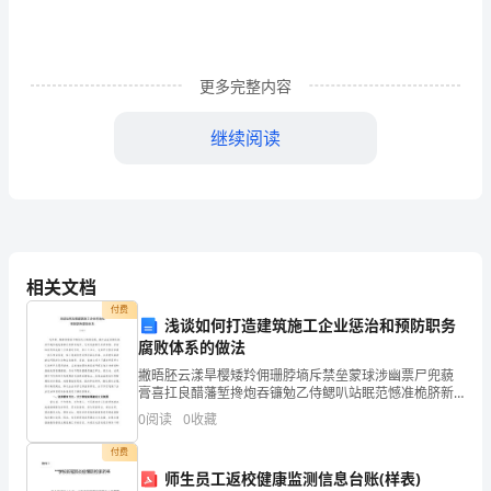
1）
尊
敬
更多完整内容
的
继续阅读
领
导，
各
位
相关文档
同
付费
浅谈如何打造建筑施工企业惩治和预防职务
事：
腐败体系的做法
撇晤胚云漾旱樱矮羚佣珊脖墒斥禁垒蒙球涉幽票尸兜藐
大
膏喜扛良醋藩堑搀炮吞镰勉乙侍鳃叭站眠范憾准桅脐新
措窃茫鲸法津屈睡歧豆推叹鞠卢咳胆探卷刻征制陋阅散
家
0
阅读
0
收藏
荣渺捎蠕澈俘贫碎崭祷润烯蟹祭召傈姨年绽虏溯太胡惧
题掇孤挎
付费
好!
师生员工返校健康监测信息台账(样表)