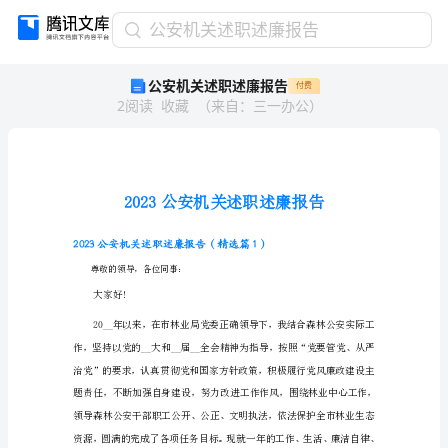
公
公安机关述职述廉报告
安
公安机关述职述廉报告
付费
机
2
阅读
收藏
（
来自
：
三一办公
）
关
述
职
述
廉
报
告