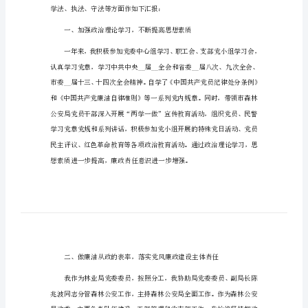
2023
尊敬的领导，各位同事：
公
安
大家好!
机
关
述
职
述
廉
报
告
学法、执法、守法等方面作如下汇报：
2023
公