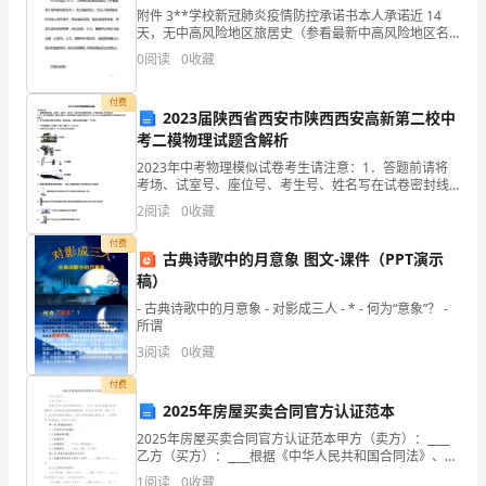
20__
附件 3**学校新冠肺炎疫情防控承诺书本人承诺近 14
天，无中高风险地区旅居史（参看最新中高风险地区名
年
单） ；无出境旅居史；无与中高风险地区来津人员密接
0
阅读
0
收藏
史；无与确诊病例、确诊病例密接者、无症状感染者
以
付费
来，
2023届陕西省西安市陕西西安高新第二校中
考二模物理试题含解析
在
2023年中考物理模似试卷考生请注意：1．答题前请将
考场、试室号、座位号、考生号、姓名写在试卷密封线
市
内，不得在试卷上作任何标记。2．第一部分选择题每小
2
阅读
0
收藏
题选出答案后，需将答案写在试卷指定的括号内，第二
林
部
付费
古典诗歌中的月意象 图文-课件（PPT演示
业
稿）
局
- 古典诗歌中的月意象 - 对影成三人 - * - 何为“意象”？ -
所谓
党
3
阅读
0
收藏
委
付费
2025年房屋买卖合同官方认证范本
正
2025年房屋买卖合同官方认证范本甲方（卖方）：____
乙方（买方）：____根据《中华人民共和国合同法》、
确
《中华人民共和国城市房地产管理法》及其他相关法律
1
阅读
0
收藏