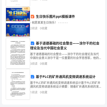
法规的规定，甲乙双方在平等、自愿、公平、诚实
领
付费
导
生日快乐图片ppt模板课件
下，
- 祝愿某某生日快乐！ - - - - - -
我
2
阅读
0
收藏
结
基于道德基础的社会整合——涂尔干的社会
合
理论及当代中国社会意义
森
基于道德基础的社会整合——涂尔干的社会理论及当代
中国社会意义涂尔干是一位重要的社会学思想家，他的
林
社会理论致力于解决怎样在多样性和分歧中获得整合和
3
阅读
0
收藏
团结的问题。从根本上来说，涂尔干的社会理论基于道
公
德基础，
基于PLC的矿井通风机变频调速系统设计
安
基于PLC的矿井通风机变频调速系统设计基于PLC的矿井
实
通风机变频调速系统设计摘要：随着矿井通风系统的发
展，提高通风设备的运行效率和能源利用率对于矿井安
1
阅读
0
收藏
际
全和经济发展至关重要。本文基于PLC控制技术，设计
工