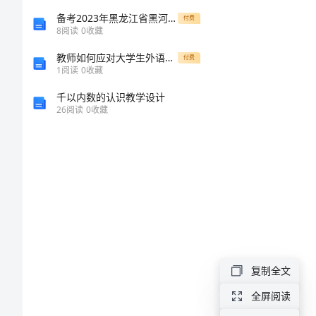
【word
备考2023年黑龙江省黑河市成考专升本英语测试卷一含答案
付费
8
阅读
0
收藏
版】
教师如何应对大学生外语学习中所产生的焦虑
付费
1
阅读
0
收藏
长
千以内数的认识教学设计
相
26
阅读
0
收藏
思
在
哪
个
平
台
复制全文
播
全屏阅读
出