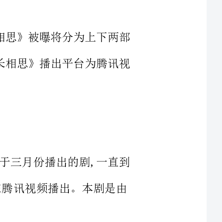
悉，《长相思》播出平台为腾讯视
原本定于三月份播出的剧,一直到
播出。本剧是由
都受到了大家的
技术含量,演技也不断提升。张晚意
毕业于北京电影雪猿,拍摄《极品模王》出道,后来出演了《林海雪原》、
》才让人们记住了这个帅气有野心