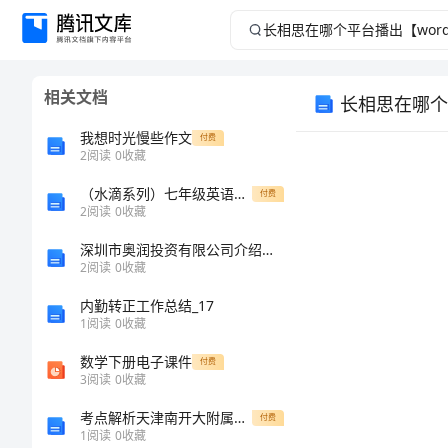
长
相
相关文档
长相思在哪个
思
我想时光慢些作文
付费
在
2
阅读
0
收藏
（水滴系列）七年级英语上册 Unit 6 Do you like bananas（第2课时）Section A（1a-3c）教学课案 人教新目标版-人教新目标版初中七年级上册英语教学课案
哪
付费
2
阅读
0
收藏
个
深圳市奥润投资有限公司介绍企业发展分析报告
2
阅读
0
收藏
平
内勤转正工作总结_17
1
阅读
0
收藏
台
数学下册电子课件
付费
播
3
阅读
0
收藏
考点解析天津南开大附属中数学人教版七年级下册二元一次方程组达标测试试卷（解析版含答案）
付费
出
1
阅读
0
收藏