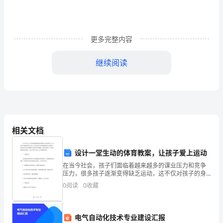
一，,
销
售
更多完整内容
人
继续阅读
员
在
企
业
相关文档
的
设计一堂生动的体育教案，让孩子爱上运动
经
在当今社会，孩子们面临着越来越多的课业压力和竞争
压力，很多孩子逐渐变得缺乏运动，这不仅对孩子的身
营
体健康有很大的影响，也会对孩子的心理健康产生极大
0
阅读
0
收藏
的不利影响。我们需要设计一些生动有趣的体育教案，
中
让孩子们
担
电气自动化技术专业建设汇报