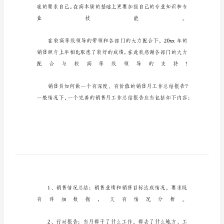
述
职
报
告
业
务
员
年
度
述
职