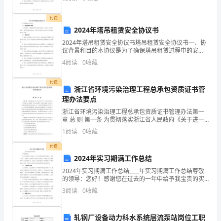
店面管理工作进行总结，主要包括工作内容、工作方
为
法、工作效
付费
您
2024年塔吊租赁安全协议书
2024年塔吊租赁安全协议书塔吊租赁安全协议书一、协
带
议背景和目的本协议是为了确保塔吊租赁过程中的安
全，保护人员和财产安全，建立和谐的租赁关系，规范
来
4
阅读
0
收藏
双方的责任和义务，保障租方的合法权益。二、协议内
容1.
的
付费
浙江省环境污染治理工程总承包资质证书管
业
理办法要点
浙江省环境污染治理工程总承包资质证书管理办法第一
务
章 总 则 第一条 为贯彻落实浙江省人民政府《关于进一
步加快发展环保产业的意见》文件精神，配合生态省建
员
1
阅读
0
收藏
设，推进节能减排，提高我省环境污染治理工程质
年
付费
2024年实习期满工作总结
度
2024年实习期满工作总结____年实习期满工作总结尊敬
的领导：您好！感谢您在过去的一年中给予我宝贵的实
述
习机会。在这一年里，我在贵公司积累了丰富的工作经
3
阅读
0
收藏
验，也收获了很多宝贵的学习和成长的机会。在这里，
职
报
轧钢厂设备动力科水系统层流泵站岗位工职