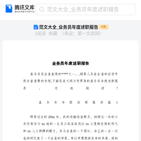
范
范文大全_业务员年度述职报告
文
范文大全_业务员年度述职报告
付费
大
2
阅读
收藏
（
来自
：
第一文库网
）
全
_
业
务
员
年
度