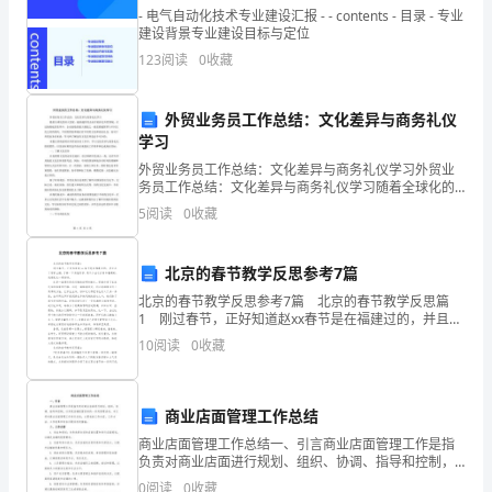
负
- 电气自动化技术专业建设汇报 - - contents - 目录 - 专业
建设背景专业建设目标与定位
着
123
阅读
0
收藏
重
外贸业务员工作总结：文化差异与商务礼仪
要
学习
的
外贸业务员工作总结：文化差异与商务礼仪学习外贸业
务员工作总结：文化差异与商务礼仪学习随着全球化的
深入发展，越来越多的企业开始涉足外贸领域。在这场
作
5
阅读
0
收藏
彻底的变革中，企业面临的最大挑战之一就是跨越国界
与不同文
用,
北京的春节教学反思参考7篇
下
北京的春节教学反思参考7篇 北京的春节教学反思篇
1 刚过春节，正好知道赵xx春节是在福建过的，并且去
面
了客家土楼。了解一下其他同学，有不少去过云南和福
10
阅读
0
收藏
建的。我感觉这一课好讲。 这是一篇展示民俗
是
美
商业店面管理工作总结
文
商业店面管理工作总结一、引言商业店面管理工作是指
负责对商业店面进行规划、组织、协调、指导和控制，
网
以实现店铺经营目标的一系列管理活动。本文将对商业
0
阅读
0
收藏