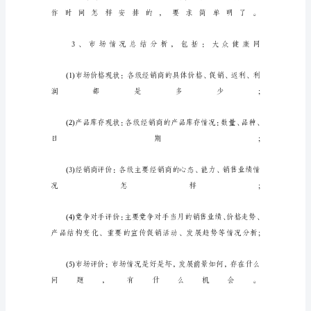
报
告
业
务
员
是
企
业
业
绩
的
****
之