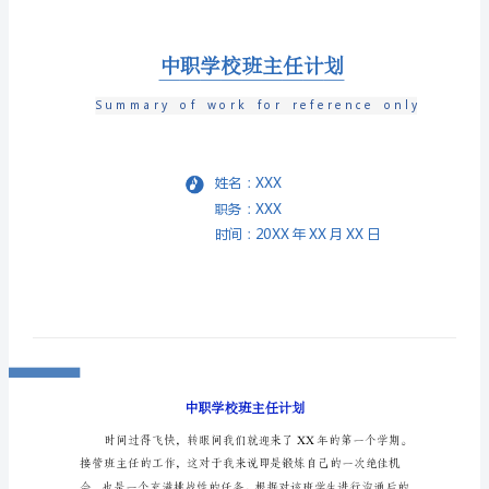
职
学
校
班
主
任
计
划
时
间
过
得
飞