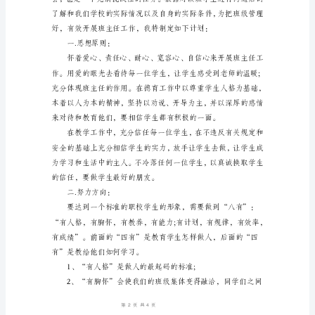
快，
转
眼
间
我
们
就
好
迎
来
了
XX
年
的