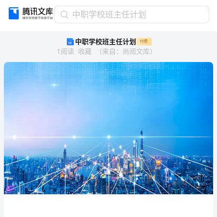
中
中职学校班主任计划
职
中职学校班主任计划
付费
学
1
阅读
收藏
（
来自
：
尚阅文库
）
校
班
主
任
计
划
中