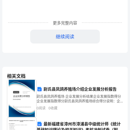
第
好
一
更多完整内容
个
2
继续阅读
学
期。
接
管
相关文档
班
主
尉氏县凤鸽养殖场介绍企业发展分析报告
尉氏县凤鸽养殖场 企业发展分析结果企业发展指数得分
任
企业发展指数得分尉氏县凤鸽养殖场综合得分说明：企
业发展指数根据企业规模、企业创新、企业风险、企业
0
阅读
0
收藏
的
活力四个维度对企业发展情况进行评价。该企业的综合
评价
工
一.思想原则：
最新福建省漳州市漳浦县中级统计师《统计
基础知识理论及相关知识》考前冲刺试卷（附答