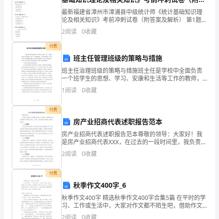
作，
案及解析）
最新福建省漳州市漳浦县中级统计师《统计基础知识理
这
论及相关知识》考前冲刺试卷（附答案及解析） 第1题：
单选题(本题1分)货币的四种主要功能中，( )是货币最主
2
阅读
0
收藏
对
要的功能，其他功能都是这一功能的延伸。A.作
付费
于
班主任管理班级的策略与措施
我
班主任治理班级的策略与措施班主任是学校中全面负责
一个班学生的思想、学习、安康和生活等工作的教师，
来
他是一个班的组织者、领导者和教化者，也是一个班中
1
阅读
0
收藏
全体任课教师教学、教化工作的协调者。我今日为大家
说
细心打算
付费
即
房产业招商代表述职报告范本
房产业招商代表述职报告范本尊敬的领导：大家好！我
是
是房产业招商代表XXX，在过去的一段时间里，我负责招
商工作的相关任务。在这里，我将向您汇报我的工作情
锻
的信任，要做学生最好的朋友。
2
阅读
0
收藏
况及成果。一、工作概况在过去的XXX时间里，我主要负
炼
二.努力方向：
付费
秋季作文400字_6
自
秋季作文400字 精选秋季作文400字合集5篇 在平时的学
己
习、工作或生活中，大家对作文都不陌生吧，借助作文
可以宣泄心中的情感，调节自己的心情。作文的注意事
2
阅读
0
收藏