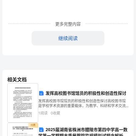
文
1：
更多完整内容
点
II
继续阅读
对
⑺
工
程
⑻
竣
相关文档
工
⑼
验
发挥高校图书馆馆员的积极性和创造性探讨
发挥高校图书馆馆员的积极性和创造性探讨高校图书馆
收
是学校学术资源的重要载体，为教学、科研和学术交流
提供支持和保障。而高校图书馆馆员是馆内运行的核心
⑽
1
阅读
0
收藏
的
力量，他们不仅是馆藏资源的管理者，还是学术信息传
播的推动
组
许‎使用‎文件‎。‎
付费
2025届湖南省株洲市醴陵市第四中学高一数
学第一学期期末质量跟踪监视模拟试题含解析