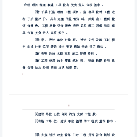
范
文
;
建
设
单
1
位
⑴
竣
⑵
工
验
收
报
告
⑶