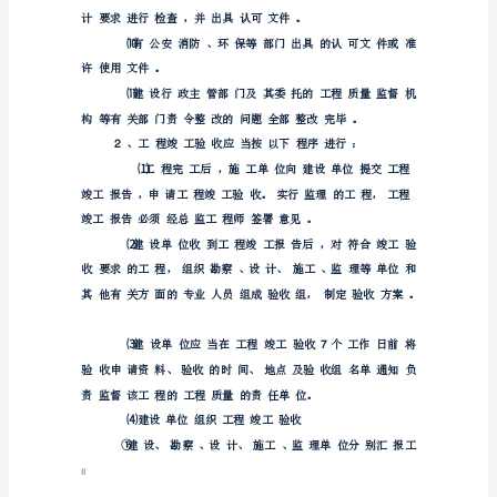
范
文
建
设
单‎位有‎关负‎责人‎审核‎签字‎。‎
单
⑷
位
竣
⑸
工
⑹
验
收
报
I
告
范