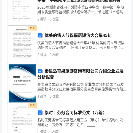
织
⑾
2025届湖南省株洲市醴陵市第四中学高一数学第一学期
形
期末质量跟踪监视模拟试题含解析一、单选题（本题共8
小题，每题5分，共40分）1、某校高一年级有180名男
2
阅读
0
收藏
式、
生，150名女生，学校想了解高一学生对文史类
2
付费
验
优美的情人节祝福语短信大合集45句
⑴
收
优美的情人节祝福语短信大合集45句 优美的情人节祝福
语短信大合集45句 日出江花红似火，已不知不觉泛在
程
我心窝，此生此世只爱你，何年何月不停顿，1214拥抱
3
阅读
0
收藏
情人节，我要告诉你，爱你一生一世！以下是精
序、
秦皇岛育果旅游咨询有限公司介绍企业发展
执
⑵
分析报告
行
秦皇岛育果旅游咨询有限公司 企业发展分析结果企业发
展指数得分企业发展指数得分秦皇岛育果旅游咨询有限
验
公司综合得分说明：企业发展指数根据企业规模、企业
1
阅读
0
收藏
创新、企业风险、企业活力四个维度对企业发展情况进
收
行评
付费
临时工劳务合同标准范文（九篇）
规
临时工劳务合同标准范文用工方（甲方）单位名称：公
范
⑶
司地址：劳务方（乙方）姓名：_____
0
阅读
0
收藏