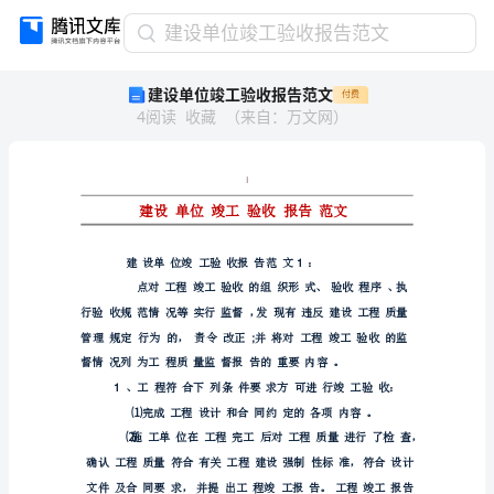
建
建设单位竣工验收报告范文
设
建设单位竣工验收报告范文
付费
单
4
阅读
收藏
（
来自
：
万文网
）
位
竣
工
验
I
收
报
告