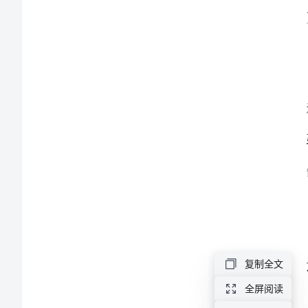
学
常
见
问
题
分
析
小
学
复制全文
四
全屏阅读