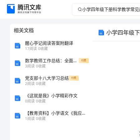
小
学
相关文档
小学四年级下
四
醒心亭记阅读答案附翻译
年
17
阅读
0
收藏
数学教师工作总结：全面分析教学成果与问题
级
付费
3
阅读
0
收藏
下
党支部十八大学习总结
付费
2
阅读
0
收藏
册
《这就是我》小学精彩作文
0
阅读
0
收藏
科
【教育资料】小学语文《我应该感到自豪才对》教案三
学
1
阅读
0
收藏
教