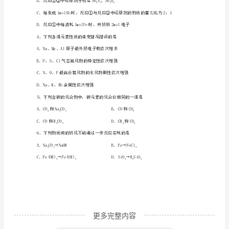
册
B．还原铁粉可用作食品袋内的抗氧化剂
期
末
D．氯气可用于自来水的消毒、药物的合成
教
2、下列关于氧化还原反应说法正确的是
学
质
2＋
量
检
测
更多完整内容