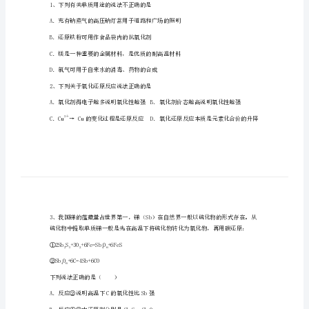
学、
于
注意事项:
都
域内。
中
2．答题时请按要求用笔。
学
在草稿纸、试卷上答题无效。
高
一
化
学
1、下列有关单质用途的说法不正确的是
上