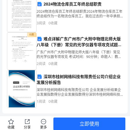
江
2024物流仓库员工年终总结职责
4、下列各组元素性质的递变情况错误的是
2024物流仓库员工年终总结职责2024年物流仓库员工年
西
终总结作为一名物流仓库员工，我在过去的一年中承担
着重要的职责，为物流仓库的运作和客户的满意度作出
省
3
阅读
0
收藏
A．Na、Mg、Al原子最外层电子数依次增多
了巨大的贡献。在这份年终总结中，我将回顾过去一年
南
付费
B．P、S、Cl气态氢化物的稳定性依次增强
难点详解广东广州市广大附中物理北师大版
康
八年级（下册）常见的光学仪器专项攻克试题
（解析卷）
广东广州市广大附中物理北师大版八年级（下册）常见
中
的光学仪器专项攻克 考试时间：90分钟；命题人：教研
组考生注意：1、本卷分第I卷（选择题）和第Ⅱ卷（非选
D．Na、K、Rb金属性依次增强
学、
2
阅读
0
收藏
择题）两部分，满分100分，考试时间90分钟2、
于
深圳市桂树网络科技有限责任公司介绍企业
发展分析报告
都
深圳市桂树网络科技有限责任公司 企业发展分析结果企
中
业发展指数得分企业发展指数得分深圳市桂树网络科技
有限责任公司综合得分说明：企业发展指数根据企业规
1
阅读
0
收藏
学
模、企业创新、企业风险、企业活力四个维度对企业发
展情
高
立即使用
一
收藏
分享
更多