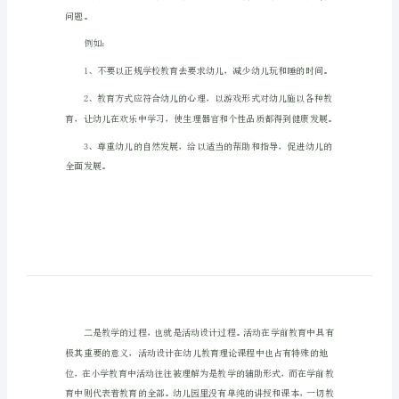
学前教育实习报告1（1433字）
学
一、实习目的
前
教
育
学会了怎幺当一名合格的幼儿教师。
实
习
二、实习过程
报
告
模
板
学
问题。
前