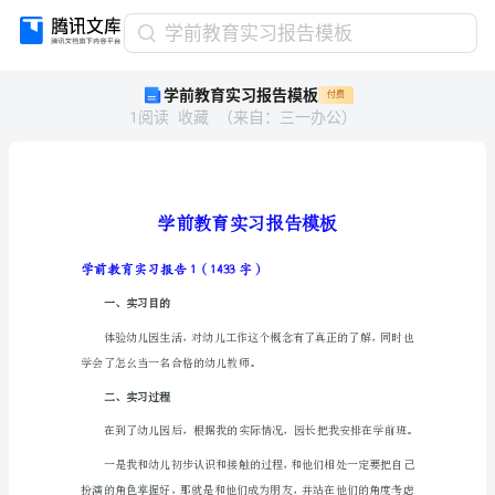
学
学前教育实习报告模板
前
学前教育实习报告模板
付费
教
1
阅读
收藏
（
来自
：
三一办公
）
育
实
习
报
告
模
板