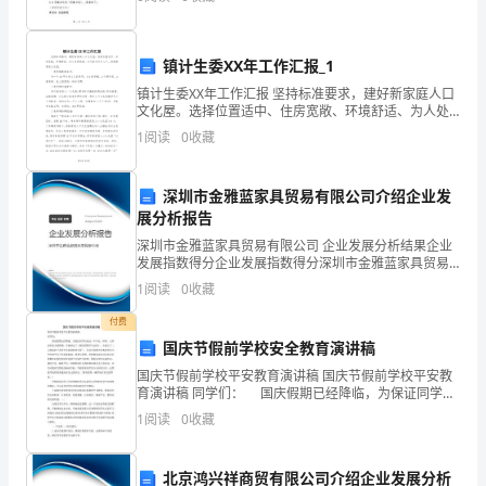
码：（身份证号码）联系电话：（联系电话）经甲乙双
学
方协商一致
会
镇计生委XX年工作汇报_1
了
镇计生委XX年工作汇报 坚持标准要求，建好新家庭人口
文化屋。选择位置适中、住房宽敞、环境舒适、为人处
事热情、大气的计生中心户，创建新家庭文化屋。 一是
怎
1
阅读
0
收藏
明确基础条件： 有一个10平
幺
深圳市金雅蓝家具贸易有限公司介绍企业发
当
展分析报告
一
深圳市金雅蓝家具贸易有限公司 企业发展分析结果企业
发展指数得分企业发展指数得分深圳市金雅蓝家具贸易
有限公司综合得分说明：企业发展指数根据企业规模、
名
1
阅读
0
收藏
企业创新、企业风险、企业活力四个维度对企业发展情
况进
合
付费
国庆节假前学校安全教育演讲稿
格
国庆节假前学校平安教育演讲稿 国庆节假前学校平安教
育演讲稿 同学们： 国庆假期已经降临，为保证同学们
的
度过一个平安、祥和、文明而有意义的假期，学校制定
1
阅读
0
收藏
了《国庆假期学生公约》，并成立了二人组成的“各村
幼
儿
北京鸿兴祥商贸有限公司介绍企业发展分析