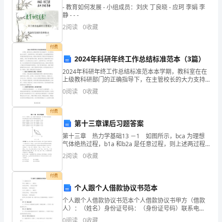
个
- 教育如何发展 - 小组成员：刘庆 丁良晓 - 应珂 李娟 李
静 - - -
概
2
阅读
0
收藏
积极的意义。
念
付费
有
2024年科研年终工作总结标准范本（3篇）
2024年科研年终工作总结标准范本本学期，教科室在在
了
上级教科研部门的正确指导下，在主管校长的大力支持
下，坚持科研兴校、科研兴教思想，充分发挥教育科研
真
0
阅读
0
收藏
为学校教育教学服务的功能，根据本学期学校工作重点
仿大人创造物质财富的过程。
和学
正
付费
第十三章课后习题答案
的
第十三章 热力学基础13 －1 如图所示，bca 为理想
了
气体绝热过程，b1a 和b2a 是任意过程，则上述两过程
中气体作功与吸收热量的情况是( )(A) b1a 过程放热，
2
阅读
0
收藏
作负功；b2a 过程放热，
解，
付费
同
个人跟个人借款协议书范本
时
个人跟个人借款协议书范本个人借款协议书甲方（借款
人）：（姓名）身份证号码：（身份证号码）联系电
也
话：（联系电话）乙方（出借人）：（姓名）身份证号
物理性质。
0
阅读
0
收藏