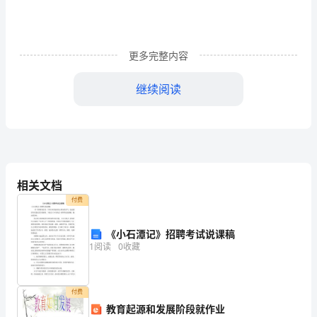
体
验
幼
更多完整内容
儿
继续阅读
园
生
活，
对
相关文档
幼
付费
儿
《小石潭记》招聘考试说课稿
1
阅读
0
收藏
工
作
付费
这
教育起源和发展阶段就作业