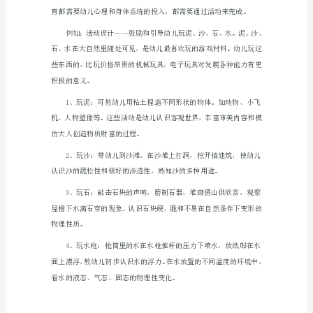
教
例如：
育
实
习
报
告
1（1433
字）
全面发展。
一、
实
习
目
的