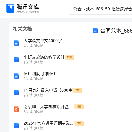
合
同
相关文档
合同范本_68
范
大学语文论文4000字
本
4
阅读
0
收藏
_686159_
小班去旅游的教学设计
付费
1
阅读
0
收藏
租
值班制度 手机值班
3
阅读
0
收藏
赁
11月九年级入申请书600字
付费
9
阅读
0
收藏
房
南京理工大学机械设计基础联轴器与离合器制动器
付费
屋
6
阅读
0
收藏
2025年官方通用短期劳动合同模板范本
付费
合
2
阅读
0
收藏