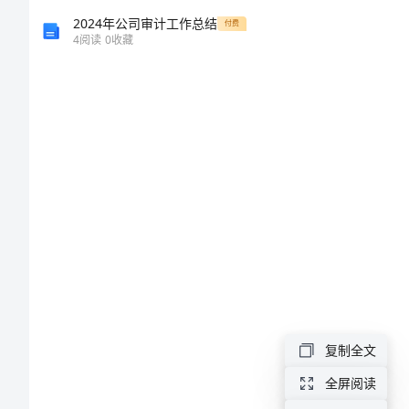
同
2024年公司审计工作总结
付费
4
阅读
0
收藏
书
格
式
租
赁
房
屋
合
同
复制全文
书
全屏阅读