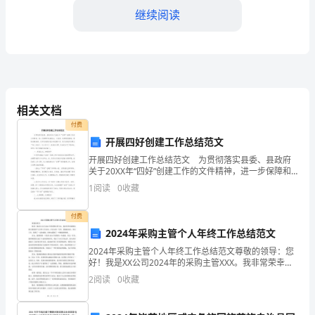
面
继续阅读
健
康
健
相关文档
康
付费
开展四好创建工作总结范文
饮
开展四好创建工作总结范文 为贯彻落实县委、县政府
关于20XX年“四好”创建工作的文件精神，进一步保障和
食
改善民生，乡党委、政府高度重视，积极统筹安排，力
1
阅读
0
收藏
争切实抓好我乡的创建工作，努力实现农村群众“住上
演
泳、骑车等有氧运动。
付费
讲
2024年采购主管个人年终工作总结范文
稿：
2024年采购主管个人年终工作总结范文尊敬的领导：您
好！我是XX公司2024年的采购主管XXX。我非常荣幸能
改
够向您汇报我的个人年终工作总结。在过去的一年里，
2
阅读
0
收藏
我兢兢业业、努力工作，取得了一定的成绩，同时
变