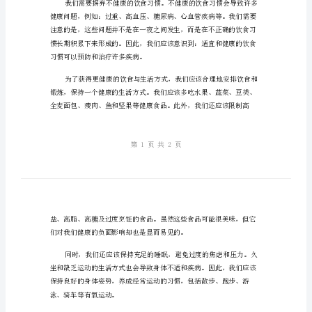
大家好！
活
态
度，
创
获得健康的关键。
造
更
健
康
变生活态度开始。
的