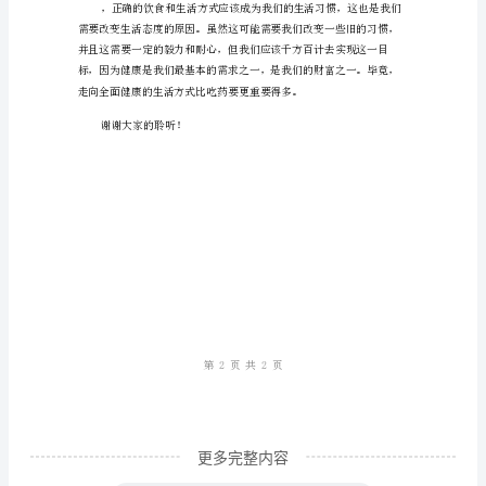
饮
食
与
习惯可以预防和治疗许多疾病。
生
活
方
式，
走
向
全
更多完整内容