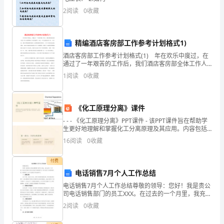
探
2
阅读
0
收藏
3.财产管理制度
析
精编酒店客房部工作参考计划格式1)
随
酒店客房部工作参考计划格式(1) 年在欢乐中度过，在
着
通过了一年艰苦的工作后，我们酒店客房部全体工作人
员都得到了应有的报答。回忆一年以来我们的工作，可
1
阅读
0
收藏
以说，我们不断做的特别好!之前特别屡次的努力，在今
我
国
《化工原理分离》课件
经
- - - 《化工原理分离》PPT课件 - 该PPT课件旨在帮助学
生更好地理解和掌握化工分离原理及其应用。内容包括
济
介绍分离原理、传
16
阅读
0
收藏
的
付费
不
电话销售7月个人工作总结
断
电话销售7月个人工作总结尊敬的领导：您好！我是贵公
司电话销售部门的员工XXX。在过去的一个月里，我充分
发挥自己的专业能力和销售技巧，努力完成了各项销售
发
2
阅读
0
收藏
任务。现将我个人在7月份的工作总结如下：一、销售业