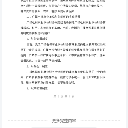
析
广
播
电
视
性。
事
2.财务会计制度
业
单
位
财
务
制
度
更多完整内容