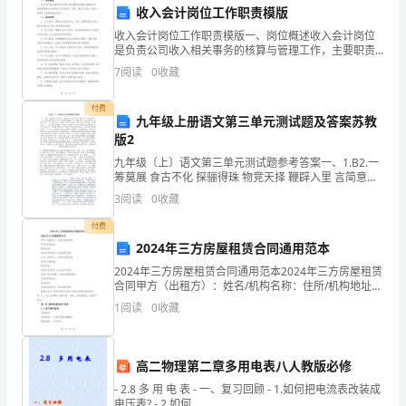
收入会计岗位工作职责模版
业
收入会计岗位工作职责模版一、岗位概述收入会计岗位
单
是负责公司收入相关事务的核算与管理工作，主要职责
是对公司的收入进行核实、记账、报表与分析，保证公
7
阅读
0
收藏
位
司的收入核算准确与及时。二、岗位职责1. 收入核实：
根据
财
务制度的实践情况如何？
付费
九年级上册语文第三单元测试题及答案苏教
版2
务
1.财务管理制度
九年级〔上〕语文第三单元测试题参考答案一、1.B2.一
制
筹莫展 食古不化 探骊得珠 物竞天择 鞭辟入里 言简意赅
3.〔1〕为伊消得人憔悴〔2〕昨夜西风凋碧树〔3〕蓦然
3
阅读
0
收藏
度
回首，那人却在灯火
付费
的
2024年三方房屋租赁合同通用范本
内
2024年三方房屋租赁合同通用范本2024年三方房屋租赁
管理混乱、内部控制不严等问题。
合同甲方（出租方）：姓名/机构名称：住所/机构地址：
涵
联系电话：身份证号码/统一社会信用代码：乙方（承租
2.财务会计制度
1
阅读
0
收藏
方）：姓名/机构名称：住所/机构地址：联系
与
实
高二物理第二章多用电表八人教版必修
- 2.8 多 用 电 表 - 一、复习回顾 - 1.如何把电流表改装成
践
电压表? - 2.如何