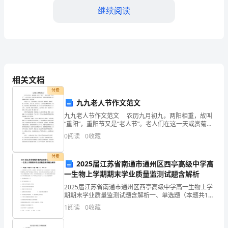
的
继续阅读
内
涵
与
实
相关文档
付费
践
九九老人节作文范文
准确和完整。
探
九九老人节作文范文 农历九月初九，两阳相重，故叫
3.财产管理制度
“重阳”，重阳节又是“老人节”。老人们在这一天或赏菊以
析
陶冶情操，或登高以锻炼体魄，给桑榆晚景增添了无限
0
阅读
0
收藏
乐趣。 重阳这一天，人们赏玩菊花，佩带茱萸
广
付费
2025届江苏省南通市通州区西亭高级中学高
播
一生物上学期期末学业质量监测试题含解析
电
2025届江苏省南通市通州区西亭高级中学高一生物上学
期期末学业质量监测试题含解析一、单选题（本题共10
视
小题，每题3分，共30分）1、玉米的宽叶(A)对窄叶(a)
1
阅读
0
收藏
为显性，宽叶杂交种(Aa)玉米表现为高产
事