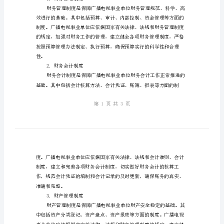
制
度
的
内
实践。
涵
与
实
践
括以下几个方面：
1.财务管理制度
探