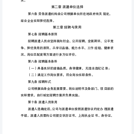
一
章
总
则
业劳务派遣机构。
第
一
条
为
防
范
劳
动
用