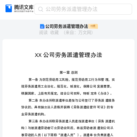
公
公司劳务派遣管理办法
司
公司劳务派遣管理办法
付费
劳
阅读
收藏
（
来自
：
万文网
）
务
派
遣
管
理
办
法