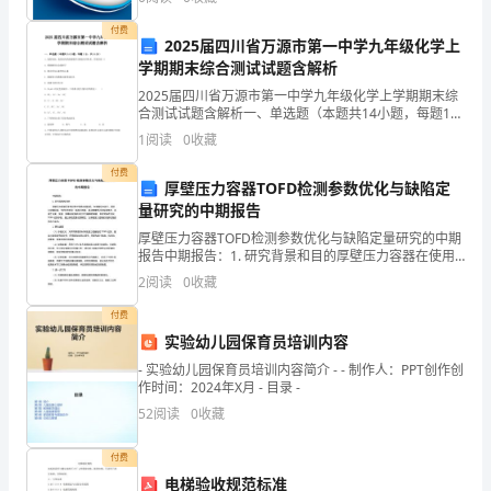
新、企业风险、企业活力四个维度对企业发展情况进行
范
评价。
付费
2025届四川省万源市第一中学九年级化学上
化、
学期期末综合测试试题含解析
制
2025届四川省万源市第一中学九年级化学上学期期末综
合测试试题含解析一、单选题（本题共14小题，每题1
度
分，共14分）1、氢氧化钠、氢氧化钙的溶液都具有相似
1
阅读
0
收藏
化学性质，其原因是（）A．都能解离出金属离子B
化，
付费
厚壁压力容器TOFD检测参数优化与缺陷定
保
量研究的中期报告
厚壁压力容器TOFD检测参数优化与缺陷定量研究的中期
失。
障
报告中期报告：1. 研究背景和目的厚壁压力容器在使用
过程中容易出现缺陷，为保障安全运行，需进行定期检
2
阅读
0
收藏
公
测。TOFD技术是一种高分辨率、高灵敏度的无损检
付费
司
实验幼儿园保育员培训内容
发
- 实验幼儿园保育员培训内容简介 - - 制作人：PPT创作创
作时间：2024年X月 - 目录 -
展
52
阅读
0
收藏
需
付费
要，
电梯验收规范标准