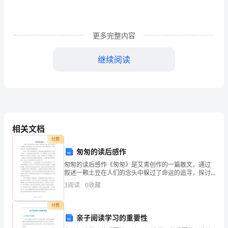
工
风
更多完整内容
险，
规
员。
继续阅读
范
劳
动
用
相关文档
付费
工
匆匆的读后感作
行
匆匆的读后感作《匆匆》是艾青创作的一篇散文，通过
叙述一颗土豆在人们的念头中躲过了命运的追寻，探讨
为
了人与自然、生命与命运的关系。读完这篇文章，我感
3
阅读
0
收藏
到非常震撼和深思。文章以一颗土豆的视角展开，让读
和
者身临其
付费
管
以下学历；
亲子阅读学习的重要性