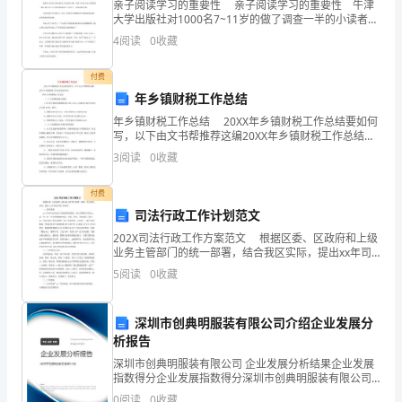
亲子阅读学习的重要性 亲子阅读学习的重要性 牛津
理，
大学出版社对1000名7~11岁的做了调查一半的小读者们
都说，如果有父母帮助他们喜欢阅读更多的故事许多父
实
4
阅读
0
收藏
母从孩子八岁的时候就放弃了睡前阅读的习惯8
现
付费
年乡镇财税工作总结
劳
年乡镇财税工作总结 20XX年乡镇财税工作总结要如何
务
写，以下由文书帮推荐这编20XX年乡镇财税工作总结阅
读参考。 20XX年乡镇财税工作总结 一、1-5月份财
3
阅读
0
收藏
派
政收入情况
遣
付费
司法行政工作计划范文
用
202X司法行政工作方案范文 根据区委、区政府和上级
业务主管部门的统一部署，结合我区实际，提出xx年司
工
法行政工作要点。 一、指导思想 xx年全区司法行政
5
阅读
0
收藏
工作的指导思想是：深入贯彻落实党的x
合
法
深圳市创典明服装有限公司介绍企业发展分
析报告
化、
深圳市创典明服装有限公司 企业发展分析结果企业发展
指数得分企业发展指数得分深圳市创典明服装有限公司
上；
规
综合得分说明：企业发展指数根据企业规模、企业创
0
阅读
0
收藏