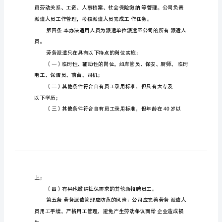
XX
XX
公
司
劳
务
派
遣
管
理
办
法
第