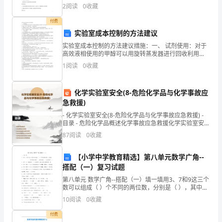
未知领域的欲望，表现在远古时代人们对人类自身来源
2
阅读
0
收藏
的好奇和探索，以及在当时社会生活条件下所作出的极
旬
富想象力
付费
展
实验室成本控制的方法建议
实验室成本控制的方法建议措施：一、 试剂使用：对于
开
高效液相使用的甲醇可以用旋转蒸发器进行回收利用
（限于使用甲醇和其他不挥发的 试剂，如水、缓冲盐
长
1
阅读
0
收藏
等），如洗涤容器。严格按照“用多少、配多少”的原则，
防止
沙
化学实验室安全(8-危险化学品与化学事故应
不
急救援)
- 化学实验室安全(8-危险化学品与化学事故应急救援) -
再
目录 - 危险化学品概述化学事故应急救援化学实验室安全
操作规范化学品泄漏与火灾应急处理化
征
87
阅读
0
收藏
集
【小学中学教育精选】第八单元数学广角--
搭配（一）复习试题
初
第八单元 数学广角--搭配（一）填一填用3、7和9这三个
中
数可以组成（ ）个不同的两位数，分别是（ ），其中最
大的是（ ），最小的是（ ），它们相差（ ）。用2、
10
阅读
0
收藏
生
0、9能组成（ ）
付费