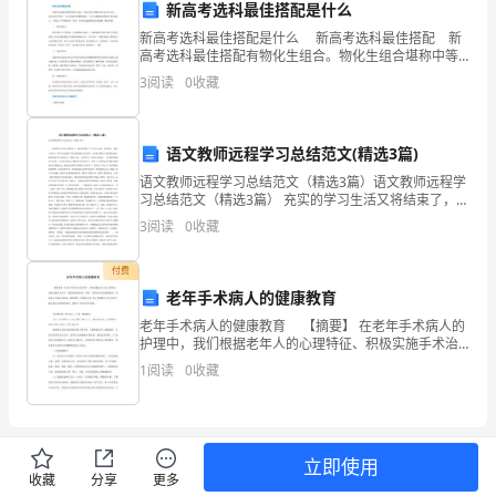
湖
新高考选科最佳搭配是什么
南
新高考选科最佳搭配是什么 新高考选科最佳搭配 新
高考选科最佳搭配有物化生组合。物化生组合堪称中等
20XX
生的王炸组合，一是可以考公考研，二是可以报考军警
3
阅读
0
收藏
类高校，三是专业覆盖率达到惊人的99%以上，只要过
年
征
语文教师远程学习总结范文(精选3篇)
语文教师远程学习总结范文（精选3篇）语文教师远程学
兵
习总结范文（精选3篇） 充实的学习生活又将结束了，相
信你积累了不少学习心得，是时候写一篇学习总结了。
工
3
阅读
0
收藏
那么如何把学习总结做到重点突出呢？下面是小编为大
家
作
付费
老年手术病人的健康教育
6
老年手术病人的健康教育 【摘要】 在老年手术病人的
月
护理中，我们根据老年人的心理特征、积极实施手术治
疗，系统的整体护理，同时，开展有目的的健康教育，
1
阅读
0
收藏
下
帮助病人正确认识疾病，清除紧张，悲观等心理，使之
积
旬
展
立即使用
收藏
分享
更多