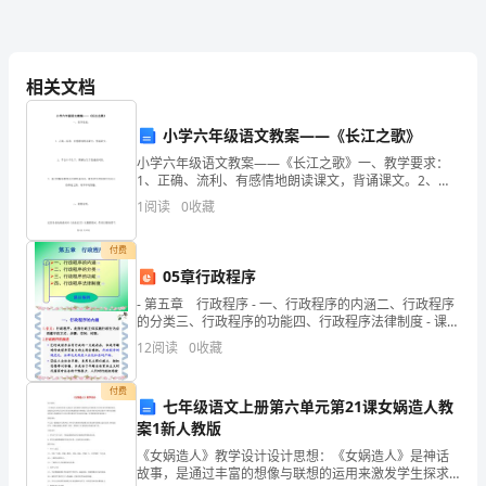
中
相关文档
生
湖
小学六年级语文教案——《长江之歌》
小学六年级语文教案——《长江之歌》一、教学要求：
南
1、正确、流利、有感情地朗读课文，背诵课文。2、学
会5个生字，理解由生字组成的词语。3、通过理解诗歌
1
阅读
0
收藏
年
的语言和吟诵诗句，激发学生对祖国大
征
付费
05章行政程序
兵
- 第五章 行政程序 - 一、行政程序的内涵二、行政程序
的分类三、行政程序的功能四、行政程序法律制度 - 课后
工
案例 -
12
阅读
0
收藏
作
付费
6
七年级语文上册第六单元第21课女娲造人教
案1新人教版
月
《女娲造人》教学设计设计思想：《女娲造人》是神话
下
故事，是通过丰富的想像与联想的运用来激发学生探求