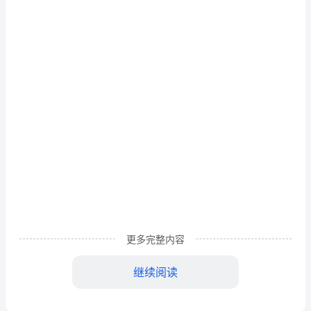
旬
展
开
间。
长
模板,内容仅供参考
沙
不
再
征
更多完整内容
集
继续阅读
初