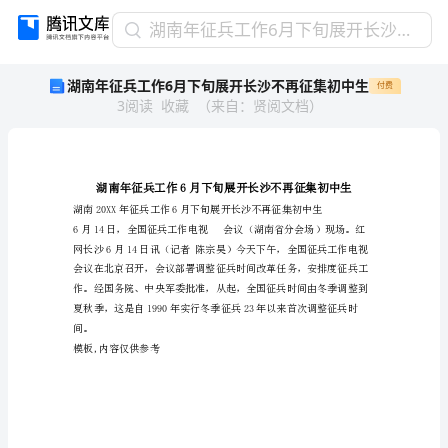
湖
湖南年征兵工作6月下旬展开长沙不再征集初中生
南
湖南年征兵工作6月下旬展开长沙不再征集初中生
付费
年
3
阅读
收藏
（
来自
：
贤阅文档
）
征
兵
工
作
6
月
下