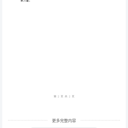
教
师，
初
为
人
师
——
任
职
新
教
师
更多完整内容
工