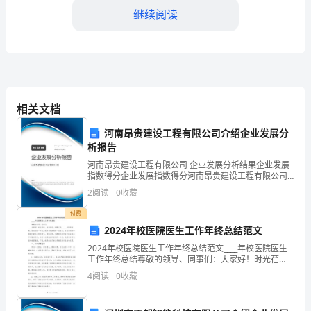
作
继续阅读
总
结
2023
年，
相关文档
念，以满足学生实际需求和要求。
我
河南昂贵建设工程有限公司介绍企业发展分
析报告
正
河南昂贵建设工程有限公司 企业发展分析结果企业发展
指数得分企业发展指数得分河南昂贵建设工程有限公司
式
综合得分说明：企业发展指数根据企业规模、企业创
2
阅读
0
收藏
新、企业风险、企业活力四个维度对企业发展情况进行
步
评价。
付费
入
2024年校医院医生工作年终总结范文
献力量。
2024年校医院医生工作年终总结范文____年校医院医生
教
工作年终总结尊敬的领导、同事们：大家好！时光荏
苒，匆匆而过，转眼之间，____年即将结束。在过去的一
4
阅读
0
收藏
师
年里，我作为校医院的一名医生，在各位领导和同
的