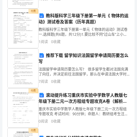
的指令下明确了自己的工作内容及领导的隐含工作要
司
求，对接
付费
教科版科学三年级下册第一单元《 物体的运
或
动》测试卷及答案（历年真题）
公
教科版科学三年级下册第一单元《 物体的运动》测试卷
一.选择题(共6题，共12分)1.要比较不同“过山车”上小球
司
的运动快慢，需要（ ）。A.测出小球运动的距离和时间
1
阅读
0
收藏
B.测出小球运动
对
推荐下载 留学知识法国留学申请简历要怎么
个
写
法国留学申请简历要怎么写? 很多留学生都对法国充满
人
了向往，并决定前往法国留学，那么在申请法国大学时
所递交的个人简历，到底该怎么写呢?登记照的位置就在
有
7
阅读
0
收藏
4第一页右上侧。 在登记照左侧的空白处填写，，é
个
付费
滚动提升练习重庆市实验中学数学人教版七
年级下册二元一次方程组专题攻克A卷（解析
全
版）
重庆市实验中学数学人教版七年级下册二元一次方程组
面
专题攻克 考试时间：90分钟；命题人：教研组考生注
意：1、本卷分第I卷（选择题）和第Ⅱ卷（非选择题）两
0
阅读
0
收藏
的
部分，满分100分，考试时间90分钟2、答卷前，考
付费
认