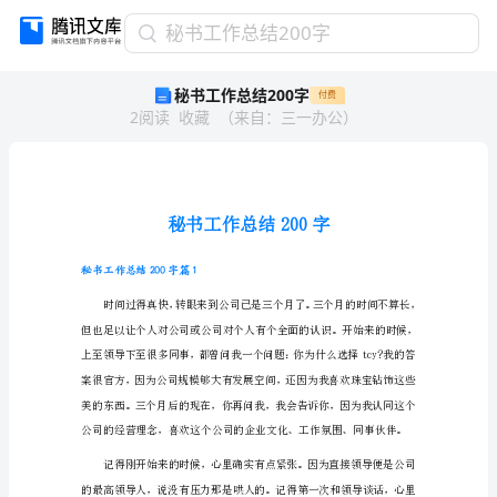
秘
秘书工作总结200字
书
秘书工作总结200字
付费
工
2
阅读
收藏
（
来自
：
三一办公
）
作
总
结
200
字
秘
书