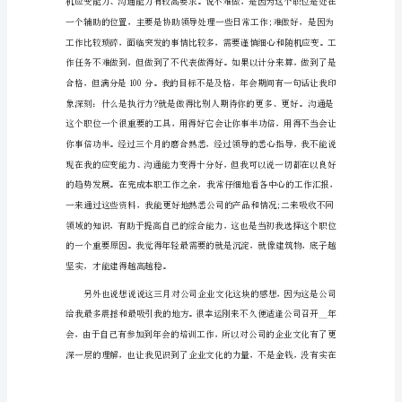
字
篇
1
时
间
过
得
真
快，
转
眼
来
到