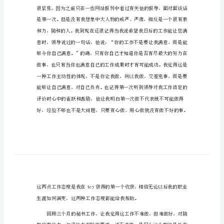
工
秘书工作总结200字篇1
作
总
结
200
字
秘
书
工
作
总
结
200