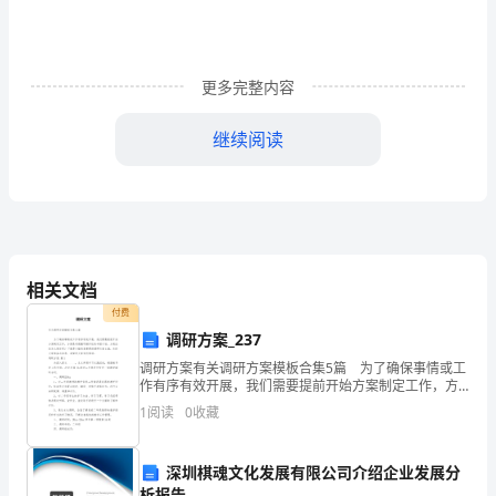
公
司
已
更多完整内容
是
继续阅读
三
个
月
了。
相关文档
三
付费
调研方案_237
个
调研方案有关调研方案模板合集5篇 为了确保事情或工
作有序有效开展，我们需要提前开始方案制定工作，方
月
案是有很强可操作性的书面计划。方案应该怎么制定
1
阅读
0
收藏
呢？下面是小编收集整理的调研方案5篇，欢迎大家借鉴
的
时
深圳棋魂文化发展有限公司介绍企业发展分
析报告