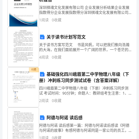
间
深圳棋魂文化发展有限公司 企业发展分析结果企业发展
指数得分企业发展指数得分深圳棋魂文化发展有限公司
不
综合得分说明：企业发展指数根据企业规模、企业创
1
阅读
0
收藏
新、企业风险、企业活力四个维度对企业发展情况进行
算
评价。
长，
关于读书计划写范文
关于读书方案写范文 书是风帆，可以把我们推向浩瀚
但
的大海，在我们面前展开一个广阔的世界，一个苍茫的
宇宙；书是时代的波涛中航进的思想之船，使我们感受
4
阅读
0
收藏
也
到时代脉搏的跳动，历史前进的脚步声。关于读书方案
怎么
足
付费
基础强化四川峨眉第二中学物理八年级（下
以
册）冲刺练习同步测试试卷（含答案详解）
四川峨眉第二中学物理八年级（下册）冲刺练习同步测
让
试 考试时间：90分钟；命题人：教研组考生注意：1、
本卷分第I卷（选择题）和第Ⅱ卷（非选择题）两部分，满
2
阅读
0
收藏
个
分100分，考试时间90分钟2、答卷前，考生务必
人
阿德与阿诺 读后感
坚实，才能建得越高越稳。
对
阿德与阿诺 读后感第一篇：阿德与阿诺读后感读《阿德
与阿诺的故事》有感阿德与阿诺同是一家公司的员工，
公
但是他们产生的工作效率却是大不相同的。阿德在领导
1
阅读
0
收藏