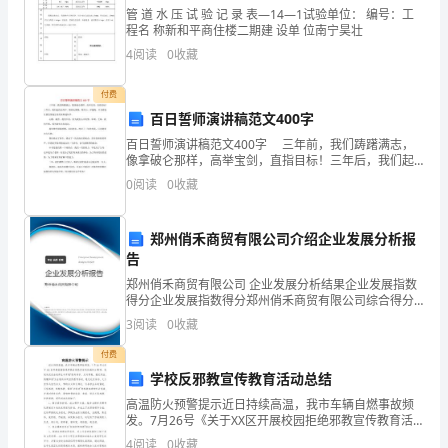
彻
管 道 水 压 试 验 记 录 表—14—1试验单位： 编号：工
中的问题。四、员工招聘：
程名 称新和平商住楼二期建 设单 位南宁昊壮
“以
4
阅读
0
收藏
人
提出规划，形成对人力成本审核和控制的能力。
付费
为
百日誓师演讲稿范文400字
百日誓师演讲稿范文400字 三年前，我们踌躇满志，
本”
像拿破仑那样，高举宝剑，直指目标！三年后，我们起
的比鸡早，睡的比猫晚，爬书山，涉题海，只为那张让
贯
0
阅读
0
收藏
我们废寝忘食的录取通知书。 心酸，
功率和准确率；
彻
郑州俏禾商贸有限公司介绍企业发展分析报
“绩
告
郑州俏禾商贸有限公司 企业发展分析结果企业发展指数
效
得分企业发展指数得分郑州俏禾商贸有限公司综合得分
说明：企业发展指数根据企业规模、企业创新、企业风
至
3
阅读
0
收藏
响工作积极性。
险、企业活力四个维度对企业发展情况进行评价。该企
业的
付费
上”，
学校反邪教宣传教育活动总结
通
高温防火预警提示近日持续高温，我市车辆自燃事故频
位之前，首先完成与企业价值观的统一。
发。7月26号《关于XX区开展校园拒绝邪教宣传教育活
过
动的通知》精神，我坌校决定在全校师生中开展“崇尚科
4
阅读
0
收藏