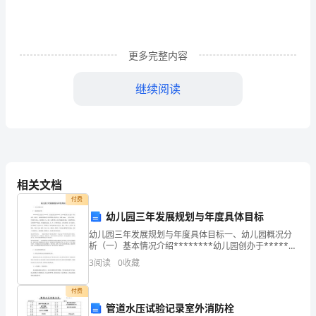
1
恒
日
更多完整内容
人
继续阅读
力
资
或者专版展示。并进行评奖。
源
管
相关文档
销售人员产品知识、销售技巧竞赛；
理
付费
幼儿园三年发展规划与年度具体目标
的
幼儿园三年发展规划与年度具体目标一、幼儿园概况分
析（一）基本情况介绍********幼儿园创办于*****
目
年。全园建筑总面积****M2，由***集团联诀打造的一
3
阅读
0
收藏
所高品质、高品位、高标准的国际化多功能
标：
企业文化的倡导者和推进者。
付费
贯
管道水压试验记录室外消防栓