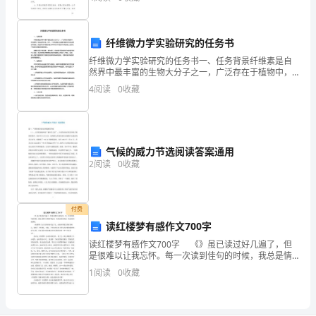
学、反笠对邪教、遵纪守法、构建和谐”为主题的系列
系
教育和关心，从基层确保招聘的成功率。
统
纤维微力学实验研究的任务书
的
纤维微力学实验研究的任务书一、任务背景纤维素是自
然界中最丰富的生物大分子之一，广泛存在于植物中，
并且具有广泛的应用价值。其中，木材和纸张工业是纤
人
4
阅读
0
收藏
维素材料的主要应用领域，因此研究纤维素的微力学特
性对于提
力
资
气候的威力节选阅读答案通用
源
2
阅读
0
收藏
开
发
付费
读红楼梦有感作文700字
与
读红楼梦有感作文700字 《》虽已读过好几遍了，但
是很难以让我忘怀。每一次读到佳句的时候，我总是情
管
不自禁的笑起来，每每读到悲哀的，我总是泪流满面。
1
阅读
0
收藏
《红楼梦》以石头转世而引起下文，由始至终都以
理，
创