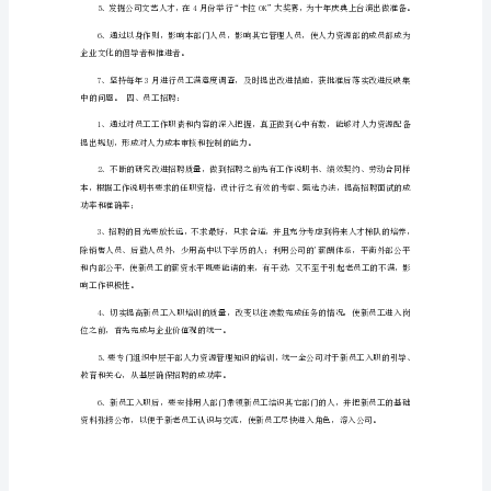
作
二、绩效考核：
计
划
2024
年
工的弱点，重点培训改进。
行
政
三、企业文化：
部
门
工
作
计
划