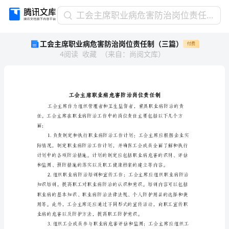
工
工会主席职业病危害防治岗位责任制（三篇）
会
工会主席职业病危害防治岗位责任制（三篇）
付费
主
4
阅读
收藏
（
来自
：
尚阅文库
）
席
职
业
病
危
害
防