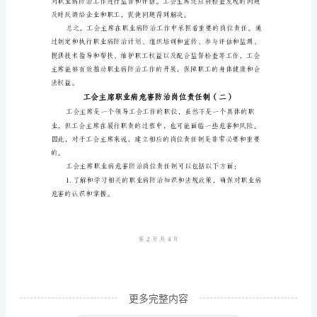
主
席
职
业
病
危
害
的技术难题等。
防
治
岗
位
责
更多完整内容
任