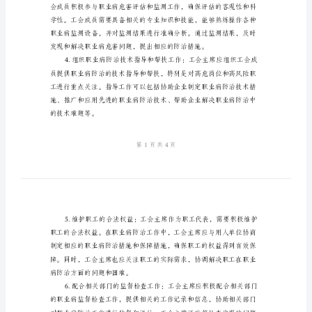
面：
治
岗
位
责
任
制
（三
篇）
工
会