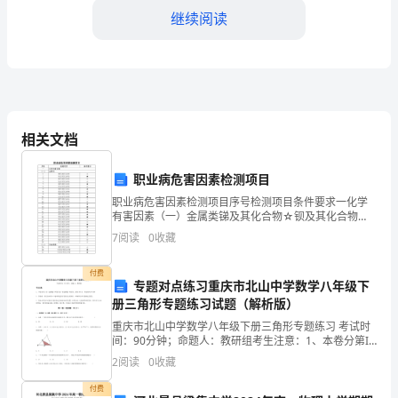
继续阅读
制
工
会
主
相关文档
席
作
职业病危害因素检测项目
职业病危害因素检测项目序号检测项目条件要求一化学
为
病防治方面的问题和困难。
有害因素（一）金属类锑及其化合物☆钡及其化合物★
铍及其化合物☆铋及其化合物☆镉及其化合物★钙及其
组
7
阅读
0
收藏
化合物☆铬及其化合物★钴及其化合物☆铜及其化合物
★铅及其
织
付费
专题对点练习重庆市北山中学数学八年级下
管
册三角形专题练习试题（解析版）
重庆市北山中学数学八年级下册三角形专题练习 考试时
理
间：90分钟；命题人：教研组考生注意：1、本卷分第I
卷（选择题）和第Ⅱ卷（非选择题）两部分，满分100
者
2
阅读
0
收藏
分，考试时间90分钟2、答卷前，考生务必用0.5
和
付费