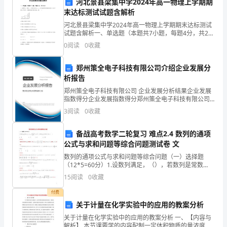
河北景县梁集中学2024年高一物理上学期期
末达标测试试题含解析
卫
河北景县梁集中学2024年高一物理上学期期末达标测试
生
试题含解析一、单选题（本题共7小题，每题4分，共28
分）1、如图所示，物块a、b质量分别为2m、m，水平
0
阅读
0
收藏
监
地面和竖直墙面均光滑，在水平推力F作用下，两
法权益。
督
郑州策全电子科技有限公司介绍企业发展分
析报告
者，
郑州策全电子科技有限公司 企业发展分析结果企业发展
指数得分企业发展指数得分郑州策全电子科技有限公司
兼
综合得分说明：企业发展指数根据企业规模、企业创
3
阅读
0
收藏
新、企业风险、企业活力四个维度对企业发展情况进行
具
评价。
备战高考数学二轮复习 难点2.4 数列的通项
职
公式与求和问题等综合问题测试卷 文
的。
业
数列的通项公式与求和问题等综合问题（一）选择题
（12*5=60分）1.设数列满足，（），若数列是常数
列，则（ ）A． B． C． D．【答案】A 2.已知等差数列
病
15
阅读
0
收藏
的公差，是其前项和，若成等比数列
防
付费
关于计量在化学实验中的应用的教案分析
治
危害的认识和掌握。
关于计量在化学实验中的应用的教案分析 一、【内容与
解析】 本节课要学的内容配制一定体积物质的量浓度的