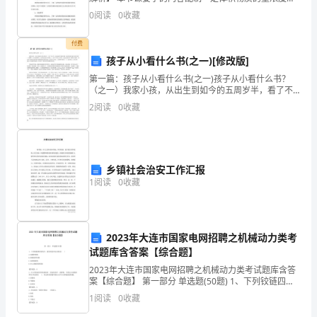
的
溶液，指的是用容量瓶等仪器配置一定物质的量浓度的
0
阅读
0
收藏
溶液，其核心是配制的过程和配制过
责
付费
任。
孩子从小看什么书(之一)[修改版]
工
第一篇：孩子从小看什么书(之一)孩子从小看什么书？
（之一）我家小孩，从出生到如今的五周岁半，看了不
会
少书，但问起看了哪些书时，她常说的可能只是其中的
2
阅读
0
收藏
一个图和一个小故事情节，有时甚至连书名都忘了。比
主
如《舒
席
乡镇社会治安工作汇报
在
1
阅读
0
收藏
职
业
2023年大连市国家电网招聘之机械动力类考
病
试题库含答案【综合题】
2023年大连市国家电网招聘之机械动力类考试题库含答
防
案【综合题】 第一部分 单选题(50题) 1、下列铰链四杆
机构中，能实现急回运动的是( )A.双摇杆机构B.曲柄摇杆
治
1
阅读
0
收藏
机构C.双曲柄机构D.