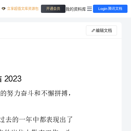
立享超值文库资源包
我的资料库
开通会员
Login 腾讯文档
编辑文档
2023年，我公司的员工们都经历了一年的努力奋斗和不懈拼搏，
首先，我想说的是，我公司的员工们在过去的一年中都表现出了
非常高的工作积极性和团队精神。大家在各自的岗位上勤奋工作，为
公司的发展做出了巨大的贡献。不仅如此，员工们还在工作中积极学
习和成长，提高了自己的专业能力和素质。这种积极的态度和工作精