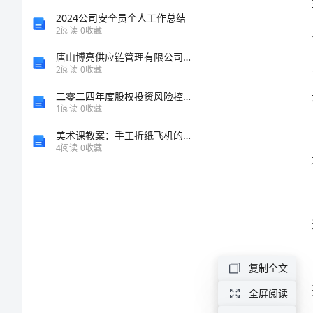
2023
2024公司安全员个人工作总结
2
阅读
0
收藏
公
唐山博亮供应链管理有限公司介绍企业发展分析报告
2
阅读
0
收藏
司
员
二零二四年度股权投资风险控制协议
1
阅读
0
收藏
工
美术课教案：手工折纸飞机的制作方法
个
4
阅读
0
收藏
人
年
献。
终
总
结
复制全文
20232023
全屏阅读