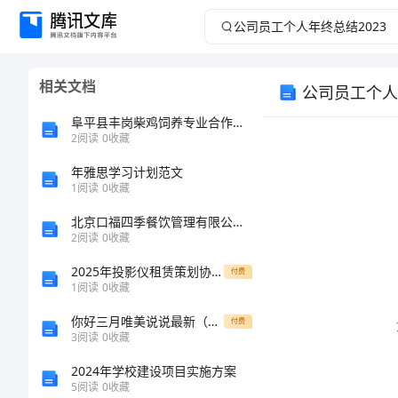
公
司
相关文档
公司员工个人
员
阜平县丰岗柴鸡饲养专业合作社介绍企业发展分析报告
工
2
阅读
0
收藏
年雅思学习计划范文
个
1
阅读
0
收藏
人
北京口福四季餐饮管理有限公司介绍企业发展分析报告
2
阅读
0
收藏
年
2025年投影仪租赁策划协议书范本
付费
1
阅读
0
收藏
终
你好三月唯美说说最新（精选）
付费
总
3
阅读
0
收藏
2024年学校建设项目实施方案
结
5
阅读
0
收藏