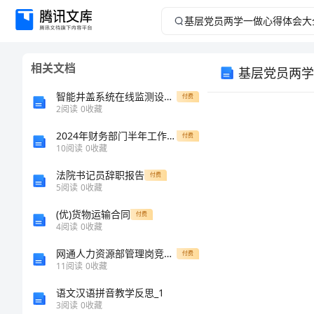
基
层
相关文档
基层党员两学
党
智能井盖系统在线监测设备说明
付费
员
2
阅读
0
收藏
2024年财务部门半年工作总结范本
两
付费
10
阅读
0
收藏
学
法院书记员辞职报告
付费
5
阅读
0
收藏
一
(优)货物运输合同
付费
4
阅读
0
收藏
做
网通人力资源部管理岗竞聘演讲演说稿
付费
心
11
阅读
0
收藏
语文汉语拼音教学反思_1
得
3
阅读
0
收藏