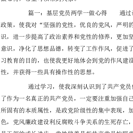
意识，净化了思想品德，转变了工作作风，促进了本职工作，较好地达到了学
习教育的目的，也使我更好地体会到党的作风建设的重要性，必要性，迫切
性，并获得一些具有操作性的思想。
通过学习，使我深刻认识到了共产党员
了作为一名真正的共产党员，一定要注重加强自己的党性修养，党性作为政党
所固有的本质属性，是政党阶级性的集中表现，加强党性修养，永葆公仆本
色，党风廉政建设利反腐败斗争关系的生死存亡，关系一方稳定利谐，关系党
员干部的或长进步，党性修养是指共产党员按照党性原则通过自我教育，自我
锻炼，自我改进，使自己的党性得到增强利完善，共产党要完成自己的历史使
命必须在领导人民改造客观世界的同时，努力认识自己，加强党性修养，提高
自己，完善自己，永远站在世界前列，加强党性修养，要做到不为名利所累，
不为物欲所惑，不为人情所扰，堂堂正正做人，老老实实做事，既干事，又干
净，既要干成事，又要干实事，我们在学习中提升自己的执政能力，在提升的
过程中更好的全心全意为人民服务。