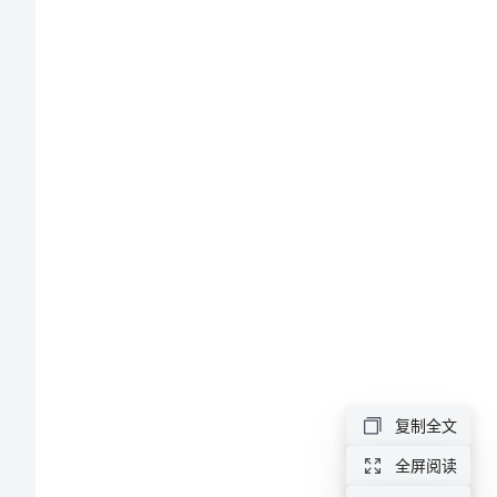
体
会
大
全
基
层
党
员
两
学
复制全文
一
全屏阅读