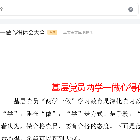
一做心得体会大全
本文由文库吧提供
付费
基层党员两学一做心得体会大全
基层党员“两学一做”学习教育是深化党内教育的又一次重要实践，贵在
“学”，重在“做”，“学”是方式、是手段，“做”是目标、是落脚点。笔
者认为，做合格党员，要有合格的态度。下面是范文网带来的基层党员两学一
做心得，希望可以帮到大家。
篇一：基层党员两学一做心得通过认
政策，使我对“坚强的党性，优良的党风，严明的党纪”有了更加深刻的认
识，进一步提高了政治素养和党性的修养，更加坚定了理想信念，强化了宗旨