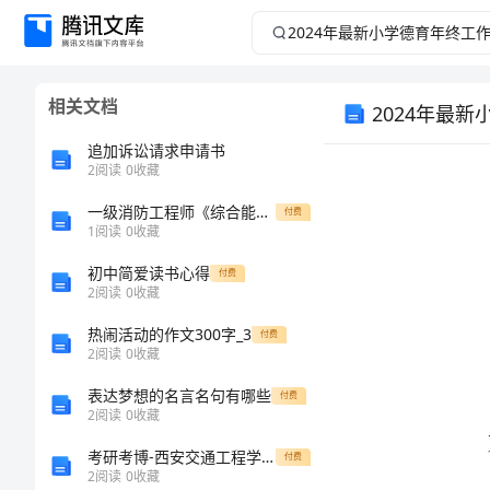
2024
年
相关文档
2024年最
最
追加诉讼请求申请书
新
2
阅读
0
收藏
小
一级消防工程师《综合能力》真题及答案
付费
1
阅读
0
收藏
学
初中简爱读书心得
付费
2
阅读
0
收藏
德
热闹活动的作文300字_3
付费
2
阅读
0
收藏
育
表达梦想的名言名句有哪些
付费
年
2
阅读
0
收藏
考研考博-西安交通工程学院2023年考研《经济学》全真模拟卷3套【300题】附带答案详解V1.2
付费
终
2
阅读
0
收藏