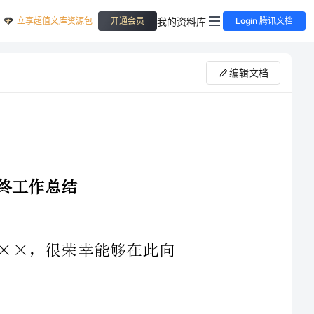
立享超值文库资源包
我的资料库
开通会员
Login 腾讯文档
编辑文档
大家好！我是××小学德育工作小组的××，很荣幸能够在此向
1.课程设置：今年我们根据学校德育工作的发展需要，制定了更
加科学合理的德育课程设置，包括个人品德、公民意识、社会责任等