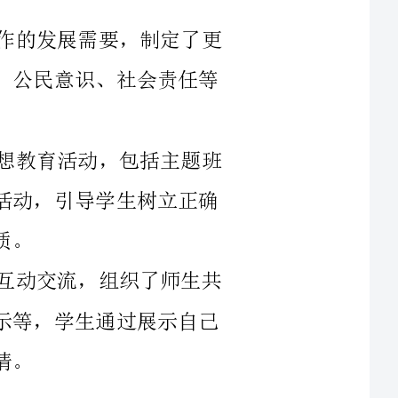
2.思想教育活动：我们开展了一系列思想教育活动，包括主题班
会、德育讲座、德育故事分享等，通过这些活动，引导学生树立正确
3.师生互动项目：我们注重师生之间的互动交流，组织了师生共
同参与的项目，如德育博览会、德育成果展示等，学生通过展示自己
1.德育意识提升：通过一年的德育工作，学生的德育意识得到了
进一步提升，更多的学生能够自觉地遵守校规校纪，积极参与德育活
2.道德行为改进：学校广泛开展了有关道德行为的教育，培养学