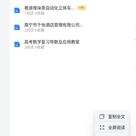
工
巷道堆垛类自动化立体车库设计毕业设计
付费
1
阅读
0
收藏
作
南宁市千怡酒店管理有限公司介绍企业发展分析报告
2
阅读
0
收藏
总
高考数学复习导数及应用教案
3
阅读
0
收藏
结
2024
年
最
新
小
学
复制全文
德
全屏阅读