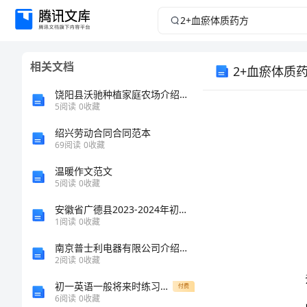
2+血
瘀
相关文档
2+血瘀体质
体
饶阳县沃驰种植家庭农场介绍企业发展分析报告
质
5
阅读
0
收藏
绍兴劳动合同合同范本
药
69
阅读
0
收藏
方
温暖作文范文
5
阅读
0
收藏
2
安徽省广德县2023-2024年初级统计师资格真题带答案（考试直接用）
血
1
阅读
0
收藏
瘀
南京普士利电器有限公司介绍企业发展分析报告
2
阅读
0
收藏
体
初一英语一般将来时练习题及答案
付费
质
6
阅读
0
收藏