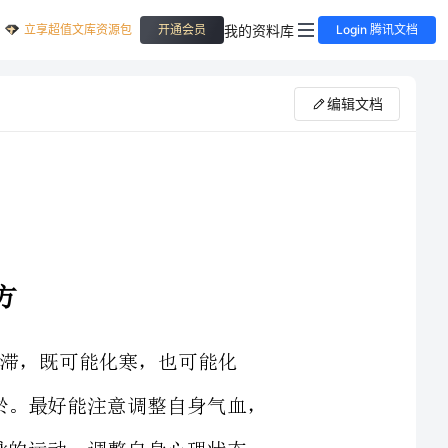
立享超值文库资源包
我的资料库
开通会员
Login 腾讯文档
编辑文档
体质者的病因与气血淤滞有关。气血一旦淤滞，既可能化寒，也可能化
热，甚至痰淤相杂为患。养生根本之法在于活血化淤。最好能注意调整自身气血，
吃一些活血类型的食物或补药，多做有利于心脏血脉的运动，调整自身心理状态，