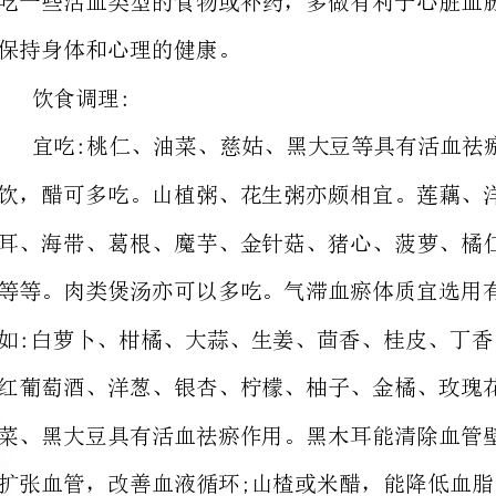
宜吃:桃仁、油菜、慈姑、黑大豆等具有活
扩张血管，改善血液循环;山楂或米醋，能降低血脂、血黏度。
运行。
[山楂红糖包]