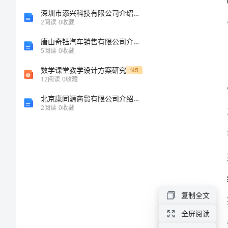
药
深圳市添兴科技有限公司介绍企业发展分析报告
2
阅读
0
收藏
方
唐山奇钰汽车销售有限公司介绍企业发展分析报告
血
5
阅读
0
收藏
淤
数学课堂教学设计方案研究
付费
体
12
阅读
0
收藏
质
北京康同源商贸有限公司介绍企业发展分析报告
2
阅读
0
收藏
者
的
病
因
与
复制全文
气
响气血
全屏阅读
血