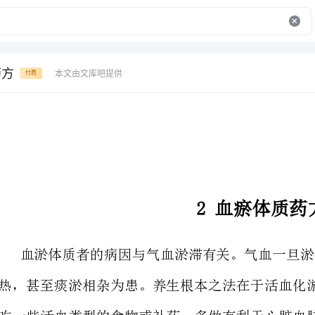
药方
本文由文库吧提供
付费
2血瘀体质药方
血淤
保持身体和心理的健康。
饮食调理: