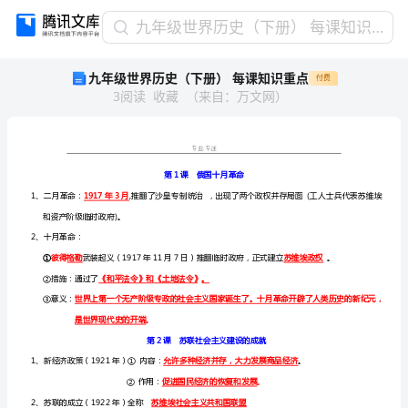
九
九年级世界历史（下册） 每课知识重点
年
九年级世界历史（下册） 每课知识重点
付费
级
3
阅读
收藏
（
来自
：
万文网
）
世
界
历
史
.
专业专注
（下
册）
1917年3月
每
和资产阶级临时政府)。