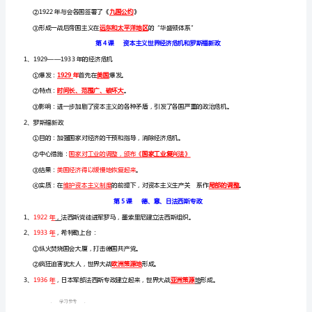
月
第二位。
革
农业集体化
②:1937年，完成农业集体化
命
1、
4、高度集中的经济政治体制（斯大林模式）
二
月
革
命：
1、巴黎和会
1917
年
1919年
①1月，协约国在巴黎召开分赃会议。
3
学习参考
..
月,
推