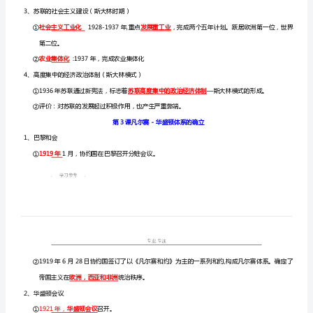
课
2、十月革命：
①
知
②措施：通过了
《和平法令》和《土地法令》。
识
③意义：
重
是世界现代史的开端
。
点
第
1
②作用：
课
俄
2、苏联的成立（1922年）全称
国
3、苏联的社会主义建设（斯大林时期）
十
社会主义工业化发展重