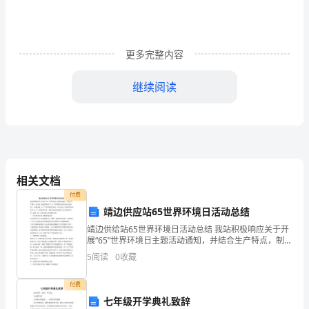
翻
了
更多完整内容
沙
.
专业专注
皇
继续阅读
专
制
欧洲，西亚和非洲
帝国主义在统治秩序。
统
2、华盛顿会议
相关文档
治
付费
1921年，
华盛顿会议
①召开。
，
靖边供应站65世界环境日活动总结
九国公约
②1922年与会各国签署了《》
出
靖边供给站65世界环境日活动总结 我站积极响应关于开
展“65”世界环境日主题活动通知，并结合生产特点，制定
出《靖边供给站“6.5”世界环境日宣传活动实施方案》，
现
远东和太平洋地区
5
阅读
0
收藏
积极开展“6.5”世界环境日活动。专门成
了
付费
两
七年级开学典礼致辞