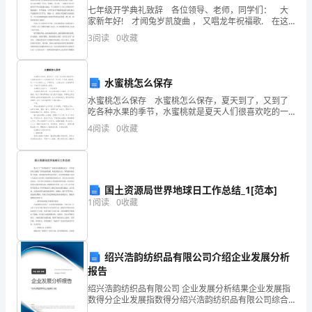
1、1929——1933年的经济危机
七年级开学典礼致辞 各位领导、老师，同学们： 大
个
家新年好! 才闻兔岁凯旋曲 ， 又唱龙年祝福歌. 在这
万物复苏、播种希望的季节里，我们又欢聚在美丽的随
1929年美国
①爆发：首先在爆发。
3
阅读
0
收藏
政
州市外国语校园，共同憧憬新学期美好的
时间长、范围广、破坏大
②特点：。
权
水蜜桃怎么保存
并
水蜜桃怎么保存 水蜜桃怎么保存，夏天到了，又到了
吃各种水果的季节，水蜜桃就是夏天人们很喜欢吃的一
存
2、罗斯福新政
种水果，水水的，甜甜的，咬一口可以甜到心上，非常
4
阅读
0
收藏
好吃，人们就会买了水蜜桃回来吃，下面分享水蜜桃怎
局
么保存
面
②中心措施：
(工
国土资源局世界地球日工作总结_1[范本]
1
阅读
0
收藏
美国经济得以缓慢地恢复起来
③结果：。
人
士
维护资本主义制度
绍兴浩韵纺织品有限公司介绍企业发展分析
兵
报告
代
绍兴浩韵纺织品有限公司 企业发展分析结果企业发展指
1922年
数得分企业发展指数得分绍兴浩韵纺织品有限公司综合
得分说明：企业发展指数根据企业规模、企业创新、企