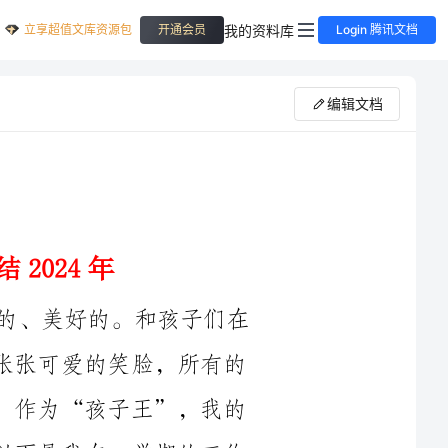
立享超值文库资源包
我的资料库
开通会员
Login 腾讯文档
编辑文档
我爱幼教这一行，因为这个职业是纯真的、美好的。和孩子们在
一起的每一天都是开心的，快乐的，看着一张张可爱的笑脸，所有的
烦恼好象都会立即消失。孩子爱我，我爱他，作为“孩子王”，我的
脸上总是挂着微笑，快乐而忙碌的工作着。以下是我在一学期的工作