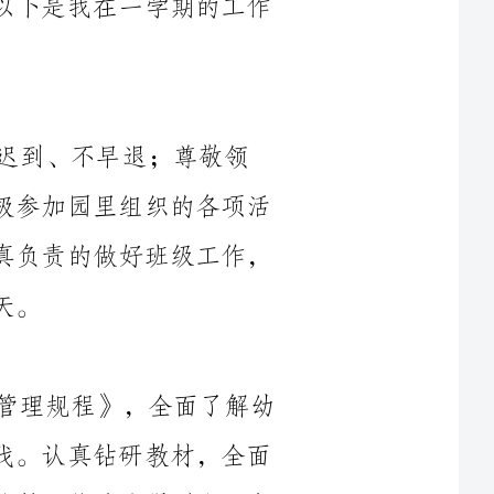
到、不早退；尊敬领
导、团结同事，遵守园内各项规章制度；积极参加园里组织的各项活
动；履行教师职责，协助班里____位老师认真负责的做好班级工作，
认真学习幼儿园新《纲要》及《幼儿园管理规程》，全面了解幼
儿教育新动态，思想紧紧跟上现代教育的步伐。认真钻研教材，全面
细致的了解每名幼儿的身心发展状况，因人施教，使幼儿得到全面发
在教学中，我尊重幼儿，营造平等、和谐温暖的班级氛围。用眼
睛关注每个幼儿，从幼儿身上汲取闪光点，去点亮他们自信自立的明
灯，我需要帮助幼儿发现自己的优势智能，建立其自信和对集体的归