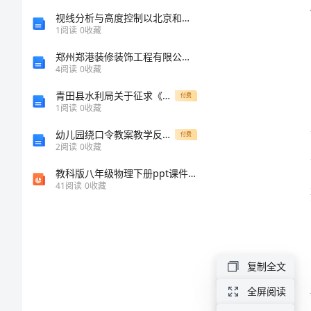
总
视线分析与高度控制以北京和西安历史文化名城保护为例
1
阅读
0
收藏
结
郑州郑港装修装饰工程有限公司介绍企业发展分析报告
4
阅读
0
收藏
2024
青田县水利局关于征求《青田县河道采砂管理规定》（征求意
付费
1
阅读
0
收藏
年
幼儿园绕口令教案教学反思与改进实践
付费
幼
2
阅读
0
收藏
儿
教科版八年级物理下册ppt课件-11.4.机械效率
41
阅读
0
收藏
园
教
展。
师
上
复制全文
半
全屏阅读