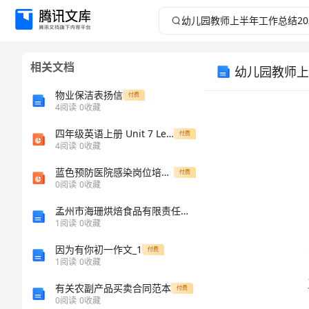
幼
儿
相关文档
幼儿园教师上
园
物业保洁表扬信
付费
教
4
阅读
0
收藏
四年级英语上册 Unit 7 Lesson 2 I’m writing an email课件 鲁科版
师
付费
4
阅读
0
收藏
上
蓝色预防医院感染岗位培训下部PPT模板
付费
0
阅读
0
收藏
半
孟州市海珊烘焙食品有限责任公司介绍企业发展分析报告
1
阅读
0
收藏
年
因为有你初一作文_1
付费
工
1
阅读
0
收藏
有关农副产品买卖合同范本
付费
作
0
阅读
0
收藏