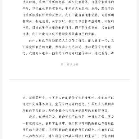
稿
勤
俭
节
约
从
我
做
排放，从而改善我们的生活质量。
起
演
讲
稿