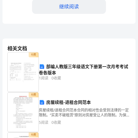
好！
继续阅读
我
是
XX，
今
相关文档
付费
天
部编人教版三年级语文下册第一次月考考试
非
卷各版本
1
阅读
0
收藏
常
荣
付费
幸
房屋续租-退租合同范本
房屋续租/退租合同范本合同的相对性会受到法律的一定
能
限制。“买卖不破租赁”原则对房屋受让人的限制。为保护
承租人的利益，法律确立了“买卖不破租赁”原则。根据该
5
阅读
0
收藏
够
原则，在租赁期限内，租赁房屋的所有权发生变动的
站
付费