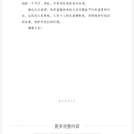
尊
敬
的
评
委、
亲
爱
的
同
学
们：
大
更多完整内容
家