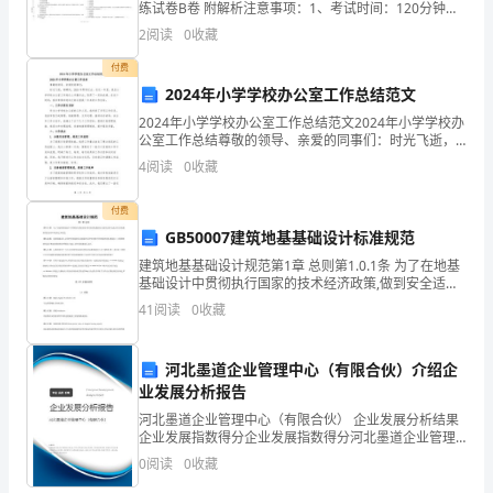
练试卷B卷 附解析注意事项：1、考试时间：120分钟，
本卷满分为150分。 2、请首先按要求在试卷的指定位置
约
2
阅读
0
收藏
填写您的姓名、准考证号等信息。 3、请仔
从
付费
2024年小学学校办公室工作总结范文
我
2024年小学学校办公室工作总结范文2024年小学学校办
公室工作总结尊敬的领导、亲爱的同事们：时光飞逝，
做
转瞬间，2024年即将过去。在这一年里，我在小学学校
4
阅读
0
收藏
办公室工作岗位上辛勤付出，取得了一定的成绩。
起”
付费
的
GB50007建筑地基基础设计标准规范
话
建筑地基基础设计规范第1章 总则第1.0.1条 为了在地基
基础设计中贯彻执行国家的技术经济政策,做到安全适用,
题。
技术先进,经济合理,确保质量,保护环境.制定本规范.第
41
阅读
0
收藏
1.0.2条 地基基
勤
河北墨道企业管理中心（有限合伙）介绍企
俭
业发展分析报告
节
河北墨道企业管理中心（有限合伙） 企业发展分析结果
企业发展指数得分企业发展指数得分河北墨道企业管理
约，
中心（有限合伙）综合得分说明：企业发展指数根据企
0
阅读
0
收藏
业规模、企业创新、企业风险、企业活力四个维度对企
业发