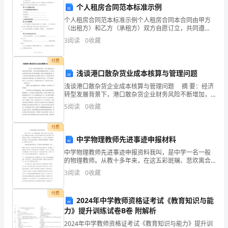
个人租房合同范本标准示例
在
的资源，保护好我们的环境。
个人租房合同范本标准示例个人租房合同本合同由甲方
这
（出租方）和乙方（承租方）双方自愿订立，共同遵
守，并依法享有相关权益。合同内容如下：第一条 房屋
谢谢大家！
3
阅读
0
收藏
基本信息1.甲方房屋的基本情况如下：房屋地址：_____
里，
付费
向
浅谈港口散杂货业成本核算与管理问题
大
浅谈港口散杂货企业成本核算与管理问题 摘 要：经济
转型发展背景下，港口散杂货企业财务风险不断增加，
家
对此企业需要加强成本管理，针对企业成本核算与管理
5
阅读
0
收藏
工作存在的问题，制定针对性解决措施。以下本文
演
付费
讲
中学物理教师先进事迹申报材料
中学物理教师先进事迹申报资料我叫，是中学一名一般
有
的物理教师。从教十多年来，在这五彩斑斓、悲欢离合
的人生道路上，我以平时心做着平时事，如同大路边一
关
3
阅读
0
收藏
株清雅的百合的存在，不为取悦有时经过的行人。只为
那一张张
“勤
付费
2024年中学教师资格证考试《教育知识与能
俭
力》提升训练试卷B卷 附解析
2024年中学教师资格证考试《教育知识与能力》提升训
节