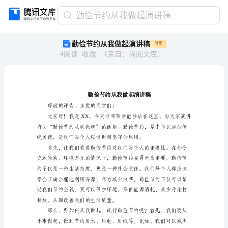
勤
勤俭节约从我做起演讲稿
俭
勤俭节约从我做起演讲稿
付费
节
4
阅读
收藏
（
来自
：
尚阅文库
）
约
从
我
做
起
演
尊敬的评委、亲爱的同学们：
讲