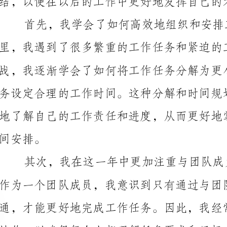
作为一个团队成员，我意识到只有通过与团队中的其他
解和提高有效性。