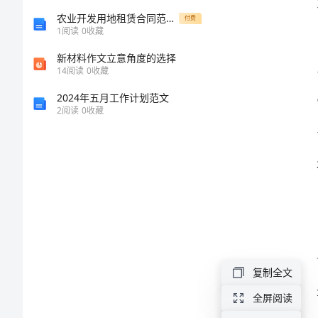
结
农业开发用地租赁合同范本2025年
付费
1
阅读
0
收藏
2024
新材料作文立意角度的选择
年
14
阅读
0
收藏
间安排。
度
2024年五月工作计划范文
2
阅读
0
收藏
个
人
工
作
心
得
总
复制全文
结
全屏阅读