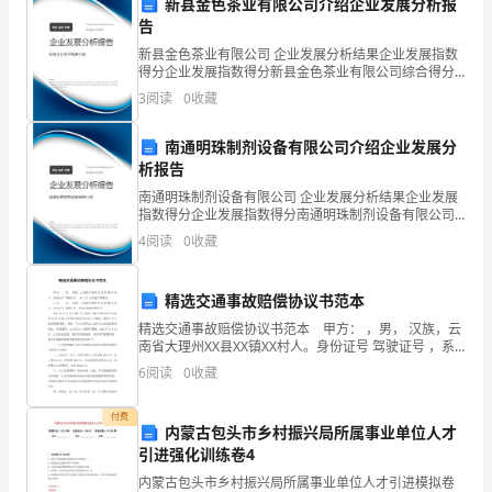
快
参加阅读活动。
新县金色茶业有限公司介绍企业发展分析报
告
乐。
新县金色茶业有限公司 企业发展分析结果企业发展指数
2.
得分企业发展指数得分新县金色茶业有限公司综合得分
感，能够准确地模仿节拍和音调。
说明：企业发展指数根据企业规模、企业创新、企业风
3
阅读
0
收藏
险、企业活力四个维度对企业发展情况进行评价。该企
他
业的
南通明珠制剂设备有限公司介绍企业发展分
在
析报告
独立完成个人日常生活。
团
南通明珠制剂设备有限公司 企业发展分析结果企业发展
指数得分企业发展指数得分南通明珠制剂设备有限公司
队
综合得分说明：企业发展指数根据企业规模、企业创
4
阅读
0
收藏
新、企业风险、企业活力四个维度对企业发展情况进行
问题时能够找到更多的解决途径。
活
评价。
精选交通事故赔偿协议书范本
动
精选交通事故赔偿协议书范本 甲方： ，男， 汉族，云
中
己和他人的安全。
南省大理州XX县XX镇XX村人。身份证号 驾驶证号 ，系
“云 号面包车驾驶员。 乙方： ，女， 汉族，云南省大
6
阅读
0
收藏
表
理州XX县XX镇XX村人。身份
现
付费
时完成作业和复习。
内蒙古包头市乡村振兴局所属事业单位人才
引进强化训练卷4
出
内蒙古包头市乡村振兴局所属事业单位人才引进模拟卷