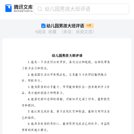
幼
幼儿园男孩大班评语
儿
幼儿园男孩大班评语
付费
园
4
阅读
收藏
（
来自
：
尚阅文库
）
男
孩
大
班
评
语
幼
了很多活力和快乐。