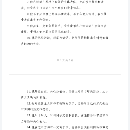
儿
园
作，积极参与。
男
孩
品，展示他的创造力和想象力。
大
班
考和提问。
评
语
1.
己的错误。
他
是
意帮助其他小朋友。
一
个