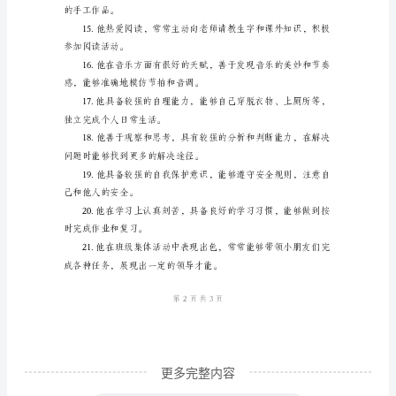
活
泼
中表现出友善和体谅。
好
动
的
男
孩，
决问题的方法。
喜
欢
运
动
和
更多完整内容
跑