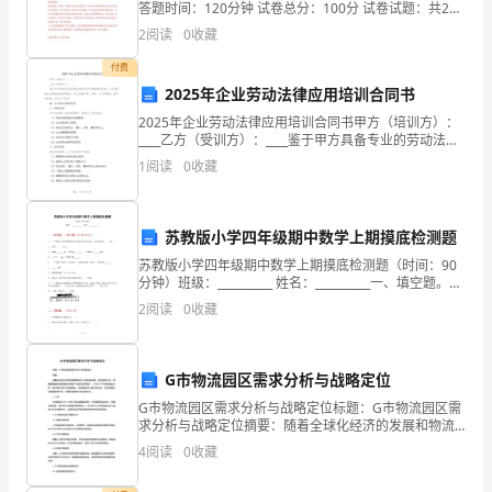
色，
答题时间：120分钟 试卷总分：100分 试卷试题：共200
题姓名：_______________ 学号：_______________
2
阅读
0
收藏
总
付费
是
2025年企业劳动法律应用培训合同书
能
2025年企业劳动法律应用培训合同书甲方（培训方）：
____乙方（受训方）：____鉴于甲方具备专业的劳动法律
与
知识和丰富的培训经验，乙方为提高企业劳动法律应用
1
阅读
0
收藏
能力，双方本着平等、自愿、公正的原则，经友
小
伙
苏教版小学四年级期中数学上期摸底检测题
苏教版小学四年级期中数学上期摸底检测题（时间：90
伴
分钟）班级：__________ 姓名：__________一、填空题。
（每小题1分 共10分）1. 一个等腰三角形的两条边长分
们
2
阅读
0
收藏
别是4cm和8cm
愉
G市物流园区需求分析与战略定位
快
G市物流园区需求分析与战略定位标题：G市物流园区需
地
求分析与战略定位摘要：随着全球化经济的发展和物流
行业的快速发展，物流园区作为一项重要的基础设施在
4
阅读
0
收藏
各地得到广泛的关注和推广。本文以G市物流园区为例，
合
进行