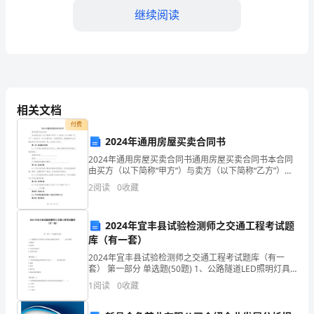
继续阅读
跳，
给
班
级
树立正确的价值观。
相关文档
带
付费
来
2024年通用房屋买卖合同书
对祖国的热爱和祝福。
2024年通用房屋买卖合同书通用房屋买卖合同书本合同
了
由买方（以下简称“甲方”）与卖方（以下简称“乙方”）共
同订立，双方本着平等、自愿的原则，根据国家有关法
2
阅读
0
收藏
很
律法规以及双方的协商一致，达成如下协议：第一条
力帮助和关心他人。
多
2024年宜丰县试验检测师之交通工程考试题
活
库（有一套）
2024年宜丰县试验检测师之交通工程考试题库（有一
的手工作品。
力
套） 第一部分 单选题(50题) 1、公路隧道LED照明灯具
初始光通量应果用（ ）进行测量A.照度计B.亮度计C.分
1
阅读
0
收藏
和
布式光度计D.色彩色差计【