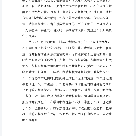
职
报
告
范
文
公
司
市
场
部
主
任
述