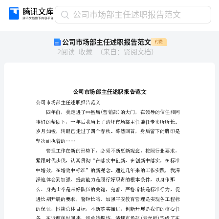
公
公司市场部主任述职报告范文
司
公司市场部主任述职报告范文
付费
市
2
阅读
收藏
（
来自
：
贤阅文档
）
场
部
主
任
述
职
公司市场部主任述职报告范文
报