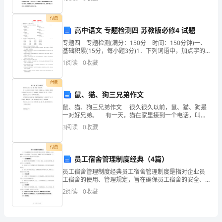
同事在我母亲突患重病急需经费救治的危难时刻，是你
信
们
付费
任
高中语文 专题检测四 苏教版必修4 试题
和
专题四 专题检测(满分：150分 时间：150分钟)一、
基础积累(15分，每小题3分)1．下列词语中，加点字的
同
读音全都正确的一项是 ( )A．桎梏(ɡù) 舀水(
1
阅读
0
收藏
的不竭源泉。
事
付费
们
鼠、猫、狗三兄弟作文
鼠、猫、狗三兄弟作文 很久很久以前，鼠、猫、狗是
的
一对好兄弟。 有一天，猫在家里接到一个电话，叫猫
来ling一桶香油，猫高高兴兴地去ling香油去了，狗又接
帮
3
阅读
0
收藏
到一个电话中了奖，有一个骨头。
助
付费
员工宿舍管理制度经典（4篇）
下，
员工宿舍管理制度经典员工宿舍管理制度是指对企业员
一
工宿舍的使用、管理规定，旨在确保员工宿舍的安全、
卫生和秩序，保障员工的居住环境和权益。下面是一份
2
阅读
0
收藏
年
经典的员工宿舍管理制度范本：一、宿舍管理概述1. 宿
舍管
后