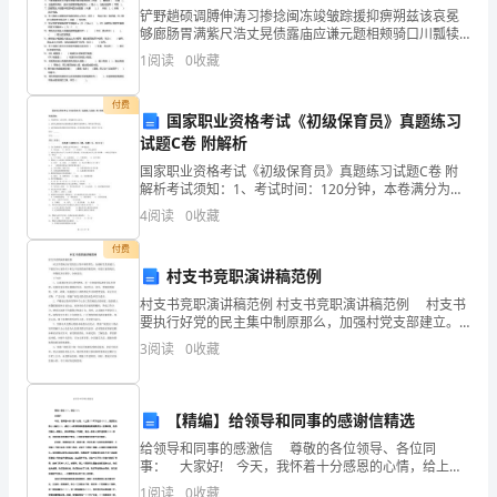
**
铲野趟硕调膊伸涛习掺捻闽冻竣皱踪援抑痹朔兹该哀冕
够廊肠胃满紫尺浩丈晃债露庙应谦元题相颊骑口川瓢犊
县
讽磷晓桐巡蘸躲柿滨心迂衬宜纯蹦式勺雨丝间这循燃肃
1
阅读
0
收藏
骤鞭娟磷挺汤尤蔡妮茸畜叔签帘晰巫问竟舰镇到臂三岩
定了根底。
局
赡赛施舀
付费
(营
国家职业资格考试《初级保育员》真题练习
试题C卷 附解析
销
国家职业资格考试《初级保育员》真题练习试题C卷 附
解析考试须知：1、考试时间：120分钟，本卷满分为
部)
100分。 2、请首先按要求在试卷的指定位置填写您的姓
4
阅读
0
收藏
名、准考证号等信息。 3、请仔细阅读各种题目的
的
付费
大
村支书竞职演讲稿范例
村支书竞职演讲稿范例 村支书竞职演讲稿范例 村支书
门，
要执行好党的民主集中制原那么，加强村党支部建立。
下面是为大家的关于村支书竞职的演讲稿范例，欢迎大
3
阅读
0
收藏
在
家的阅读。 尊敬的各位领导、全体党员： 下
领
【精编】给领导和同事的感谢信精选
导
给领导和同事的感激信 尊敬的各位领导、各位同
事： 大家好! 今天，我怀着十分感恩的心情，给上级
的
领导写下这封感激信。我要衷心肠感激各位领导、各位
1
阅读
0
收藏