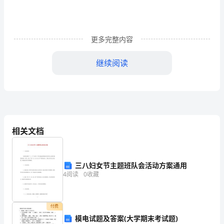
职
报
告
更多完整内容
范
继续阅读
文
四
年
相关文档
前，
我
三八妇女节主题班队会活动方案通用
走
4
阅读
0
收藏
进
付费
了
模电试题及答案(大学期末考试题)