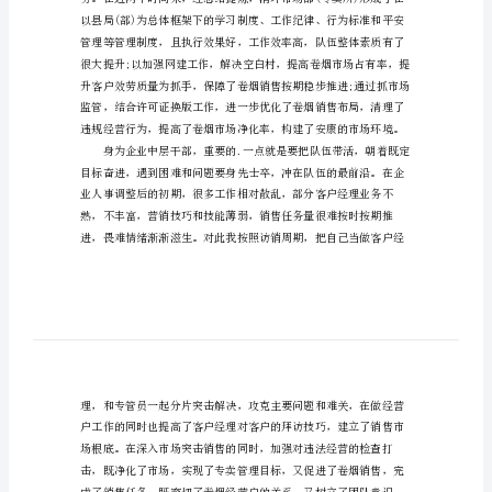
告
范
坚决而执着的……
文
公
司
市
场
部
主
任
述