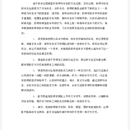
学
（
技
能》
法、讨论法等。
心
二、重视传统教学方法的改革
得
精
新。
选
三、能使教法与学法相结合
模
板
通
生双向活动的过程，教与学必须协调一致。
过
《教
师