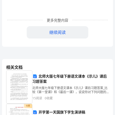
的
教
更多完整内容
学
继续阅读
技
能》，
我
体
舟，顺利到达成功的彼岸。
相关文档
会
北师大版七年级下册语文课本《示儿》课后
到：
习题答案
如
北师大版七年级下册语文课本《示儿》课后习题答案_比
较《第一堂课》和《最后一课》，说说你对下列问题的
何
想法。1.祁瑞宣老师显得很紧张，请找出表现他紧张的细
15
阅读
0
收藏
节。而哈墨尔先生看来很从容。为什么两者的表现截然
选
相
付费
开学第一天国旗下学生演讲稿