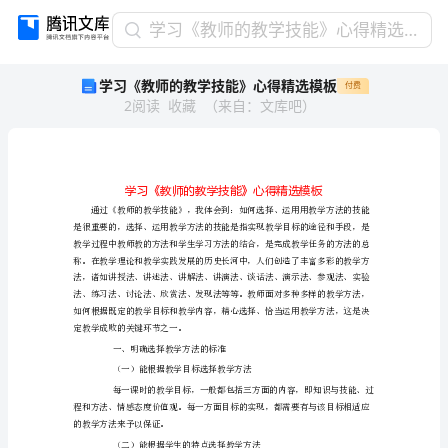
学
学习《教师的教学技能》心得精选模板
习
学习《教师的教学技能》心得精选模板
付费
《教
2
阅读
收藏
（
来自
：
文库吧
）
师
的
教
学
技
能》
心