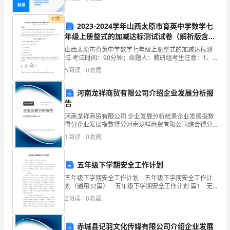
重
要
付费
2023-2024学年山西太原市育英中学数学七
年级上册整式的加减达标测试试卷（解析版含答
的，
案）
山西太原市育英中学数学七年级上册整式的加减达标测
选
试 考试时间：90分钟；命题人：教研组考生注意：1、
本卷分第I卷（选择题）和第Ⅱ卷（非选择题）两部分，满
5
阅读
0
收藏
择、
分100分，考试时间90分钟2、答卷前，考生务必
运
河南龙祥商贸有限公司介绍企业发展分析报
告
用
河南龙祥商贸有限公司 企业发展分析结果企业发展指数
得分企业发展指数得分河南龙祥商贸有限公司综合得分
教
说明：企业发展指数根据企业规模、企业创新、企业风
1
阅读
0
收藏
险、企业活力四个维度对企业发展情况进行评价。该企
学
业的
方
五年级下学期安全工作计划
五年级下学期安全工作计划 五年级下学期安全工作计
法
划（通用32篇） 五年级下学期安全工作计划 篇1 无
论是家长还是教师，谁都不愿意让自己的孩子受到伤
的
2
阅读
0
收藏
害。为了让家长放心的把孩子交给我们，更为了把
技
赤城县记羽文化传媒有限公司介绍企业发展