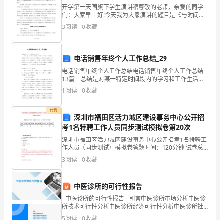
择、
开学第一天国旗下学生演讲稿尊敬的老师，亲爱的同学
运
们：大家早上好!今天我为大家演讲的题目是《与时间赛
跑，赢在当下》!诗人的高歌，伟人的教诲，哲人的感
3
阅读
0
收藏
慨……时间，曾有多少文人墨客为它赞美，为它歌颂!“花
注。
用
开
用
电话销售年终个人工作总结_29
教
电话销售年终个人工作总结电话销售年终个人工作总结
13篇 总结是对某一特定时间段内的学习和工作生活等
学
表现情况加以回顾和分析的一种书面材料，它可以给我
1
阅读
0
收藏
们下一阶段的学习和工作生活做指导，不如静下心来好
有的知识经验发生相互作用。
方
好
付费
深圳市福田区活力城区建设事务中心公开招
法
考1名特聘工作人员同步测试模拟卷第20次
最常用的行为方式就是师生之间的问答。
的
深圳市福田区活力城区建设事务中心公开招考1名特聘工
作人员（同步测试）模拟卷答题时间：120分钟 试卷总
技
分：100分 试卷试题：共200题题型单选题多选题填空题
3
阅读
0
收藏
判断题简答题公文写作合计统分人得分
能
中医诊所的可行性报告
是
- 中医诊所的可行性报告 - 引言中医诊所市场分析中医诊
很
所技术可行性分析中医诊所经济可行性分析中医诊所社
解决的活动。
会可行性分析中医诊所实施计划与建议结论与建议
5
阅读
0
收藏