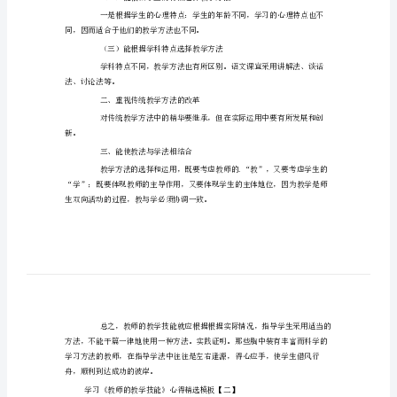
得
精
选
定教学成败的关键环节之一。
模
一、明确选择教学方法的标准
板
（
学
习
《教
的教学方法来予以保证。
师
的
教
同，因而适合于他们的教学方法也不同。