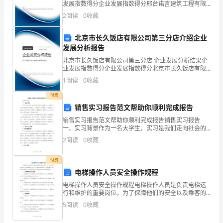
事
?
发展指数得分企业发展指数得分邢台诺言建筑工程有限
今的学者吗
责任公司综合得分说明：企业发展指数根据企业规模、
2
阅读
0
收藏
企业创新、企业风险、企业活力四个维度对企业发展情
评
况进
北京市长久饭店有限公司第三分店介绍企业
论。
发展分析报告
下
北京市长久饭店有限公司第三分店 企业发展分析结果企
业发展指数得分企业发展指数得分北京市长久饭店有限
面
公司第三分店综合得分说明：企业发展指数根据企业规
1
阅读
0
收藏
模、企业创新、企业风险、企业活力四个维度对企业发
是
展情
付费
销售实习报告范文帮助你顺利完成报告
小
销售实习报告范文帮助你顺利完成报告销售实习报告
编
一、实习背景作为一名大学生，实习是我们走向社会的
第一步，通过实习可以锻炼我们的实践能力，了解企业
2
阅读
0
收藏
整
的运营模式，并且提前进入职场适应工作环境。在我的
大二暑假期
理
付费
电梯操作人员安全操作规程
的
电梯操作人员安全操作规程电梯操作人员是负责电梯运
行和维护的重要岗位。为了保障他们的安全以及乘客的
时
安全，制定并严格遵守电梯操作人员安全操作规程是至
5
阅读
0
收藏
关重要的。以下是电梯操作人员安全操作规程的相关内
评
容。一、