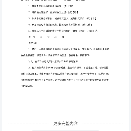
范
文
高
写作目的。
考
3
作
4
文
侧面、一个角度来立意。
指
导：
时
评
立
更多完整内容
意