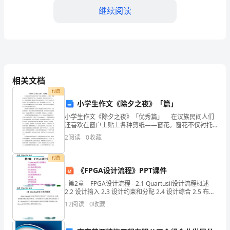
继续阅读
训
练
时
写作模式：
评
相关文档
就
付费
小学生作文《除夕之夜》「篇」
是
小学生作文《除夕之夜》「优秀篇」 在汉族民间人们
针
还喜欢在窗户上贴上各种剪纸——窗花。窗花不仅衬托
了喜庆的节日气氛，也集装饰性、欣赏性和实用性于一
2
阅读
0
收藏
()(100)
四结论约字
对
体。剪纸在我国是一种很普及的汉族民间艺术，千百年
来深
时
“”
付费
《FPGA设计流程》PPT课件
下
- 第2章 FPGA设计流程 - 2.1 QuartusⅡ设计流程概述
2.2 设计输入 2.3 设计约束和分配 2.4 设计综合 2.5 布局
新
1()
布线 2.6 基于模
12
阅读
0
收藏
闻