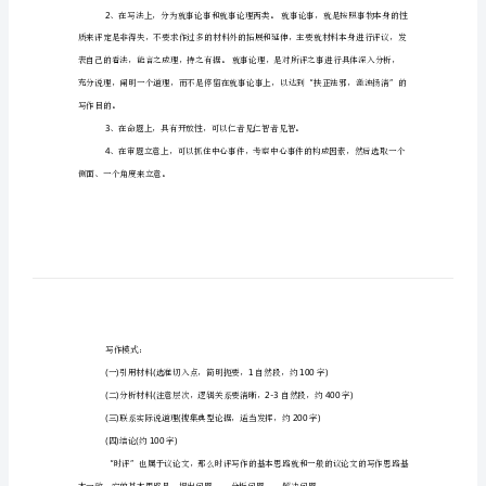
指
!
的时评立意训练，希望可以帮助大家
导：
【时评立意训练】
时
评
;
立
,
意
训
时评的基本特征：
练
理性。
优
2
选