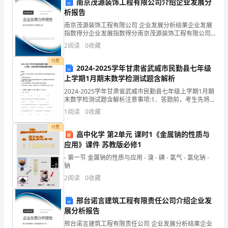
发
南京茂源装饰工程有限公司介绍企业发展分
析报告
表
南京茂源装饰工程有限公司 企业发展分析结果企业发展
指数得分企业发展指数得分南京茂源装饰工程有限公司
看
综合得分说明：企业发展指数根据企业规模、企业创
2
阅读
0
收藏
新、企业风险、企业活力四个维度对企业发展情况进行
法，
评价。
付费
2024-2025学年甘肃省武威市民勤县七年级
————————
属
即：引点议联结
上学期1月期末数学检测试题含解析
于
作文示例：
2024-2025学年甘肃省武威市民勤县七年级上学期1月期
末数学检测试题含解析注意事项:1．答题前，考生先将自
评
己的姓名、准考证号码填写清楚，将条形码准确粘贴在
1
1
阅读
0
收藏
条形码区域内。2．答题时请按要求用笔。3．
论
付费
高中化学 第2单元 课时1《金属钠的性质与
性
应用》课件 苏教版必修1
?800
- 第一节 金属钠的性质与应用 - 溴 - 碘 - 氯气 - 氯化钠 -
文
钠
298
章，
2
阅读
0
收藏
;
即
邢台诺言建筑工程有限责任公司介绍企业发
展分析报告
时
邢台诺言建筑工程有限责任公司 企业发展分析结果企业