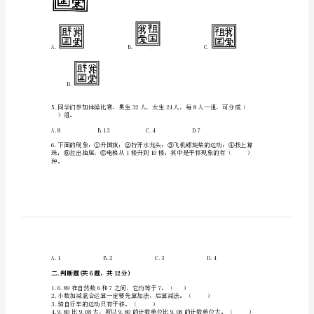
末
从低位算起
测
2.任何一个三角形都有（）高。
试
卷》
附
答
的是（）。
案
（综
合