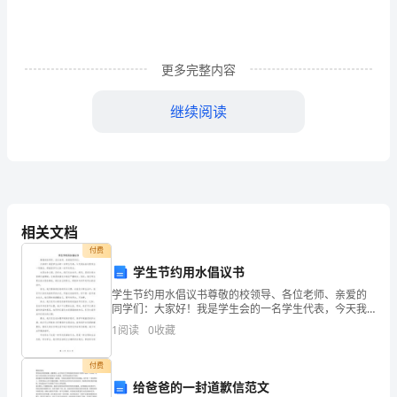
试
卷》
一.
更多完整内容
选
继续阅读
择
题
二.判断题(共6题，共12分)
(共
6
相关文档
3.骑自行车的运动只有平移。（）
题，
付费
学生节约用水倡议书
共
学生节约用水倡议书尊敬的校领导、各位老师、亲爱的
同学们：大家好！我是学生会的一名学生代表，今天我
12
站在这里发出一项倡议，那就是呼吁大家一起节约用
1
阅读
0
收藏
三.填空题(共8题，共22分)
水。水是生命之源，没有水，我们无法生存。然而，目
分)1.
前全球水资
付费
1.单位换算。
计
给爸爸的一封道歉信范文