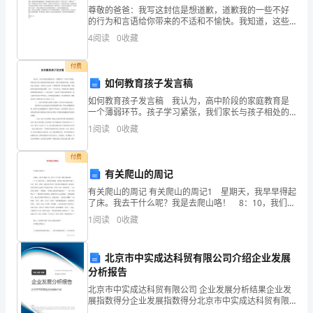
算
尊敬的爸爸：我写这封信是想道歉，道歉我的一些不好
的行为和言语给你带来的不适和不愉快。我知道，这些
小
行为和言语是让你失望和生气的原因，我深深地感到对
4
阅读
0
收藏
不起你。我知道你对我的要求和期望一直很高，可我却
总是做不
数
付费
）。
加
如何教育孩子发言稿
如何教育孩子发言稿 我认为，高中阶段的家庭教育是
减
一个薄弱环节。孩子学习紧张，我们家长与孩子相处的
再生纸。
时间相对较短，对孩子的影响时间短，效果也就会大打
法
1
阅读
0
收藏
折扣。而高中生正处在“心理断乳期”和性格定型期，家庭
教
时，
付费
有关爬山的周记
7.用小数表示结果。
下
有关爬山的周记 有关爬山的周记1 星期天，我早早得起
面
了床。我去干什么呢？我是去爬山咯！ 8：10，我们出
发了，我和爸爸妈妈一起来到了陶元岭的山脚下。这
）元
1
阅读
0
收藏
里，竖着一块牌，是陶元岭的介绍。陶
说
法
北京市中实成达科贸有限公司介绍企业发展
）吨
分析报告
不
北京市中实成达科贸有限公司 企业发展分析结果企业发
正
展指数得分企业发展指数得分北京市中实成达科贸有限
个加数等于（）来进行验算。
公司综合得分说明：企业发展指数根据企业规模、企业