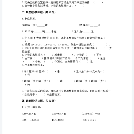
题）
小
学
四
年
D.
级
下
）组。
册
数
学
种。
《期
末
测