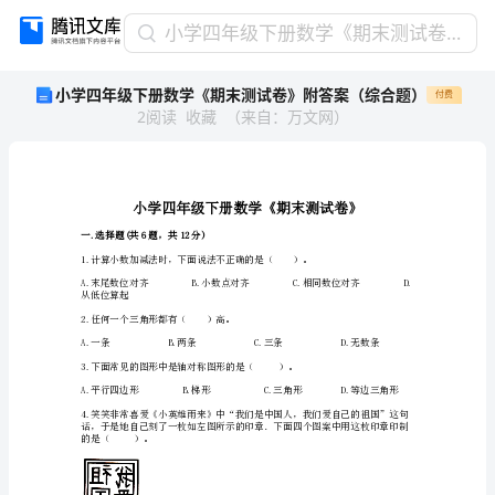
小
小学四年级下册数学《期末测试卷》附答案（综合题）
学
小学四年级下册数学《期末测试卷》附答案（综合题）
付费
四
2
阅读
收藏
（
来自
：
万文网
）
年
级
下
册
数
学
一.选择题(共6题，共12分)
《期