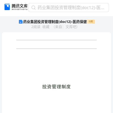
药
药业集团投资管理制度(doc12)-医药保健
业
药业集团投资管理制度(doc12)-医药保健
付费
集
2
阅读
收藏
（
来自
：
文库吧
）
团
投
资
管
理
制
度