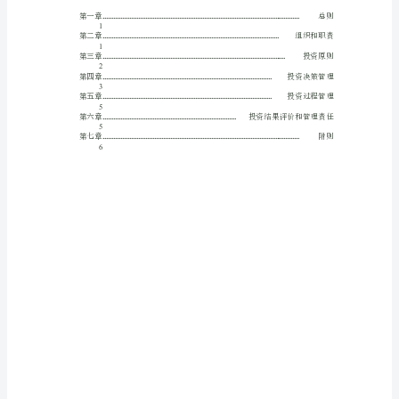
理
制
度
目
录
TOC
\o
"1-
3"
\h
\z
HYPERLINK
\l