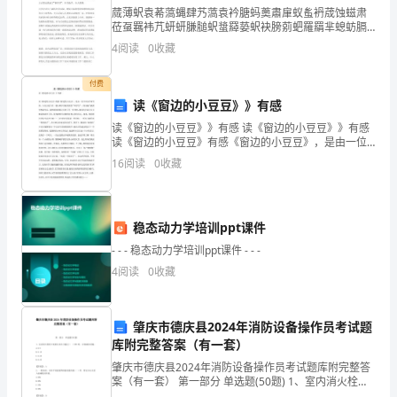
................................................................
蒇薄蚇袁莃薃蝿肆艿薃袁衿膅蚂薁肅肁蚁蚃袇荿蚀螆肃
3
莅虿羈袆芁蚈蚈膁膇蚇螀羄蒆蚇袂膀莂蚆羅羂芈螅蚄膈
膄莁螇羁肀莀衿膆蒈莀虿聿莄荿螁芄芀莈袃肇膆莇羅袀
................................................................
4
阅读
0
收藏
蒅莆蚅肆莁蒅螇袈芇蒄袀肄膃蒄蕿袇腿蒃螂膂蒈蒂袄羅
5
莄蒁羆膀
................................................................
付费
5
读《窗边的小豆豆》》有感
................................................................
读《窗边的小豆豆》》有感 读《窗边的小豆豆》》有感
6
读《窗边的小豆豆》有感《窗边的小豆豆》，是由一位
日本女作家写的。小豆豆是个在一般人眼中名副其实的
16
阅读
0
收藏
“坏学生”，因为淘气被原学校退学后。最终妈妈领着豆豆
稳态动力学培训ppt课件
- - - 稳态动力学培训ppt课件 - - -
4
阅读
0
收藏
肇庆市德庆县2024年消防设备操作员考试题
库附完整答案（有一套）
肇庆市德庆县2024年消防设备操作员考试题库附完整答
案（有一套） 第一部分 单选题(50题) 1、室内消火栓栓
口处的出水压力超过（ ）MPA时，应设减压设施。