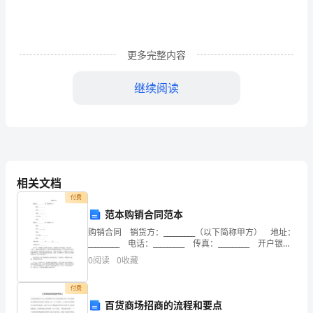
"_Toc55054602"
第
一
更多完整内容
章
继续阅读
总
投资管理制度
则
PAGEREF
_
相关文档
目
投
付费
资
范本购销合同范本
管
................................................................
购销合同 销货方：_________（以下简称甲方） 地址：
理
_________ 电话：_________ 传真：_________ 开户银
1
行：_________ 帐号：
制
0
阅读
0
收藏
................................................................
度
1
付费
................................................................
百货商场招商的流程和要点
2