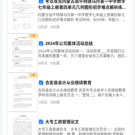
考点攻克内蒙古翁牛特旗乌丹第一中学数学
习
七年级上册第四单元几何图形初步难点解析练习
题（含答案详解）
内蒙古翁牛特旗乌丹第一中学数学七年级上册第四单元
生，
几何图形初步难点解析 考试时间：90分钟；命题人：教
研组考生注意：1、本卷分第I卷（选择题）和第Ⅱ卷（非
2
阅读
0
收藏
非
选择题）两部分，满分100分，考试时间90分钟2
付费
常
2024年公司集体活动总结
荣
2024年公司集体活动总结一、活动背景____年是我们公
司发展的重要一年，为了增强全体员工的凝聚力、团队
幸
合作意识和推进企业文化的发展，公司组织了一系列的
6
阅读
0
收藏
集体活动。这些活动旨在提高员工的工作积极性、增强
能
付费
够
谢谢大家！
吉安县会计从业继续教育
吉安县会计从业继续教育 吉安市专业技术人员继续教育
有
学时培训网上报名方法 一、登陆 二、用户名输入本人
___号，如：362401197001012043。密码输入本人8位
机
1
阅读
0
收藏
会
大专工商管理论文
在
大专工商管理论文 大专工商管理论文范文一：论现代
这
管理制度的创新 摘 要 制度创新是指新制度(或新制度