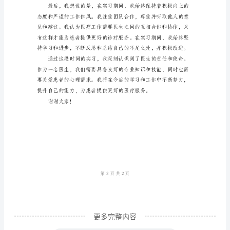
自
病的危险因素、诊断和治疗方法。
我
鉴
定
汇
编
尊
敬
的
评
委
们：
更多完整内容
大