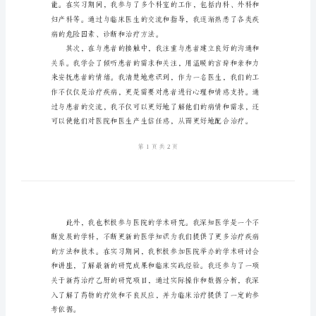
编
医
的成果和经验。
院
实
习
的
自
我
敬意。
鉴
定
汇
编