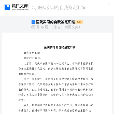
医
医院实习的自我鉴定汇编
院
医院实习的自我鉴定汇编
付费
实
3
阅读
收藏
（
来自
：
尚阅文库
）
习
的
自
我
鉴
定
自我鉴定汇编
汇
尊敬的评委们：