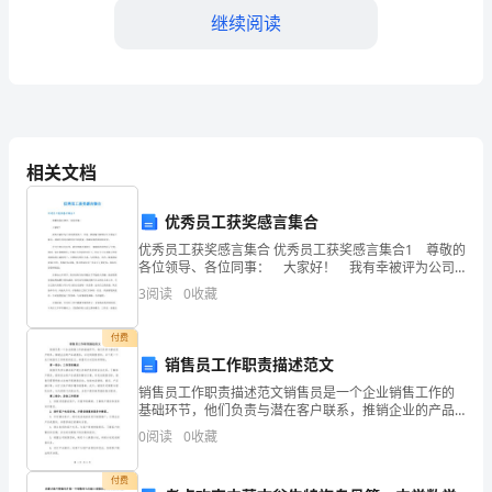
家
继续阅读
好！
我
是
来
相关文档
自
优秀员工获奖感言集合
医
优秀员工获奖感言集合 优秀员工获奖感言集合1 尊敬的
各位领导、各位同事： 大家好！ 我有幸被评为公司
学
的优秀员工，首先，要感谢吉林银行给了我这个舞台，
3
阅读
0
收藏
感谢行领导对我的信任和厚爱，感谢同事的帮助和支
院
付费
的
考依据。
销售员工作职责描述范文
销售员工作职责描述范文销售员是一个企业销售工作的
一
基础环节，他们负责与潜在客户联系，推销企业的产品
或服务，以达到销售目标。以下是一个关于销售员工作
0
阅读
0
收藏
名
职责的范文，希望可以对您有所帮助。第一部分：工作
职责概述
实
付费