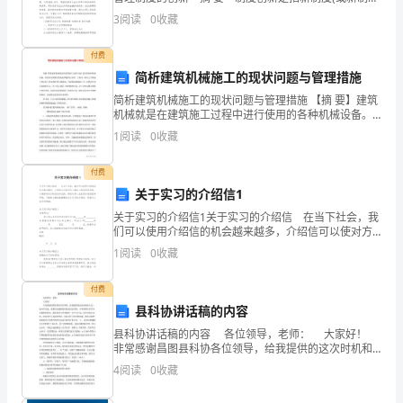
结构)产生，否定、扬弃或改变旧制度(或旧制度结构)的
3
阅读
0
收藏
里
动态过程。具体地说，民营中小企业制度创
进
付费
简析建筑机械施工的现状问题与管理措施
行
简析建筑机械施工的现状问题与管理措施 【摘 要】建筑
机械就是在建筑施工过程中进行使用的各种机械设备。
自
目前劳动密集仍然是我国建筑行业的一大特点，除此之
1
阅读
0
收藏
外各施工单位对于技术和管理不够重视，当前建筑机
我
付费
鉴
关于实习的介绍信1
定，
关于实习的介绍信1关于实习的介绍信 在当下社会，我
们可以使用介绍信的机会越来越多，介绍信可以使对方
向
了解来人的身份和目的，以便得到对方的信任和支持。
1
阅读
0
收藏
相信许多人会觉得介绍信很难写吧，下面是小编收集整
理的
各
付费
位
县科协讲话稿的内容
县科协讲话稿的内容 各位领导，老师： 大家好！
评
非常感谢昌图县科协各位领导，给我提供的这次时机和
大家一起分享交流。我相信沟通使我们彼此拉近间隔，
4
阅读
0
收藏
委
分享使我们共同享有甜蜜的果实。我是铁北小学普