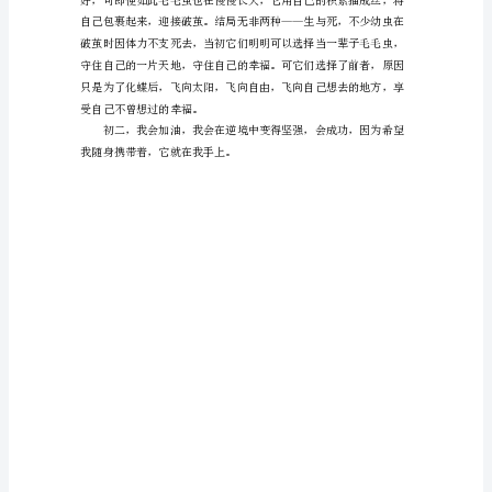
作
文
在
平
平
不可即。
淡
希望，平凡的人就不可以
淡
的
学
习、
工
作、