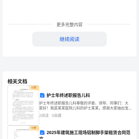
生
活
更多完整内容
中，
继续阅读
说
到，
大
息的鲜血，不正是希望吗？
家
相关文档
肯
付费
定
护士年终述职报告儿科
护士年终述职报告儿科尊敬的评委、领导、同事们：大
都
家好！我是某某医院儿科的护士某某，感谢大家抽出宝
贵的时间，来听取我的年终述职报告。在过去的一年
2
阅读
0
收藏
不
里，我一直以提供优质的护理服务为宗旨，努力工作，
不断追求进
陌
付费
2025年建筑施工现场铝制脚手架租赁合同范
文