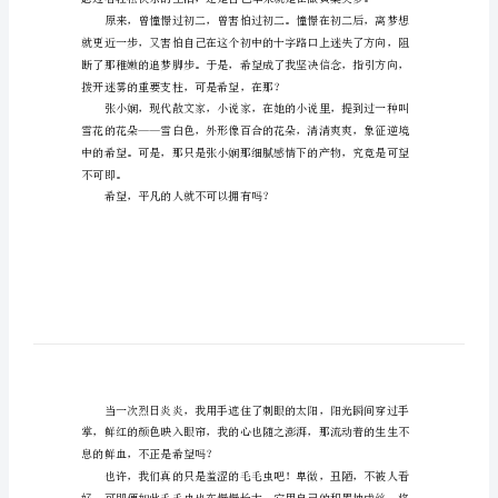
望
在
大家一起来看看吧。
手
上
作
文
范
文
希
望
在
手
上