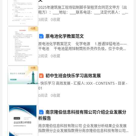
生
2025年建筑施工现场铝制脚手架租赁合同范文甲方（出
吧，
受自己不曾想过的幸福。
租方）：____地址：____联系电话：____法定代表人：____
乙方（承租方）：____地址：____联系电话：____法定代
3
阅读
0
收藏
通
表人：____鉴于
付费
过
我随身携带着，它就在我手上。
原电池化学教案范文
作
原电池化学教案范文 化学电源 1.普通锌锰电池——
干电池 干电池是用锌制筒形外壳作负极，位于中央的
文
顶盖有铜帽的石墨作正极，在石墨周围填充ZnCl2、
2
阅读
0
收藏
NH4Cl和淀粉糊作电
可
付费
以
初中生班会快乐学习高效发展
- 快乐学习 高效发展 - 汇报人: XXX - CONTENTS - 目录 -
把
01
我
0
阅读
0
收藏
们
南京隆伯信息科技有限公司介绍企业发展分
那
析报告
南京隆伯信息科技有限公司 企业发展分析结果企业发展
些
指数得分企业发展指数得分南京隆伯信息科技有限公司
综合得分说明：企业发展指数根据企业规模、企业创