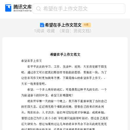
希
希望在手上作文范文
望
希望在手上作文范文
付费
在
1
阅读
收藏
（
来自
：
贤阅文档
）
手
上
作
文
范
文
希望在手上作文
希