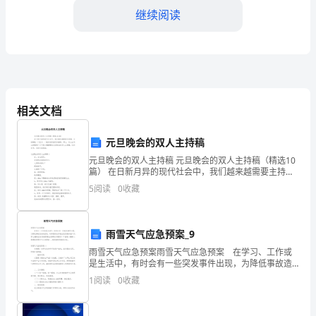
冶
继续阅读
镇
东
街
这节课我们重点学习
三、探讨例题，学习新知
小
相关文档
学
4
元旦晚会的双人主持稿
李
元旦晚会的双人主持稿 元旦晚会的双人主持稿（精选10
篇） 在日新月异的现代社会中，我们越来越需要主持
永
稿，主持稿是一门艺术，一般来说有固定的套路。那
5
阅读
0
收藏
么，怎么去写主持稿呢？以下是小编整理的元
涛
教
雨雪天气应急预案_9
学
先让学生思考，再动手计算。
雨雪天气应急预案雨雪天气应急预案 在学习、工作或
是生活中，有时会有一些突发事件出现，为降低事故造
交流汇报：
成的损失，时常要预先开展应急预案准备工作。那么编
内
1
阅读
0
收藏
制应急预案需要注意哪些问题呢？下面是小编精心整理
的雨
容