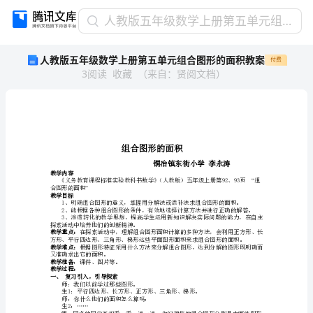
人
人教版五年级数学上册第五单元组合图形的面积教案
教
人教版五年级数学上册第五单元组合图形的面积教案
付费
版
3
阅读
收藏
（
来自
：
贤阅文档
）
五
年
级
数
学
上
册