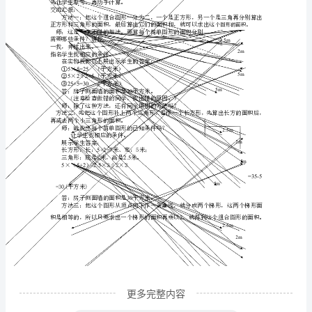
面
积
教
案
组
合
生2：风筝的面是由四个小三角形组成的。
图
形
生
的
面
积
铜
更多完整内容