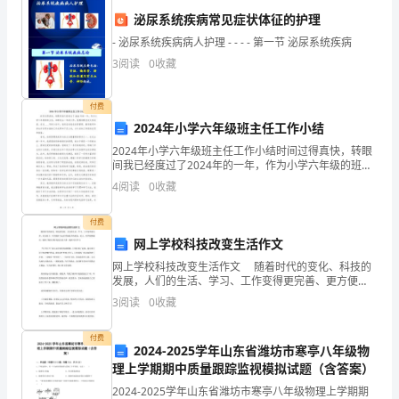
需要哪些条件？请找
《义
泌尿系统疾病常见症状体征的护理
一找，并标出来。
务
- 泌尿系统疾病病人护理 - - - - 第一节 泌尿系统疾病
指名学生找相应的条件。
在实物投影仪上展出示学生的答案：
3
阅读
0
收藏
教
55=25
①×（平方米）
522=5
②×÷（平方米）
育
付费
25+5=30
③（平方米）
2024年小学六年级班主任工作小结
30
答：房子侧面墙的面积是平方米。
课
2024年小学六年级班主任工作小结时间过得真快，转眼
间我已经度过了2024年的一年，作为小学六年级的班主
程
任，回顾过去一年的工作，我感到既充实又有收获。在
4
阅读
0
收藏
这____字的小结中，我将总结我在班级管理、教育
标
再减去两个小三角形的面积。
师：能找出每个简单图
付费
准
让学生找相应的条件。
网上学校科技改变生活作文
展示学生答案：
实
网上学校科技改变生活作文 随着时代的变化、科技的
5+2=7
长方形：长：米、宽：5米；
发展，人们的生活、学习、工作变得更完善、更方便
2.5
验
三角形：底是2米，高是米。
了：可以随时与远在异地他乡的朋友、亲人、同学视频
3
阅读
0
收藏
55+2-2.5
通话、随时了解世界各地发生的大事、随时可以学习。
×（）×2÷2×2
教
付费
2024-2025学年山东省潍坊市寒亭八年级物
科
=30(平方米)
理上学期期中质量跟踪监视模拟试题（含答案）
书
30
答：房子侧面墙的面积是平方米。
2024-2025学年山东省潍坊市寒亭八年级物理上学期期