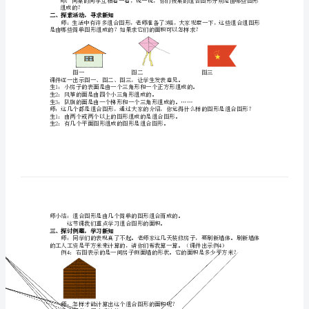
教学内容
第
”
合图形的面积
五
教学目标
单
探索活动中培养他们的创新精神。
元
教学重点：
组
教学难点：
又准确求出它的面积。
合
教学准备
：课件、图片等。
教学过程：
一、复习引入，引导探索
图
师：我们以前学过那些图形。
形
师：你什么他们的面积怎么算吗：
生2：……
的
组成的？
二、探索活动，寻求新知