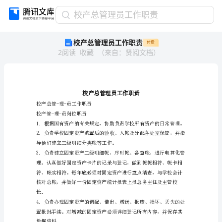
校
校产总管理员工作职责
产
校产总管理员工作职责
付费
总
2
阅读
收藏
（
来自
：
贤阅文档
）
管
理
员
工
作
职
校产总管-理-员工作职责
校产管-理-员岗位职责
责