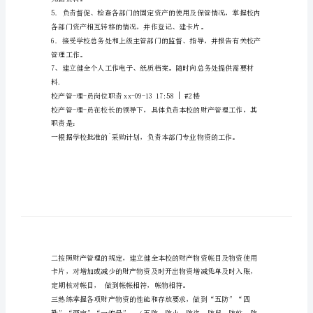
校
产
导他们建立三级明细分类帐等工作。
总
管
理
员
工
长。
作
职
责
凭据资料。
校
产