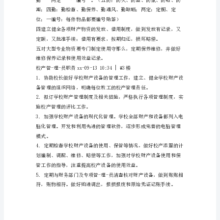
总
管-
理-
管理工作。
员
工
料.
作
职
责
职责是：
校
产
管-
理-
员