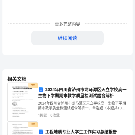
岗
位
职
更多完整内容
责
继续阅读
1．
根
据
国
相关文档
有
付费
2024年四川省泸州市龙马潭区天立学校高一
生物下学期期末教学质量检测试题含解析
资
2024年四川省泸州市龙马潭区天立学校高一生物下学期
产
期末教学质量检测试题含解析一、单选题（本题共10小
位；一编号：每件物品都要编
题，每题3分，共30分）1、仙人掌（沙漠中的一种旱生
1
阅读
0
收藏
的
植物）细胞中含量最多的物质是A．蛋白质
付费
有
工程地质专业大学生工作实习总结报告