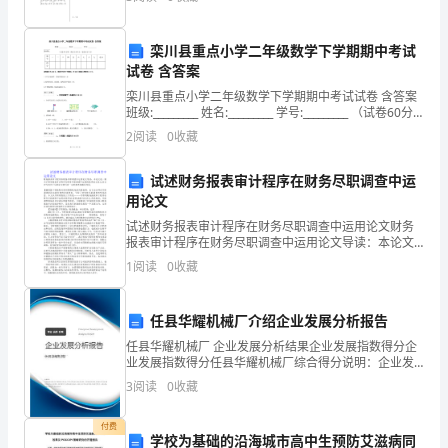
的
栾川县重点小学二年级数学下学期期中考试
日
试卷 含答案
常
栾川县重点小学二年级数学下学期期中考试试卷 含答案
班级:_________ 姓名:_________ 学号:_________ （试卷60分
管
钟，满分为100分，卷面分为5分）题
2
阅读
0
收藏
理。
试述财务报表审计程序在财务尽职调查中运
2．
用论文
负
试述财务报表审计程序在财务尽职调查中运用论文财务
报表审计程序在财务尽职调查中运用论文导读：本论文
是一篇关于财务报表审计程序在财务尽职调查中运用的
责
1
阅读
0
收藏
优秀论文范文,对正在写有关于尽职论文的写有一定的参
考和指
学
任县华耀机械厂介绍企业发展分析报告
校
任县华耀机械厂 企业发展分析结果企业发展指数得分企
业发展指数得分任县华耀机械厂综合得分说明：企业发
固
展指数根据企业规模、企业创新、企业风险、企业活力
3
阅读
0
收藏
四个维度对企业发展情况进行评价。该企业的综合评价
定
得分
付费
资
学校为基础的沿海城市高中生预防艾滋病同