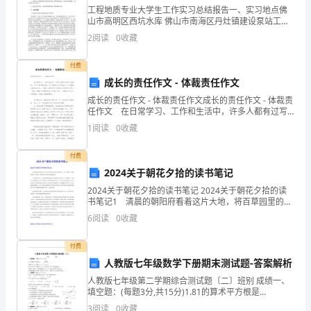
关
工程地质专业大学生工作实习总结报告一、实习地点佛
山市高明区西坑水库 佛山市南海区丹灶镇建设泵站工程
规
二、实习目的及要求1、培养学生吃苦耐劳、艰苦努力、
2
阅读
0
收藏
遵守纪律、等优良品质和增强集体观 念，此次实习与我
维修保养记录和使用效益记录。
定，
们
付费
协
成长的责任作文 - 体裁责任作文
成长的责任作文 - 体裁责任作文成长的责任作文 - 体裁责
助
任作文 在日常学习、工作和生活中，许多人都有过写
作文的经历，对作文都不陌生吧，作文是通过文字来表
负
1
阅读
0
收藏
达一个主题意义的记叙方法。一篇什么样的作
责
付费
2024关于朝花夕拾的读书笔记
施校产管理的评比工作。
学
2024关于朝花夕拾的读书笔记 2024关于朝花夕拾的读
校
书笔记1 清晨的朝阳府看着这片大地，将百草园里的草
照得玉石般明亮，一双小手翻开了那茂密的草堆，正嬉
6
阅读
0
收藏
笑着，观察着这片草地中最有趣的东西。 在《
所
付费
有
模式。
人教版七年级数学下册期末测试题-答案解析
资
人教版七年级第二学期综合测试题〔二〕班别 成绩一、
填空题：(每题3分,共15分)1.81的算术平方根是
产
______,=________.2.如果1<x<2,化简│x-1│+│x-2│=
3
阅读
0
收藏