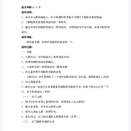
游
1
、老师范念儿歌二次
戏：
2
、幼儿学念一次
炒
3
、全体幼儿念一次
黄
三、讲解游戏方法
豆
1
、引导幼儿讨论：炒黄豆应该怎么样炒？
适
2
合
双手炒等）
年
3
、讲解游戏动作要领。
4
、请个别幼儿配合教师共同示范动作。
龄:4-
四、幼儿游戏
-
1
-5
岁
教