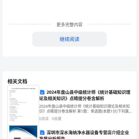
学
目
标：
更多完整内容
1、
继续阅读
学
儿的立翻滚动作。
会
2
、幼儿练习。
念
3
、全体幼儿一起游戏。
儿
相关文档
歌
2024年盘山县中级统计师《统计基础知识理
“炒
论及相关知识》点睛提分卷含解析
2024年盘山县中级统计师《统计基础知识理论及相关知
适合年龄
:
4---5
岁
黄
识》点睛提分卷含解析 第1题：单选题(本题1分)下列属
于最终产品的是( )。A.燃料B.面包C.原煤D.化肥第2题：
活动目标：
豆”，
0
阅读
0
收藏
单选题(本题1分)下列数列中哪一
1
并
深圳市深水海纳净水器设备专营店介绍企业
2
、了解跳橡皮筋是民间游戏的一种形式；
发展分析报告