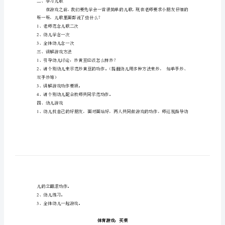
民
适合年龄
:
4---5
岁
间
教学目标：
游
1
2
戏
3
活
教学准备
：
动
两人一组
设
教学过程：
计
一、引题
（中
班）
你们来玩个民间游戏呢，你们想不想玩啊？
体
二、学习儿歌
育
听一听，儿歌里面都说了些什么？