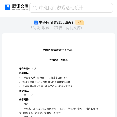
中
中班民间游戏活动设计
班
中班民间游戏活动设计
付费
民
3
阅读
收藏
（
来自
：
尚阅文库
）
间
游
戏
活
动
设
计