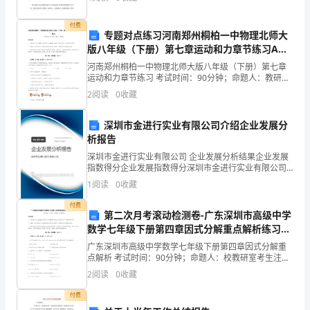
印》第一页，我为其堪称壮烈的景物所震撼，
的
（一）、学习儿歌
付费
1
技
专题对点练习河南郑州桐柏一中物理北师大
版八年级（下册）第七章运动和力章节练习A卷
2
、再次看录象，引导幼儿倾听儿歌；
巧，
（解析版）
河南郑州桐柏一中物理北师大版八年级（下册）第七章
3
、请幼儿讲述儿歌，教师补充；
运动和力章节练习 考试时间：90分钟；命题人：教研组
发
考生注意：1、本卷分第I卷（选择题）和第Ⅱ卷（非选择
4
2
阅读
0
收藏
题）两部分，满分100分，考试时间90分钟2、答
展
（二）、学习跳橡皮筋的方法
深圳市金进行实业有限公司介绍企业发展分
动
析报告
作
深圳市金进行实业有限公司 企业发展分析结果企业发展
指数得分企业发展指数得分深圳市金进行实业有限公司
的
综合得分说明：企业发展指数根据企业规模、企业创
1
阅读
0
收藏
新、企业风险、企业活力四个维度对企业发展情况进行
评价。
灵
付费
第二次月考滚动检测卷-广东深圳市高级中学
活
数学七年级下册第四章因式分解重点解析练习题
（含答案解析）
广东深圳市高级中学数学七年级下册第四章因式分解重
性
点解析 考试时间：90分钟；命题人：校教研室考生注
意：1、本卷分第I卷（选择题）和第Ⅱ卷（非选择题）两
和
2
阅读
0
收藏
部分，满分100分，考试时间90分钟2、答卷前，考
付费
协