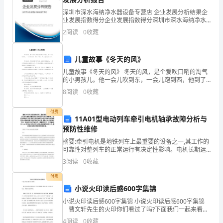
能
3
深圳市深水海纳净水器设备专营店 企业发展分析结果企
边
业发展指数得分企业发展指数得分深圳市深水海纳净水
游戏；
器设备专营店综合得分说明：企业发展指数根据企业规
2
阅读
0
收藏
模、企业创新、企业风险、企业活力四个维度对企业发
念
活动准备：
展情
边
儿童故事《冬天的风》
做
儿童故事《冬天的风》 冬天的风，是个爱吹口哨的淘气
活动过程：
的小男孩儿。他一会儿吹到东，一会儿跑到西，他到了
哪儿，哪儿就会活跃起来。 冬天的风，特别爱跟人开玩
一、引题
动
8
阅读
0
收藏
笑。小棕熊特别怕冷，一到冷天他就钻在家
1
、小朋友们，你们知道什么是民间游戏吗？
作。
付费
11A01型电动列车牵引电机轴承故障分析与
2
、教师讲解民间游戏的概念；
2、
预防性维修
二、介绍其中的一种民间游戏“跳橡皮筋”
掌
摘要:牵引电机是地铁列车上最重要的设备之一,其工作的
可靠性对整列车的正常运行有决定性影响。电机长期运
1
、幼儿看教师示范跳橡皮筋的录象
行后容易发生各类故障,如何及时地对故障原因作出准确
握
3
阅读
0
收藏
判断并进行相应的处理,是防止电机故障扩大化、保证列
立
付费
2
、幼儿观看录象；
小说火印读后感600字集锦
滚
3
小说火印读后感600字集锦 小说火印读后感600字集锦
曹文轩先生的火印你们看过了吗?下面我们一起来看看
翻
三、学习民间游戏《买菜》
火印600字范文，希望对大家有帮助。 自翻开《火
4
阅读
0
收藏