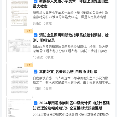
新课标人美版小学美术一年级上册谁画的鱼
最大教案
轻
3.快速适应工作和环境
新课标人美版小学美术一年级上册《谁画的鱼最大》教
人
案教材分析<<谁画的鱼最大>>这一课是人民美术出版社
义务教育课程标准实验教科书一年级上册的教学内容.在
3
阅读
0
收藏
将
教学过程中。为了体现以学生为本的思想。在教学方法
上
付费
必
消防应急照明和疏散指示系统控制调试、检
测、验收记录
源和技能，以尽快适应工作和环境。
须
消防应急照明和疏散指示系统控制调试、检测、验收记
4.消除对失败的恐惧
录编号:工程名称子分部工程名称口调试 □检测 口验收施
面
工单位项目负责人调试单位监理单位监理工程师执行规
15
阅读
0
收藏
范名称及编号 《火灾自动报警系统设计规范》GB 5
对
付费
踏
其他范文_名著读后感_白鹿原读后感
白鹿原读后感 有人称这本书为中国现实主义小说的巅
入
峰之作，有人说它是最伟大的小说，由于我的认知水平
有限，我只是觉得这是一本近代中国农村人民生活面貌
结语
1
阅读
0
收藏
社
的百科全书。读它，试图进入那个对我来说遥远又陌生
的世界
会
2024年南通市崇川区中级统计师《统计基础
的
知识理论及相关知识》全真模拟试题完整版
2024年南通市崇川区中级统计师《统计基础知识理论及