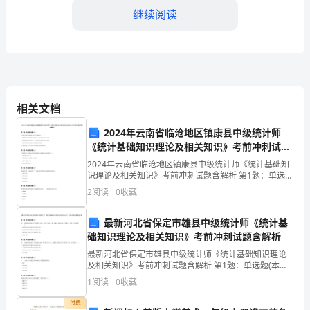
继续阅读
着
毕
业
生
相关文档
的
应对之策
2024年云南省临沧地区镇康县中级统计师
不
1.建立良好的人际关系
《统计基础知识理论及相关知识》考前冲刺试题
断
含解析
2024年云南省临沧地区镇康县中级统计师《统计基础知
识理论及相关知识》考前冲刺试题含解析 第1题：单选题
增
(本题1分)下列有关供给规律的说法中正确的是( )A.消费
2
阅读
0
收藏
者不再喜欢消费某商品，使该商品的
多，
于你逐渐获得其他同事的信
最新河北省保定市雄县中级统计师《统计基
更
础知识理论及相关知识》考前冲刺试题含解析
2.保持沟通畅通
最新河北省保定市雄县中级统计师《统计基础知识理论
多
及相关知识》考前冲刺试题含解析 第1题：单选题(本题1
分)甲、乙两村粮食平均亩产量分别为 1000 千克和 1250
的
1
阅读
0
收藏
千克，标准差分别为 45 千克和
年
付费