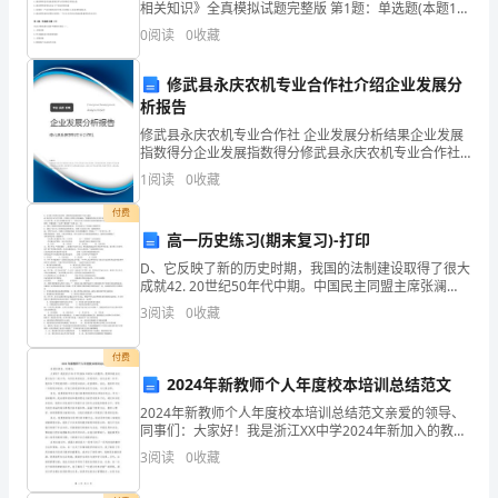
现
相关知识》全真模拟试题完整版 第1题：单选题(本题1
分)应付账款账户的期初余额为贷方 10 万元，本期偿还
0
阅读
0
收藏
实。
成功地实现自己的职业发展目标。
借款 2 万元，该账户的期末余额为（）。A
这
修武县永庆农机专业合作社介绍企业发展分
析报告
时
修武县永庆农机专业合作社 企业发展分析结果企业发展
指数得分企业发展指数得分修武县永庆农机专业合作社
候，
综合得分说明：企业发展指数根据企业规模、企业创
1
阅读
0
收藏
新、企业风险、企业活力四个维度对企业发展情况进行
心
评价。
付费
理
高一历史练习(期末复习)-打印
D、它反映了新的历史时期，我国的法制建设取得了很大
准
成就42. 20世纪50年代中期。中国民主同盟主席张澜
说：“根据我们的民主集中制，中国人民把政权掌握在自
备
3
阅读
0
收藏
己的手里，而人民又确确实实有了一个集中行使立法
对
付费
2024年新教师个人年度校本培训总结范文
于
2024年新教师个人年度校本培训总结范文亲爱的领导、
成
同事们：大家好！我是浙江XX中学2024年新加入的教
师，很荣幸能在这里与各位一起工作，与你们共同成
3
阅读
0
收藏
功
长、共同进步。在过去的一年中，我参加了学校组织的
一