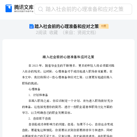
踏
踏入社会前的心理准备和应对之策
入
踏入社会前的心理准备和应对之策
付费
社
2
阅读
收藏
（
来自
：
贤阅文档
）
会
前
的
心
理
准
备