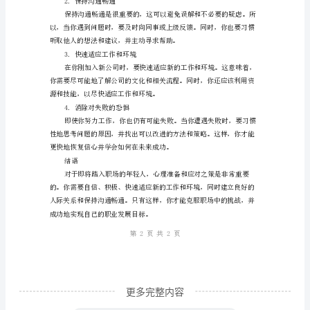
心
3.做好心理准备面对挑战
理
准
备
和
静，做出正确的决策。
应
4.保持积极的心态
对
之
策
在
2023
年，
更多完整内容
随