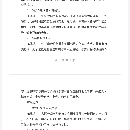
和
职场的挑战。
应
心理准备
对
1.计划和准备
之
策
学习，以及明确自己的职业
踏
2.自信而不自傲
入
社
会
前
的
获得成功。