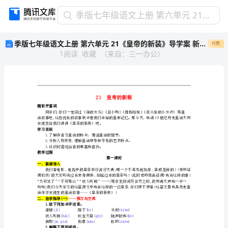
季
季版七年级语文上册 第六单元 21《皇帝的新装》导学案 新人教版
版
季版七年级语文上册 第六单元 21《皇帝的新装》导学案 新人教版
付费
七
1
阅读
收藏
（
来自
：
三一办公
）
年
级
语
文
上
册
精彩开篇词
第
安徒生给我们讲讲《皇帝的新装》吧。