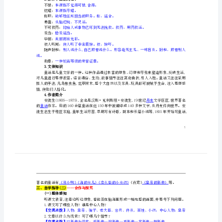
学习目标
六
1.了解作者及童话的特点；理清童话的情节。
单
3.认识封建统治者的愚蠢和虚伪。
教学过程
元
第一课时
一、新课导入
21《皇
帝
话作家安徒生的童话故事——《皇帝的新装》！
的
二、自学指导(一)
——预习与交流
1.给下列加点字注音。
新
装》
2.解释下面的词语。
导
不惜：
本课指不觉得可惜,舍得。
炫耀：
本课指夸耀。
称职：
能够胜任所担当的职务。称，适合。