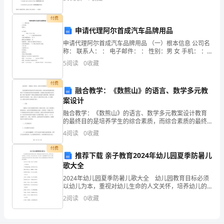
《卖
near
【交流点拨】
火
付费
申请代理阿尔首成汽车品牌用品
柴
申请代理阿尔首成汽车品牌用品 （一）根本信息 公司名
称： 联系人： ： 电子邮件： ： 性别：男 女 手机： ：
的
年龄： ： （二）区域代理商申请信息 申请代理销售城
5
阅读
0
收藏
市：
小
付费
女
融合教学：《数熊山》的语言、数学多元教
案设计
孩》
融合教学：《数熊山》的语言、数学多元教案设计教育
的最终目的是培养学生的综合素质，而综合素质的最终
等
体现则在于学生能够将各种知识和技能搭配、协调地运
4
阅读
0
收藏
用起来解决实际问题。所谓“融合教学”的核心思想就是打
童
通各
付费
推荐下载 亲子教育2024年幼儿园夏季防暑儿
话
歌大全
故
2024年幼儿园夏季防暑儿歌大全 幼儿园教育目标必须
以幼儿为本，重视对幼儿生命的人文关怀，培养幼儿的
事
生命意识、安全意识，让幼儿学会生存，学会自护，养
2
阅读
0
收藏
成健康的生活方式，体验生命的尊严和生活的幸福，提
高
吧,