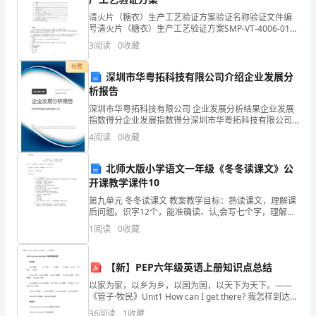
读
(6)最后谁说出了真话？
清火片（糖衣）生产工艺验证方案验证名称验证文件编
过
(7)结果如何？
号清火片（糖衣）生产工艺验证方案SMP-VT-4006-01目
录概述……………………………………………………………………1目
(二)深层探究
3
阅读
0
收藏
《海
的………………………
付费
的
深圳市华粤拓科技有限公司介绍企业发展分
析报告
女
【交流点拨】
深圳市华粤拓科技有限公司 企业发展分析结果企业发展
故事情节发展中起着关键作用。
指数得分企业发展指数得分深圳市华粤拓科技有限公司
儿》
综合得分说明：企业发展指数根据企业规模、企业创
4
阅读
0
收藏
新、企业风险、企业活力四个维度对企业发展情况进行
《丑
评价。
理,因而骗术步步行通。
北师大版小学语文一年级《冬冬读课文》公
小
开课教学课件10
么？
鸭》
第九单元 冬冬读课文 教案教学目标：熟读课文，理解课
【交流点拨】
后问题。识字12个，能准确读、认,会写七个字，理解走
《拇
之旁。教学重点：熟读课文，理解课文，识字 12个。教
1
阅读
0
收藏
所以都不敢说真话了。
学难点： 理解课后题。教学过程：
指
【新】PEP六年级英语上册知识点总结
姑
【交流点拨】“
以家为家，以乡为乡，以国为国，以天下为天下。——
娘》
《管子·牧民》Unit1 How can I get there? 我怎样到达这
里？重点单词：where 哪里告诉how 怎样 can 能够
36
阅读
1
收藏