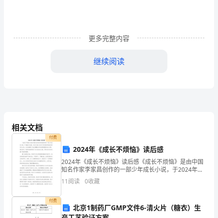
精
彩
更多完整内容
开
继续阅读
篇
词
三、自学指导(二)
——合作与探究
(一)整体感知
同
学
1.课文写了哪些人物？谁是中心人物？
【交流点拨】
相关文档
们,
2.文章以什么为线索？写了哪几个情节？
付费
【交流点拨】
你
2024年《成长不烦恼》读后感
3.接龙复述课文。
2024年《成长不烦恼》读后感《成长不烦恼》是由中国
们
【交流点拨】
知名作家李家昌创作的一部少年成长小说，于2024年出
(2)两个骗子怎样设的圈套？
版。这本小说以15岁少年苏浩宇的成长经历为主线，生
11
阅读
0
收藏
一
动地描绘了他从懵懂无知到成熟稳重的成长过程。通
定
付费
(4)皇帝面对新装,想了什么？说了什么？
北京1制药厂GMP文件6-清火片（糖衣）生
产工艺验证方案