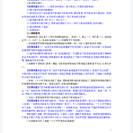
学
愚蠢：
头脑迟钝、不灵活。
不可救药：
案
妥当：
稳妥适当。
华丽：
美丽而有光彩。
新
骇人听闻：
使人听了非常震惊。骇，惊吓。
随声附和：
人
说。
勋章：
一种较高等级的荣誉证章。
教
3.文体知识
版
情,使他们人格化。
21
4.作者简介
皇
童话
帝
的
新
装