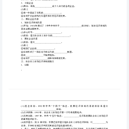
课
经
一、农业家庭联产承包责任制
1
．十一届三中全会
济
(1)197812
时间：年月。
(2)
内容
体
制
(3)________________
意义：揭开了中国的序幕。
2
．家庭联产承包责任制
改
(1)________________
________________
变为分户，自负盈亏。
革
(2)
试点：安徽省和四川省。
(3)________________
特征：。
课
(4)
1984
年，基本解决了农民的温饱问题。
时
3
．乡镇企业
(1)________________
作
(2)
意义