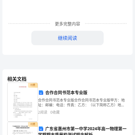
经
济
体
更多完整内容
制
继续阅读
改
(1)1992“”
________________________________
体制。
革
(2)1993
[课
的重要组成部分。
程
相关文档
标
付费
2
合作合同书范本专业版
准]
____________
发展，加快了中国发展的进程。
合作合同书范本专业版合作合同书范本专业版甲方：地
址：邮编：电话：传真：乙方：（以下简称乙方）地
1.
址：邮编：电话：传真：甲乙双方经过友好协商，在公
2
阅读
0
收藏
平、诚实、信任、平等合作、互利互惠的基础上
知识点一农业家庭联产承包责任制
了
付费
解
广东省惠州市第一中学2024年高一物理第一
学期期末质量检测试题含解析
就，改革开放的决策出现于
“”()