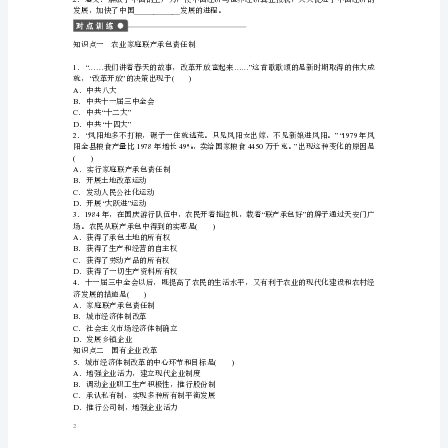
________________
①进一步提高了农民的。
②有利于农业的现代化建设和农村经济的发展。
业
二、国有企业改革
1
．城市经济体制改革
岳
革在全国全面展开。
麓
(2)________________________
中心环节：。
(3)________________
目标
版
2
．国有企业改革
(1)________________________
目标：建立。
(2)
意义
必
________________
①增强了企业的。
____________
修
________________
③使大幅度增加。
________________
④有利于的稳定和健康发展。
2
三、社会主义市场经济体制的确立
1
．过程
第
1
19
课