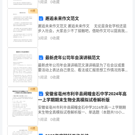
1
阅读
0
收藏
C
．社会主义市场经济体制确立
开
D
．发展乡镇企业
付费
知识点二国有企业改革
放
邂逅未来作文范文
．城市经济体制改革的中心环节和目标是
5()
邂逅未来作文范文 邂逅未来作文 无论是身处学校还是
决
A
．增强企业活力，建立现代企业制度
步入社会，大家总少不了接触吧，借助作文可以提高我
B
．调动企业职工生产积极性，推行股份制
们的语言组织能力。还是对作文一筹莫展吗？以下是的
策
3
阅读
0
收藏
C
．承认私有制，实现多种所有制平衡发展
邂逅未来作文，欢迎大家借鉴与参考，希望对大家有所
帮
D
．推行公司制，增强企业活力
的
2
最新虎年公司年会演讲稿范文
内
最新虎年公司年会演讲稿范文演讲稿是为了在会议或重
容，
要活动上表达自己意见、看法或汇报思想工作情况而事
先准备好的文稿。在日常生活和工作中，我们都可能会
1
阅读
0
收藏
认
用到演讲稿，还是对演讲稿一筹莫展吗?下面是小编为大
家整理
识
付费
安徽省亳州市利辛县阚疃金石中学2024年高
一上学期期末生物全真模拟试卷解析版
其
安徽省亳州市利辛县阚疃金石中学2024年高一上学期期
对
末生物全真模拟试卷解析版一、单选题（本题共10小
题，每题3分，共30分）1、在适宜的条件下，用含有过
1
阅读
0
收藏
我
氧化氢酶的鲜猪肝研磨液催化过氧化氢分解，比用Fe
付费
国