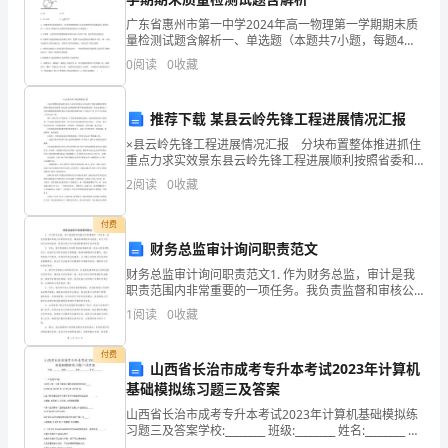
中
A
．中共八大
广东省惠州市第一中学2024年高一物理第一学期期末质
B
．中共十一届三中全会
量检测试题含解析一、单选题（本题共7小题，每题4
共
分，共28分）1、如图所示，自行车的车轮半径为R，车
．中共十二大
C“”
0
阅读
0
收藏
轮在地面上沿直线无打滑地滚动，当气门芯由车轮的正
十
．中共十四大
D“”
一
推荐下载 某县云岭先锋工程进展情况汇报
()
×县云岭先锋工程进展情况汇报 分块布置整体推进抓住
届
重点力求实效景东县云岭先锋工程进展顺利按照省委和
A
．实行家庭联产承包责任制
市委的安排部署，经过深入的调查研究和严密的组织宣
2
阅读
0
收藏
B
．开展土地改革运动
三
传，景东县委制定了分块布置整体推进抓住重点力求实
C
．发动人民公社化运动
效的
中
D“”
．开展大跃进运动
付费
财务总监审计询问职责范文
全
场。农民从联产承包中得到的实惠是
()
财务总监审计询问职责范文1. 作为财务总监，审计是我
A
．获得了承包土地的所有权
会
职责范围内非常重要的一项任务。我负责监督和审核公
司的财务状况，确保其准确性和合规性。审计工作涉及
B
．获得了生产和经营的自主权
1
阅读
0
收藏
对财务报表、账目记录以及内部控制制度的评估和审
有
C
．获得了劳动产品的所有权
核。2
D
．获得了一切生产资料所有权
付费
关
山西省长治市成考专升本考试2023年计算机
4
基础模拟练习题三及答案
济发展的措施是
()
改
A
．家庭联产承包责任制
山西省长治市成考专升本考试2023年计算机基础模拟练
革
习题三及答案学校:________ 班级:________ 姓名:________ 考
B
．城市经济体制改革
号:________一、单选题(20题)1.世界上第一台电子