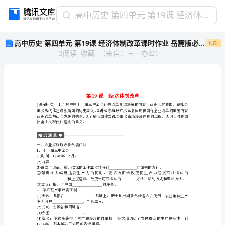
高
高中历史 第四单元 第19课 经济体制改革课时作业 岳麓版必修2
中
高中历史 第四单元 第19课 经济体制改革课时作业 岳麓版必修2
付费
历
3
阅读
收藏
（
来自
：
三一办公
）
史
第
四
单
元
第
[]1.
2.
19
3.
社会主义现代化建设的意义。