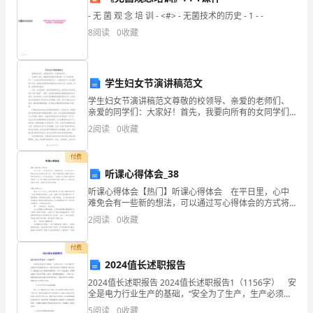
总
- 无 菌 观 念 培 训 - <#> - 无菌技术的历史 - 1 - -
8
阅读
0
收藏
是
风
学生妇女节演讲稿范文
平
学生妇女节演讲稿范文尊敬的校领导、亲爱的老师们、
浪
亲爱的同学们：大家好！首先，我要向所有的女同学们
道一声“女神节快乐！”今天是全世界女性共同的节日——
2
阅读
0
收藏
静、
国际妇女节！在这特殊的日子里，我感到非常的荣幸能
够站
中慢慢长大，变得懂事！
一
付费
听课心得体会_38
帆
听课心得体会【热门】听课心得体会 在平日里，心中
难免会有一些新的想法，可以通过写心得体会的方式将
风
其记录下来，它可以帮助我们了解自己的这段时间的学
2
阅读
0
收藏
习、工作生活状态。一起来学习心得体会是如何写的
顺
吧，以
付费
挫折，我就会成功。
的，
2024值长述职报告
难
2024值长述职报告 2024值长述职报告1（1156字） 安
全是电力行业生产的基础，“安全为了生产，生产必须安
全”也是每个人耳熟能详的口号。由此可见安全生产的重
免
5
阅读
0
收藏