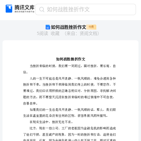
如
如何战胜挫折作文
何
如何战胜挫折作文
付费
战
5
阅读
收藏
（
来自
：
贤阅文档
）
胜
挫
折
作
文
如
何
信。