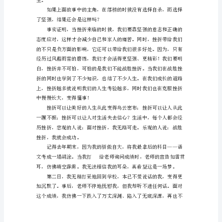
时
候，
我
们
个例子，这是一个真实的例子。
要
一
笑
而
过。
面
对
挫
折，