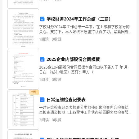
要性，而作为生产一线的运行人员，则肩
会
遇
学校财务2024年工作总结（二篇）
学校财务2024年工作总结一年来，在上级和学校领导的
到
关心、支持下，本人始终不忘坚持认真学习，紧紧围绕
学校工作大局，立足本职工作，兢兢业业，在稳定中求
1
阅读
0
收藏
各
创新，在创新上求发展，创造出一流工作业绩为学校教
学服
种
2025企业内部股份合同模板
挫
2025企业内部股份合同模板本合同由以下各方于 年 月
日在 （城市/地区）签订：甲方（
折
1
阅读
0
收藏
和
付费
不
日常运维检查记录表
幸。
平时运维检查记录表检查分类检核对像检查内容检查结
果检查通道检测卡上各零件工作状态前置服务器检查服
当
务器前面板上各硬盘的工作状态检查服务器能否有异样
2
阅读
0
收藏
声音检查通道检测卡上各零件工作状态服务器数据库服
挫
务器检查