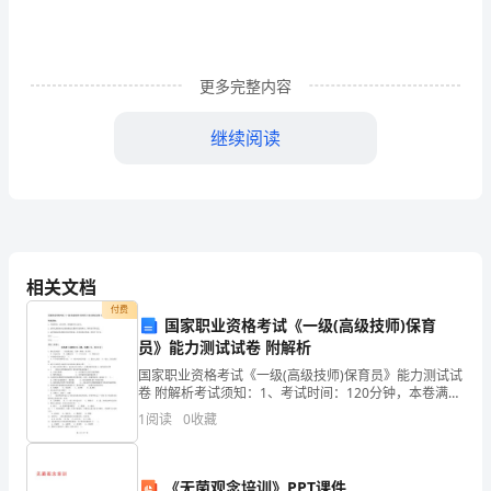
要
乐
更多完整内容
观、
自
继续阅读
信。
人
的
相关文档
付费
一
国家职业资格考试《一级(高级技师)保育
生。
员》能力测试试卷 附解析
生
国家职业资格考试《一级(高级技师)保育员》能力测试试
卷 附解析考试须知：1、考试时间：120分钟，本卷满分
不
了坚强，结果还会是这样吗？
为100分。 2、请首先按要求在试卷的指定位置填写您的
1
阅读
0
收藏
姓名、准考证号等信息。 3、请仔细阅读各
可
能
《无菌观念培训》PPT课件