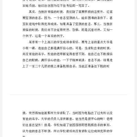
战
胜
挫
折
作
自暴自弃。
文
当
在现实生活中，挫折无处不在。
挫
折
来
临
的