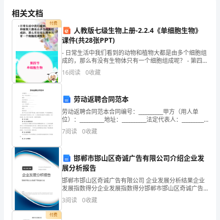
展，
相关文档
车
付费
人教版七级生物上册-2.2.4《单细胞生物》
间
课件(共28张PPT)
- 日常生活中我们看到的动物和植物大都是由多个细胞组
员
成的，那么有没有生物体只有一个细胞组成呢？ - 第四节
单细胞生物 -
工
16
阅读
0
收藏
的
劳动返聘合同范本
工
劳动返聘合同范本合同编号：__________甲方（用人单
位）：__________地址：__________法定代表人：__________
作
联系电话：__________乙方（劳动者）：______
7
阅读
0
收藏
也
变
邯郸市邯山区奇诚广告有限公司介绍企业发
展分析报告
得
邯郸市邯山区奇诚广告有限公司 企业发展分析结果企业
发展指数得分企业发展指数得分邯郸市邯山区奇诚广告
繁
有限公司综合得分说明：企业发展指数根据企业规模、
3
阅读
0
收藏
企业创新、企业风险、企业活力四个维度对企业发展情
忙
况进
付费