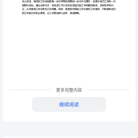
结
近
年
二、工作成效评估
来，
随
着
三、存在问题的分析与解决
经
济
案，才能更好地提高工作效率和工作质量。
更多完整内容
四、工作安排下个月
的
继续阅读
快
速
发