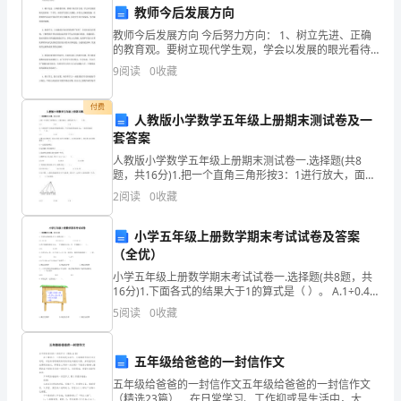
起
教师今后发展方向
教师今后发展方向 今后努力方向： 1、树立先进、正确
来。
的教育观。要树立现代学生观，学会以发展的眼光看待
每一个学生。相信学生的巨大潜能，并努力去探索发
9
阅读
0
收藏
为
掘；在教育教学活动中发扬学生的主体精
了
付费
人教版小学数学五年级上册期末测试卷及一
更
套答案
人教版小学数学五年级上册期末测试卷一.选择题(共8
好
题，共16分)1.把一个直角三角形按3：1进行放大，面积
会扩大（ ）倍。A.3 B.9 C.62.三角形和
2
阅读
0
收藏
地
总
小学五年级上册数学期末考试试卷及答案
（全优）
结
小学五年级上册数学期末考试试卷一.选择题(共8题，共
16分)1.下面各式的结果大于1的算式是（ ）。 A.1÷0.44
工
B.0.44÷1 C.0.44×12.两个因数
5
阅读
0
收藏
作
效
五年级给爸爸的一封信作文
五年级给爸爸的一封信作文五年级给爸爸的一封信作文
果，
（精选23篇） 在日常学习、工作抑或是生活中，大家