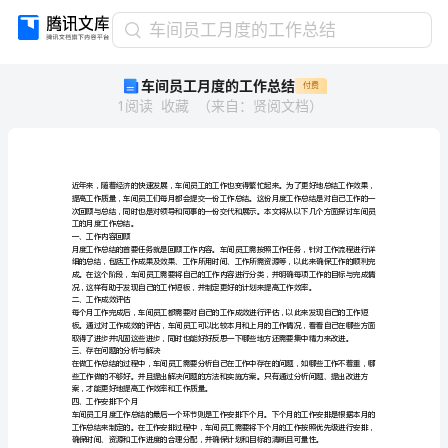
车
车间员工月度的工作总结
间
车间员工月度的工作总结
付费
员
1
阅读
收藏
（
来自
：
贤阅文档
）
工
月
度
的
工
作
工的月度工作总结。
总
一、工作内容回顾