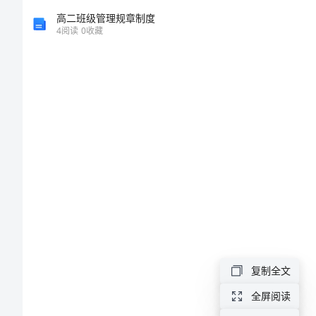
解
高二班级管理规章制度
4
阅读
0
收藏
析
德
国
留
学
入
学
教
育
复制全文
概
全屏阅读
况