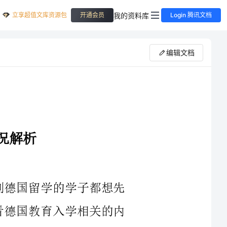
立享超值文库资源包
我的资料库
开通会员
Login 腾讯文档
编辑文档