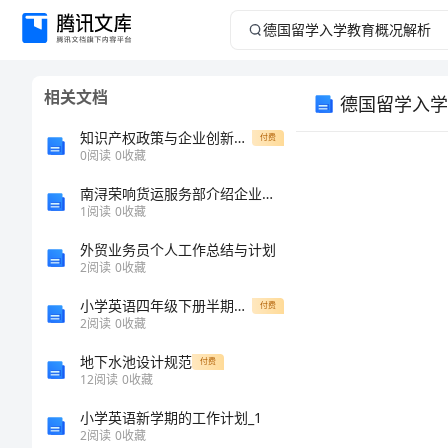
德
国
相关文档
德国留学入学
留
知识产权政策与企业创新能力影响机制研究综述
付费
学
0
阅读
0
收藏
南浔荣响货运服务部介绍企业发展分析报告
入
1
阅读
0
收藏
学
外贸业务员个人工作总结与计划
2
阅读
0
收藏
教
小学英语四年级下册半期测试题及
付费
2
阅读
0
收藏
育
容。
地下水池设计规范
付费
概
12
阅读
0
收藏
小学英语新学期的工作计划_1
况
2
阅读
0
收藏