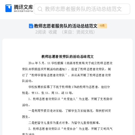
教
教师志愿者服务队的活动总结范文
师
教师志愿者服务队的活动总结范文
付费
志
2
阅读
收藏
（
来自
：
贤阅文档
）
愿
者
服
务
队
的
活