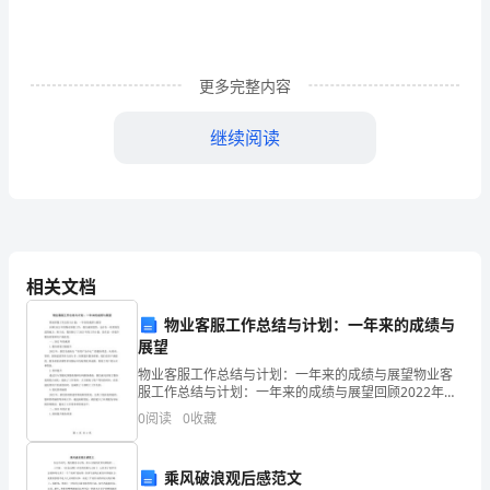
月，
XX
更多完整内容
学
校
继续阅读
根
据
《南
昌
相关文档
市
物业客服工作总结与计划：一年来的成绩与
校精神文明建立的一道亮丽的
展望
教
物业客服工作总结与计划：一年来的成绩与展望物业客
服工作总结与计划：一年来的成绩与展望回顾2022年的
育
物业客服工作，我们成绩斐然，也存在一些需要改进的
0
阅读
0
收藏
地方。基于此，我们制订了2023年的工作计划，旨在进
局
关
乘风破浪观后感范文