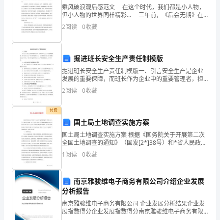
乘风破浪观后感范文 在这个时代，我们都是小人物，
于
但小人物的世界同样精彩... 三年前，《后会无期》在
炙热的夏天上映了，已经有了很多身份的韩寒又多了一
2
阅读
0
收藏
成
个“导演”的标签。在那个虚构出来
立
掘进班长安全生产责任制模版
教
掘进班长安全生产责任制模版一、引言安全生产是企业
师
发展的重要保障，而班长作为企业中的重要管理者，担
负着安全生产责任制的重要角色。为了确保班长能够正
2
阅读
0
收藏
确履行安全生产责任，制定和实施科学的安全生产责任
志
制模板是
付费
愿
国土局土地调查实施方案
效
国土局土地调查实施方案 根据《国务院关于开展第二次
全国土地调查的通知》（国发[2*]38号）和*省人民政府
劳
《关于开展全省第二次土地调查的通知》的文件精神，
1
阅读
0
收藏
按照《第二次全国土地调查总体方案》的要求
队
南京雅骏维电子商务有限公司介绍企业发展
并
分析报告
积
南京雅骏维电子商务有限公司 企业发展分析结果企业发
展指数得分企业发展指数得分南京雅骏维电子商务有限
公司综合得分说明：企业发展指数根据企业规模、企业