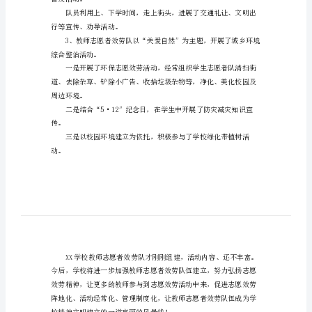
动
队活动。
总
结
别是：宋XX、张XX
范
活动。
文
教
困生。
师
志
愿
普及活动。
者
效
行等宣传、劝导活动。