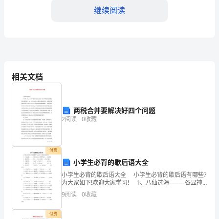
敬
继续阅读
的
主
您忠诚的员工
管：
我
[你的名字]
相关文档
写
这
两税合并要解决好四个问题
封
2
阅读
0
收藏
信
来
付费
小学生必背的歇后语大全
总
小学生必背的歇后语大全 小学生必背的歇后语有哪些?
为大家如下!欢迎大家学习! 1、八仙过海--------各显神
结
通 2、泥菩萨过江——自身难保 3、蚕豆开花--------黑
9
阅读
0
收藏
心 4、孔夫子
我
付费