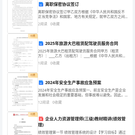
在
离职保密协议签订
2024
离职保密协议签订甲乙双方根据《中华人民共和国反不
正当竞争法》和国家、地方有关规定，就甲乙双方之间
年
的产品行销、服务、加工承揽、业务拓展、市场开发等
2
阅读
0
收藏
业务合作过程中的商业秘密保守事宜进行友好协商，达
作
成如下条
付费
为
2025年旅游大巴租赁配驾驶员服务合同
2025年旅游大巴租赁配驾驶员服务合同甲方（租赁
餐
方）：____乙方（出租方）：____根据《中华人民共和国
合同法》及有关法律法规的规定，甲乙双方在平等、自
厅
1
阅读
0
收藏
愿、公平、诚信的原则基础上，就甲方租赁乙方旅游
服
付费
2024年安全生产事故应急预案
务
2024年安全生产事故应急预案一、前言安全生产是企业
员
发展和社会稳定的重要基础，但事故难以避免。因此，
制定和实施有效的应急预案至关重要。本预案是为了应
12
阅读
0
收藏
对可能发生的安全生产事故而制定，旨在保障员工和公
试
众的
付费
用
企业人力资源管理师(三级)教材精讲(绩效管
理)
期
绩效管理第一节 绩效管理系统的设计【学习目标】通过