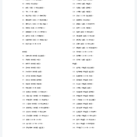
思
21：杜兰戈吻（龙系+斯拉姆系）
翠
22：加梅贡（龙系+兽系）
23：布特南诺（龙系+鸟系）
皮
24：布杜兰戈（龙系+植物系）
为
25：费杜兰戈（龙系+虫系）
26：蜥蜴（龙系+恶魔系）
恃
27：博伊蜥蜴（龙系+回魂系）
岳
28：杜兰戈剑（龙系+物体系）
29：杜兰戈（21号+21号）
到
30：歌德拉（龙系+71号毕基）
淬
31：狂杜兰戈（龙系+53号强壮兽）
32：雷诺班（龙系+84号霍根德努）
咱
33：大伊古阿（龙系+185号米斯特鲁）
浸
34：飞蜥蜴（龙系+120号基里巴达）
粥
35：安德烈亚（龙系+96号卡不林）
棕
灼