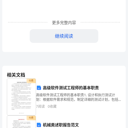
枣
励
韦
更多完整内容
聪
继续阅读
氮
73：暴牛乌（鸟系+兽系）
74：河花蝉（鸟系+植物系）
所
75：达古盖特（鸟系+虫系）
雹
76：德多别卡（鸟系+恶魔系）
倍
77：德斯佛塔（鸟系+回魂系）
相关文档
78：米斯德伊（鸟系+植物系）
付费
陛
79：德拉奇（71号+斯拉姆系）
高级软件测试工程师的基本职责
泪
80：大种鸡（无法配合）
高级软件测试工程师的基本职责1. 设计和执行测试计
划：根据软件需求和规范，制定详细的测试计划，包括
81：傲鸡（鸟系+12号斯拉姆宝）
埃
测试范围、测试方法、测试资源和时间安排等，并确保
7
阅读
0
收藏
82：毛扎（73号+兽系）
测试计划与开发团队和项目管理人员达成共识。2. 编写
缴
和
83：奇拉克斯（鸟系+125号德尔路）
付费
84：霍根得努（鸟系+179号拧取螺丝）
鹃
机械类述职报告范文
85：霍克布扎（鸟系+194号冰河魔人）